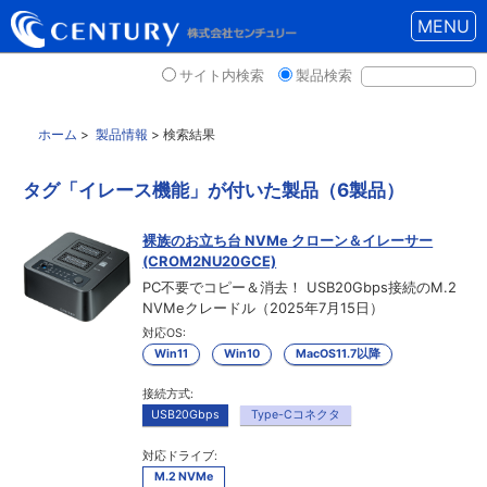
MENU
サイト内検索
製品検索
ホーム
>
製品情報
> 検索結果
タグ「イレース機能」が付いた製品（6製品）
裸族のお立ち台 NVMe クローン＆イレーサー
(CROM2NU20GCE)
PC不要でコピー＆消去！ USB20Gbps接続のM.2
NVMeクレードル（2025年7月15日）
対応OS:
Win11
Win10
MacOS11.7以降
接続方式:
USB20Gbps
Type-Cコネクタ
対応ドライブ:
M.2 NVMe