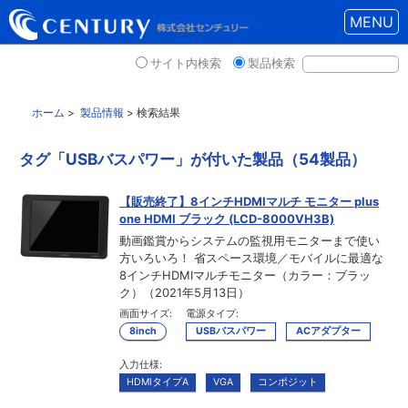
MENU
サイト内検索
製品検索
ホーム
>
製品情報
> 検索結果
タグ「USBバスパワー」が付いた製品（54製品）
【販売終了】8インチHDMIマルチ モニター plus
one HDMI ブラック (LCD-8000VH3B)
動画鑑賞からシステムの監視用モニターまで使い
方いろいろ！ 省スペース環境／モバイルに最適な
8インチHDMIマルチモニター（カラー：ブラッ
ク）（2021年5月13日）
画面サイズ:
電源タイプ:
8inch
USBバスパワー
ACアダプター
入力仕様:
HDMIタイプA
VGA
コンポジット