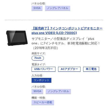
パネル仕様:
SVGA
ノングレアパネル
【販売終了】7インチコンポジットビデオモニター
plus one VIDEO (LCD-7000C)
サブモニター／小型液晶ディスプレイ「plus
one」に7インチモデル、単3乾電池駆動に対応！
（2016年3月31日）
画面サイズ:
7inch
電源タイプ:
USBバスパワー
ACアダプター
単三電池
入力仕様:
コンポジット
パネル仕様:
WVGA
ノングレアパネル
機能・特徴:
スピーカー搭載