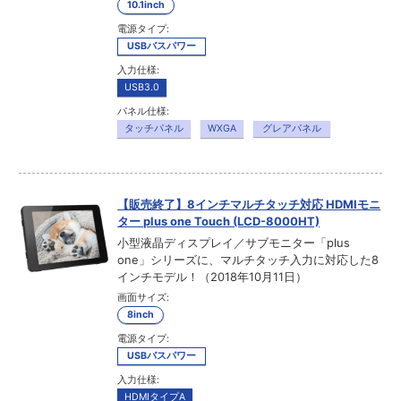
10.1inch
電源タイプ:
USBバスパワー
入力仕様:
USB3.0
パネル仕様:
タッチパネル
WXGA
グレアパネル
【販売終了】8インチマルチタッチ対応 HDMIモニ
ター plus one Touch (LCD-8000HT)
小型液晶ディスプレイ／サブモニター「plus
one」シリーズに、マルチタッチ入力に対応した8
インチモデル！（2018年10月11日）
画面サイズ:
8inch
電源タイプ:
USBバスパワー
入力仕様:
HDMIタイプA