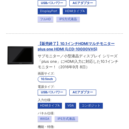
USBバスパワー
ACアダプター
DisplayPort
HDMIタイプA
フルHD
IPS方式液晶
【販売終了】10.1インチHDMIマルチモニター
plus one HDMI (LCD-10000VH5)
サブモニター／小型液晶ディスプレイ シリーズ
「plus one」にHDMI入力に対応した10.1インチ
モニター！（2016年9月 8日）
画面サイズ:
10.1inch
電源タイプ:
USBバスパワー
ACアダプター
入力仕様:
HDMIタイプA
VGA
コンポジット
パネル仕様:
WXGA
IPS方式液晶
機能・特徴: