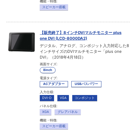
機能・特徴:
スピーカー搭載
【販売終了】8インチDVIマルチモニター plus
one DVI (LCD-8000DA2)
デジタル、アナログ、コンポジット入力対応した8
インチサイズのDVIマルチモニター「plus one
DVI」（2018年4月18日）
画面サイズ:
8inch
電源タイプ:
ACアダプター
USBバスパワー
入力仕様:
DVI-D
VGA
コンポジット
パネル仕様:
XGA
グレアパネル
機能・特徴:
スピーカー搭載