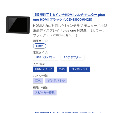
【販売終了】8インチHDMIマルチ モニター plus
one HDMI ブラック (LCD-8000VH2B)
HDMI入力に対応した8インチサブ モニター／小型
液晶ディスプレイ「plus one HDMI」（カラー：
ブラック）（2016年5月10日）
画面サイズ:
8inch
電源タイプ:
USBバスパワー
ACアダプター
入力仕様:
HDMIタイプA
VGA
コンポジット
パネル仕様:
XGA
グレアパネル
機能・特徴:
スピーカー搭載