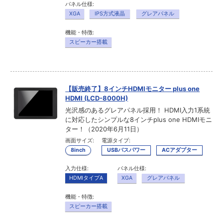
パネル仕様:
XGA
IPS方式液晶
グレアパネル
機能・特徴:
スピーカー搭載
【販売終了】8インチHDMIモニター plus one
HDMI (LCD-8000H)
光沢感のあるグレアパネル採用！ HDMI入力1系統
に対応したシンプルな8インチplus one HDMIモニ
ター！（2020年6月11日）
画面サイズ:
電源タイプ:
8inch
USBバスパワー
ACアダプター
入力仕様:
パネル仕様:
HDMIタイプA
XGA
グレアパネル
機能・特徴:
スピーカー搭載