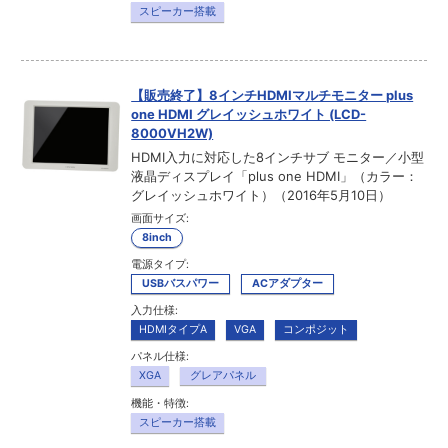
スピーカー搭載
【販売終了】8インチHDMIマルチモニター plus
one HDMI グレイッシュホワイト (LCD-
8000VH2W)
HDMI入力に対応した8インチサブ モニター／小型
液晶ディスプレイ「plus one HDMI」（カラー：
グレイッシュホワイト）（2016年5月10日）
画面サイズ:
8inch
電源タイプ:
USBバスパワー
ACアダプター
入力仕様:
HDMIタイプA
VGA
コンポジット
パネル仕様:
XGA
グレアパネル
機能・特徴:
スピーカー搭載