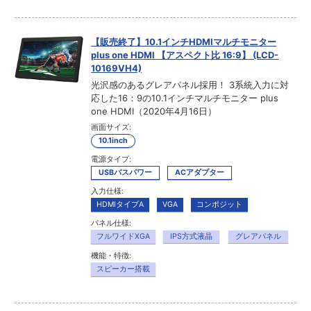
【販売終了】10.1インチHDMIマルチモニター
plus one HDMI 【アスペクト比 16:9】 (LCD-
10169VH4)
光沢感のあるグレアパネル採用！ 3系統入力に対
応した16：9の10.1インチマルチモニター plus
one HDMI（2020年4月16日）
画面サイズ:
10.1inch
電源タイプ:
USBバスパワー
ACアダプター
入力仕様:
HDMIタイプA
VGA
コンポジット
パネル仕様:
フルワイドXGA
IPS方式液晶
グレアパネル
機能・特徴:
スピーカー搭載