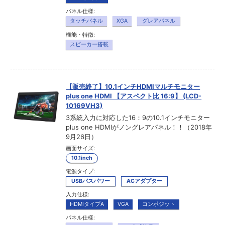
パネル仕様:
タッチパネル
XGA
グレアパネル
機能・特徴:
スピーカー搭載
【販売終了】10.1インチHDMIマルチモニター
plus one HDMI 【アスペクト比 16:9】 (LCD-
10169VH3)
3系統入力に対応した16：9の10.1インチモニター
plus one HDMIがノングレアパネル！！（2018年
9月26日）
画面サイズ:
10.1inch
電源タイプ:
USBバスパワー
ACアダプター
入力仕様:
HDMIタイプA
VGA
コンポジット
パネル仕様: