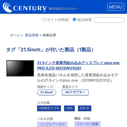
MENU
サイト内検索
製品検索
ホーム
>
製品情報
> 検索結果
タグ「21.5inch」が付いた製品（1製品）
21.5インチ産業用組み込みディスプレイ plus one
PRO (LCD-M215WV006)
高寿命液晶パネルを採用した産業用組み込みモデ
ルの21.5インチplus one （2019年10月31日）
画面サイズ:
電源タイプ:
21.5inch
ACアダプター
入力仕様:
HDMIタイプA
VGA
DVI-D
機能・特徴:
パネル仕様:
ノングレアパネル
スピーカー搭載