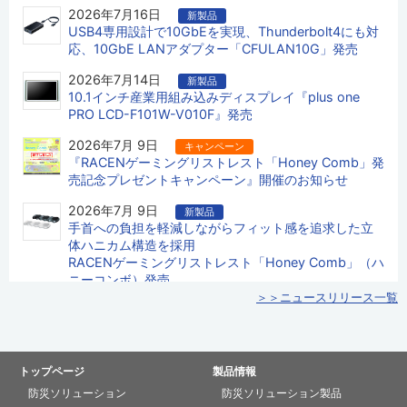
2026年7月16日
新製品
2024年10月15日
USB4専用設計で10GbEを実現、Thunderbolt4にも対
10月9日～10月11日に開催された「危機管理産業展
応、10GbE LANアダプター「CFULAN10G」発売
(RISCON TOKYO) 2024」に出展しました
2026年7月14日
新製品
2024年10月 3日
10.1インチ産業用組み込みディスプレイ『plus one
「第3回ドローンサミット」に展示していた防災用無人
PRO LCD-F101W-V010F』発売
航空機「D-HOPE Ⅰ」がNHKニュース（10月2日）にて
紹介されました
2026年7月 9日
キャンペーン
『RACENゲーミングリストレスト「Honey Comb」発
2024年10月 3日
売記念プレゼントキャンペーン』開催のお知らせ
「第3回ドローンサミット」に展示していた防災用無人
航空機「D-HOPE Ⅰ」が産経新聞（10月1日）にて紹介
2026年7月 9日
新製品
されました
手首への負担を軽減しながらフィット感を追求した立
体ハニカム構造を採用
2024年 6月11日
RACENゲーミングリストレスト「Honey Comb」（ハ
防災用無人航空機「D-HOPE Ⅰ」がNHK総合「有吉のお
ニーコンボ）発売
金発見 突撃!カネオくん」で取り上げられました
＞＞ニュースリリース一覧
2026年6月23日
キャンペーン
2024年 6月 7日
『RACEN メンブレン式 ゲーミングキーボード Blink発
6月5日～7日に開催された「Japan Drone 2024」に出
売記念プレゼントキャンペーン』開催のお知らせ
展しました
トップページ
製品情報
2026年6月23日
新製品
2024年 3月29日
側面印字キーキャップと音量調整ダイヤルを搭載、
防災ソリューション
防災ソリューション製品
当社防災用無人航空機「D-HOPE Ⅰ－J01型」が無人航