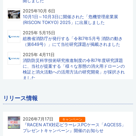
開しました
2025年10月 6日
10月1日～10月3日に開催された「危機管理産業展
(RISCON TOKYO) 2025」に出展しました
2025年 5月15日
総務省消防庁が発行する「令和7年5月号 消防の動き
（第649号）」にて当社研究課題が掲載されました
2025年 4月11日
消防防災科学技術研究推進制度の令和7年度研究課題
に、当社が提案する「様々な形態の消火用ドローンの
検証と消火活動への活用方法の研究開発」が採択され
ました
2024年11月19日
2024年11月16日に開催された消防庁主催の「令和6年
リリース情報
度緊急消防援助隊九州ブロック合同訓練」に参加しま
した
2024年11月19日
2026年7月17日
キャンペーン
2024年11月2日から11月3日にかけて開催された消防庁
『RACEN ATX対応ピラーレスPCケース「AQCESS」
主催の「令和6年度緊急消防援助隊北海道東北ブロック
プレゼントキャンペーン』開催のお知らせ
合同訓練」に参加しました