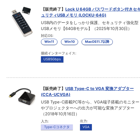
【販売終了】
Lock U 64GB パスワードボタン付きセ
ュリティUSBメモリ (LOCKU-64G)
USB内のデータをしっかり保護、セキュリティ強化型
USBメモリ【64GBモデル】（2025年10月30日）
対応OS:
Win11
Win10
MacOS11.7以降
接続インターフェイス:
USB5Gbps
【販売終了】
USB Type-C to VGA 変換アダプター
(CCA-UCVGA)
USB Type-C搭載PC等から、VGA端子搭載のモニター
やプロジェクターへの出力が可能な変換アダプター
（2018年10月16日）
出力:
入力:
Type-Cコネクタ
VGA