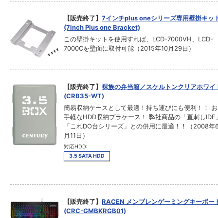
【販売終了】
7インチplus oneシリーズ専用壁掛キッ
(7inch Plus one Bracket)
この壁掛キットを使用すれば、LCD-7000VH、LCD-
7000Cを壁面に取付可能（2015年10月29日）
【販売終了】
裸族の弁当箱／スケルトンクリアホワイ
(CRB35-WT)
簡易収納ケースとして最適！持ち運びにも便利！！ お
手軽なHDD収納プラケース！ 弊社商品の「直刺しIDE
「これDO台シリーズ」との併用に最適！！（2008年
月11日）
対応HDD:
3.5 SATA HDD
【販売終了】
RACEN メンブレンゲーミングキーボー
(CRC-GMBKRGB01)