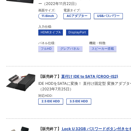
ー（2022年11月22日）
画面サイズ:
電源タイプ:
11.6inch
ACアダプター
USBバスパワー
入力仕様:
HDMIタイプA
DisplayPort
パネル仕様:
機能・特徴:
フルHD
グレアパネル
スピーカー搭載
【販売終了】
直付け IDE to SATA (CROO-IS2)
IDE HDDをSATAに変換！ 直付け固定型 変換アダプタ
（2023年7月25日）
対応HDD:
2.5 IDE HDD
3.5 IDE HDD
【販売終了】
Lock U 32GB パスワードボタン付きセ