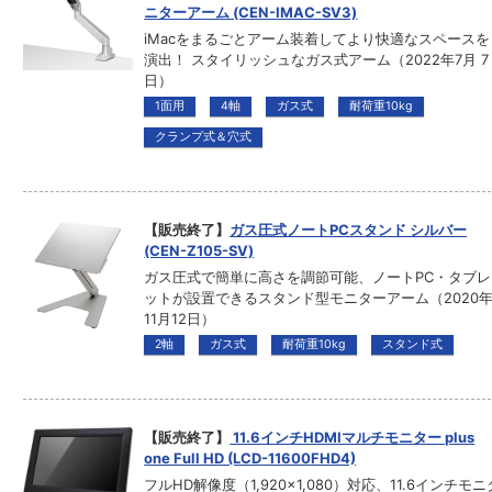
ニターアーム (CEN-IMAC-SV3)
iMacをまるごとアーム装着してより快適なスペースを
演出！ スタイリッシュなガス式アーム（2022年7月 7
日）
1面用
4軸
ガス式
耐荷重10kg
クランプ式＆穴式
【販売終了】
ガス圧式ノートPCスタンド シルバー
(CEN-Z105-SV)
ガス圧式で簡単に高さを調節可能、ノートPC・タブレ
ットが設置できるスタンド型モニターアーム（2020
11月12日）
2軸
ガス式
耐荷重10kg
スタンド式
【販売終了】
11.6インチHDMIマルチモニター plus
one Full HD (LCD-11600FHD4)
フルHD解像度（1,920×1,080）対応、11.6インチモニ