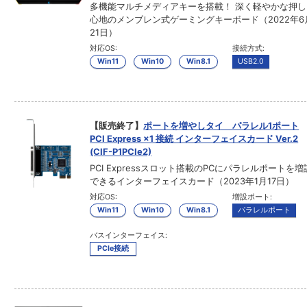
多機能マルチメディアキーを搭載！ 深く軽やかな押し
心地のメンブレン式ゲーミングキーボード（2022年6
21日）
対応OS:
接続方式:
Win11
Win10
Win8.1
USB2.0
【販売終了】
ポートを増やしタイ パラレル1ポート
PCI Express ×1 接続 インターフェイスカード Ver.2
(CIF-P1PCIe2)
PCI Expressスロット搭載のPCにパラレルポートを増
できるインターフェイスカード（2023年1月17日）
対応OS:
増設ポート:
Win11
Win10
Win8.1
パラレルポート
バスインターフェイス:
PCIe接続