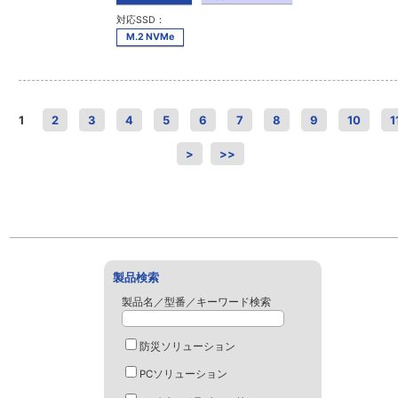
対応SSD：
M.2 NVMe
1
2
3
4
5
6
7
8
9
10
1
>
>>
製品検索
製品名／型番／キーワード検索
防災ソリューション
PCソリューション