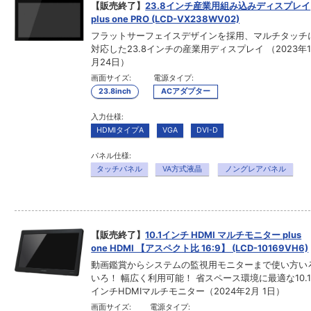
【販売終了】
23.8インチ産業用組み込みディスプレイ
plus one PRO (LCD-VX238WV02)
フラットサーフェイスデザインを採用、マルチタッチ
対応した23.8インチの産業用ディスプレイ （2023年
月24日）
画面サイズ:
電源タイプ:
23.8inch
ACアダプター
入力仕様:
HDMIタイプA
VGA
DVI-D
パネル仕様:
タッチパネル
VA方式液晶
ノングレアパネル
【販売終了】
10.1インチ HDMI マルチモニター plus
one HDMI 【アスペクト比 16:9】 (LCD-10169VH6)
動画鑑賞からシステムの監視用モニターまで使い方い
いろ！ 幅広く利用可能！ 省スペース環境に最適な10.
インチHDMIマルチモニター（2024年2月 1日）
画面サイズ:
電源タイプ: