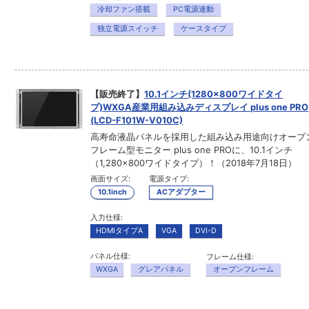
冷却ファン搭載
PC電源連動
独立電源スイッチ
ケースタイプ
【販売終了】
10.1インチ(1280×800ワイドタイ
プ)WXGA産業用組み込みディスプレイ plus one PRO
(LCD-F101W-V010C)
高寿命液晶パネルを採用した組み込み用途向けオープ
フレーム型モニター plus one PROに、10.1インチ
（1,280×800ワイドタイプ）！（2018年7月18日）
画面サイズ:
電源タイプ:
10.1inch
ACアダプター
入力仕様:
HDMIタイプA
VGA
DVI-D
パネル仕様:
フレーム仕様:
WXGA
グレアパネル
オープンフレーム