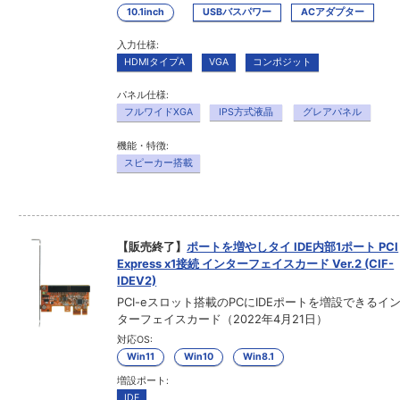
10.1inch
USBバスパワー
ACアダプター
入力仕様:
HDMIタイプA
VGA
コンポジット
パネル仕様:
フルワイドXGA
IPS方式液晶
グレアパネル
機能・特徴:
スピーカー搭載
【販売終了】
ポートを増やしタイ IDE内部1ポート PCI
Express x1接続 インターフェイスカード Ver.2 (CIF-
IDEV2)
PCI-eスロット搭載のPCにIDEポートを増設できるイ
ターフェイスカード（2022年4月21日）
対応OS:
Win11
Win10
Win8.1
増設ポート:
IDE