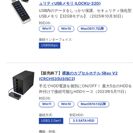
ュリティUSBメモリ (LOCKU-32G)
USB内のデータをしっかり保護、セキュリティ強化型
USBメモリ【32GBモデル】（2025年10月30日）
対応OS:
Win11
Win10
MacOS11.7以降
接続インターフェイス:
USB5Gbps
【販売終了】
裸族のカプセルホテル 5Bay V2
(CRCH535U3ISC2)
手元でHDD電源を個別にON/OFF！ 最大5台のHDDを
外付けで接続可能なHDDケース（2023年5月11日）
対応OS:
Win11
Win10
MacOS10.13以降
接続方式:
対応HDD:
USB3.2 Gen1
3.5 SATA HDD
機能・特長: