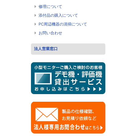
2024年10月24日
トピックス「SATA HDD/SSD、IDE HDD/SSD、
修理について
M.2 SSDの形状・特長について」のページを公開
しました
添付品の購入について
2024年 9月18日
トピックス「メンブレンキーボードって何？？」
PC周辺機器の清掃について
のページを公開しました
お問い合わせ
法人営業窓口