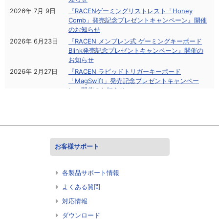
2026年 7月 9日
『RACENゲーミングリストレスト「Honey
Comb」発売記念プレゼントキャンペーン』開催
のお知らせ
2026年 6月23日
『RACEN メンブレン式 ゲーミングキーボード
Blink発売記念プレゼントキャンペーン』開催の
お知らせ
2026年 2月27日
『RACEN ラピッドトリガーキーボード
「MagSwift」発売記念プレゼントキャンペー
ン』開催のお知らせ
2025年12月 5日
ガス圧式モニターアーム「GENERATION」発売
記念!! ＆ 祝！RACEN 5周年!! プレゼントキャン
ペーンのお知らせ
2025年 2月12日
トピックス「初心者だけどキャプチャーボードを
使って、ゲーミングPCでゲーム実況やゲームプ
お客様サポート
レイ動画の配信をしてみたい。」のページを公開
しました
2025年 1月23日
「RACEN ゲーミングマウスパッド Stardust
各製品サポート情報
M」発売記念プレゼントキャンペーンのお知らせ
よくある質問
2024年12月 3日
『RACEN ゲーミングマイクアーム「Snow
対応情報
Viper」』発売記念プレゼントキャンペーンのお
知らせ
ダウンロード