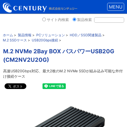
MENU
サイト内検索
製品検索
ホーム
>
製品情報
>
PCソリューション
>
HDD／SSD関連製品
>
M.2 SSDケース
>
USB20Gbps接続
>
M.2 NVMe 2Bay BOX バスパワーUSB20G
(CM2NV2U20G)
高速USB20Gbps対応、最大2枚のM.2 NVMe SSDが組み込み可能な外付
け接続ケース