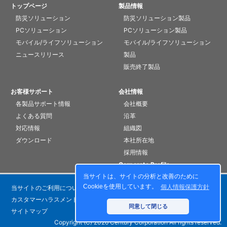
トップページ
製品情報
防災ソリューション
防災ソリューション製品
PCソリューション
PCソリューション製品
モバイル/ライフソリューション
モバイル/ライフソリューション
ニュースリリース
製品
販売終了製品
お客様サポート
会社情報
各製品サポート情報
会社概要
よくある質問
沿革
対応情報
組織図
ダウンロード
本社所在地
採用情報
Corporate Profile
当サイトは、サイトの分析と改善のために
Cookieを使用しています。
個人情報保護方針
当サイトのご利用について
個人情報保護方針
カスタマーハラスメントに対する基本方針
お問い合わせ
同意して閉じる
サイトマップ
Copyright (C) 2026 Century Corporation All rights reserved.