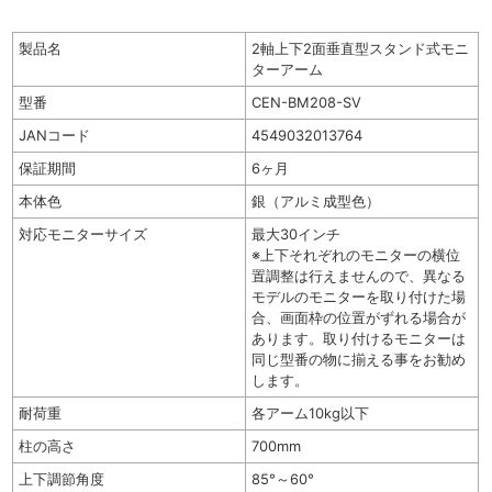
製品名
2軸上下2面垂直型スタンド式モニ
ターアーム
型番
CEN-BM208-SV
JANコード
4549032013764
保証期間
6ヶ月
本体色
銀（アルミ成型色）
対応モニターサイズ
最大30インチ
※上下それぞれのモニターの横位
置調整は行えませんので、異なる
モデルのモニターを取り付けた場
合、画面枠の位置がずれる場合が
あります。取り付けるモニターは
同じ型番の物に揃える事をお勧め
します。
耐荷重
各アーム10kg以下
柱の高さ
700mm
上下調節角度
85°～60°