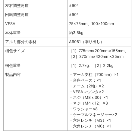
左右調整角度
±90°
回転調整角度
±90°
VESA
75×75mm、100×100mm
本体重量
約3.5kg
アルミ部分の素材
A6061（削り出し）
梱包サイズ
［1］775mm×200mm×155mm、
［2］370mm×420mm×25mm
梱包重量
［1］2.7kg、［2］2.2kg
製品内容
・アーム支柱（700mm）×1
・台座ベース：×1
・アーム（2軸）×2
・VESAマウンタ×2
・ネジ（M8ｘ30）×1
・ネジ（M4ｘ12）×8
・ワッシャー×8
・ケーブルマネージャー×2
・六角レンチ（M3）×1
・六角レンチ（M6）×1