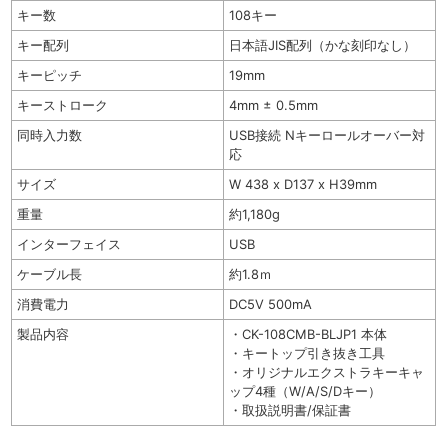
キー数
108キー
キー配列
日本語JIS配列（かな刻印なし）
キーピッチ
19mm
キーストローク
4mm ± 0.5mm
同時入力数
USB接続 Nキーロールオーバー対
応
サイズ
W 438 x D137 x H39mm
重量
約1,180g
インターフェイス
USB
ケーブル長
約1.8ｍ
消費電力
DC5V 500mA
製品内容
・CK-108CMB-BLJP1 本体
・キートップ引き抜き工具
・オリジナルエクストラキーキャ
ップ4種（W/A/S/Dキー）
・取扱説明書/保証書