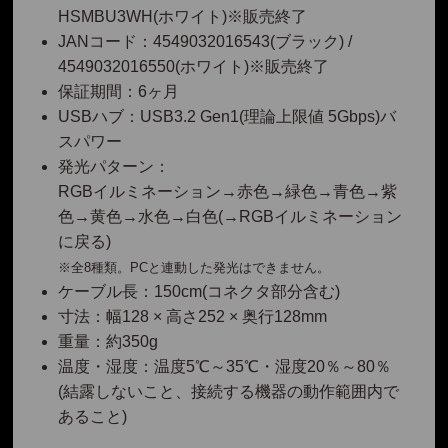
HSMBU3WH(ホワイト)※販売終了
JANコード：4549032016543(ブラック) /
4549032016550(ホワイト)※販売終了
保証期間：6ヶ月
USBハブ：USB3.2 Gen1(理論上限値 5Gbps)バ
スパワー
発光パターン：
RGBイルミネーション→赤色→緑色→青色→紫
色→黄色→水色→白色(→RGBイルミネーション
に戻る)
※全8種類。PCと連動した発光はできません。
ケーブル長：150cm(コネクタ部分含む)
寸法：幅128 × 高さ252 × 奥行128mm
重量：約350g
温度・湿度：温度5℃～35℃・湿度20％～80％
(結露しないこと、接続する機器の動作範囲内で
あること)