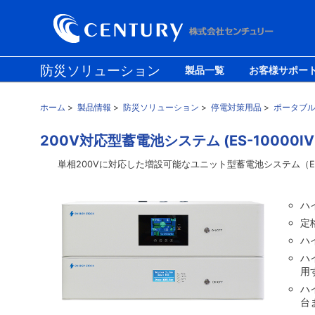
防災ソリューション
製品一覧
お客様サポー
PCソリューション
モバイル/ライフソリューション
ホーム
>
製品情報
>
防災ソリューション
>
停電対策用品
>
ポータブ
200V対応型蓄電池システム
(ES-10000I
単相200Vに対応した増設可能なユニット型蓄電池システム（ES-100
ハ
定
ハ
ハ
用
ハ
台