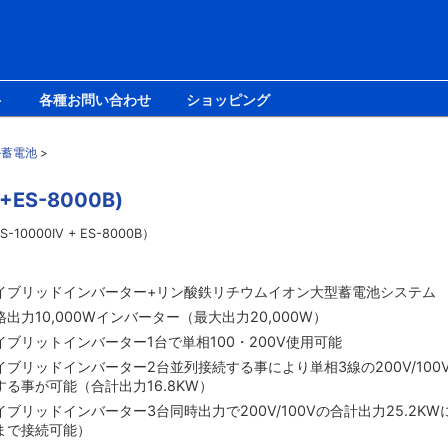
ト
各種お問い合わせ
ショッピング
ル蓄電池
>
V+ES-8000B)
00IV + ES-8000B）
イブリッドインバーター+リン酸鉄リチウムイオン大型蓄電池システム
格出力10,000Wインバーター（最大出力20,000W）
イブリットインバーター1台で単相100・200V使用可能
イブリッドインバーター2台並列接続する事により単相3線の200V/100Vを
する事が可能（合計出力16.8KW）
イブリッドインバーター3台同時出力で200V/100Vの合計出力25.2K
まで接続可能）