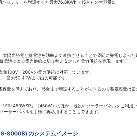
用バッテリーを増設すると最大76.8KWh（15台）の大容量に
000B)は、太陽光発電と蓄電池を効率よく連携させることで昼間に発電し余っ
蓄電池による電力供給に切り替え安定した電力供給を実現します。
で単相100V・200Vの電力供給に対応しています。
、最大50.4KWまで出力可能です。
の蓄電容量を備えており、15台まで増設することができるので蓄電容量は最大で
）、「ES-450WSP」（450W）のほか、既設のソーラーパネルをご利用
ソーラーパネルを手軽に再活用することもできます。
ES-8000B) のシステムイメージ