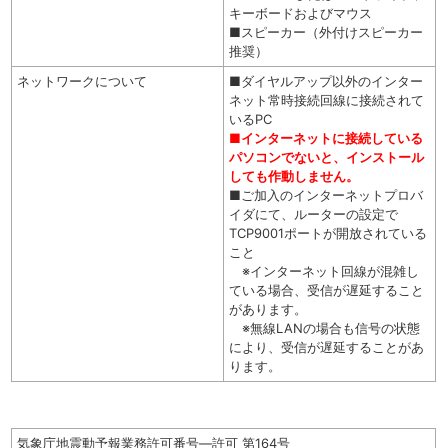
キーボードおよびマウス
■スピーカー（外付けスピーカー
推奨）
ネットワークについて
■ダイヤルアップ以外のインター
ネット常時接続回線に接続されて
いるPC
■インターネットに接続している
パソコンでないと、インストール
しても作動しません。
■ご加入のインターネットプロバ
イダにて、ルーターの設定で
TCP9001ポートが開放されている
こと
※インターネット回線が混雑し
ている場合、受信が遅延すること
があります。
※無線LANの場合も信号の状態
により、受信が遅延することがあ
ります。
気象庁地震動予報業務許可番号―許可 第164号