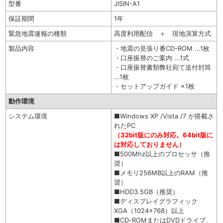
型番
JISIN-A1
保証期間
1年
緊急地震速報の種類
高度利用配信 ＋ 現地演算方式
製品内容
・地震の見張り番CD-ROM ...1枚
・口座振替のご案内 ...1式
・口座振替書類弊社宛て送付封筒
...1枚
・セットアップガイド ×1枚
動作環境
システム環境
■Windows XP /Vista /7 が搭載さ
れたPC
（32bit版にのみ対応。64bit版に
は対応しておりません）
■500Mhz以上のプロセッサ（推
奨）
■メモリ256MB以上のRAM（推
奨）
■HDD3.5GB（推奨）
■ディスプレイグラフィック
XGA（1024x768）以上
■CD-ROMまたはDVDドライブ、