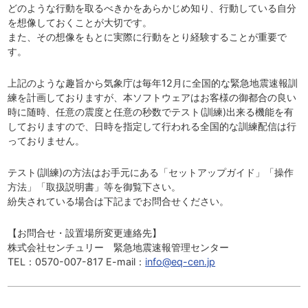
どのような行動を取るべきかをあらかじめ知り、行動している自分
を想像しておくことが大切です。
また、その想像をもとに実際に行動をとり経験することが重要で
す。
上記のような趣旨から気象庁は毎年12月に全国的な緊急地震速報訓
練を計画しておりますが、本ソフトウェアはお客様の御都合の良い
時に随時、任意の震度と任意の秒数でテスト(訓練)出来る機能を有
しておりますので、日時を指定して行われる全国的な訓練配信は行
っておりません。
テスト(訓練)の方法はお手元にある「セットアップガイド」「操作
方法」「取扱説明書」等を御覧下さい。
紛失されている場合は下記までお問合せください。
【お問合せ・設置場所変更連絡先】
株式会社センチュリー 緊急地震速報管理センター
TEL：0570-007-817 E-mail：
info@eq-cen.jp