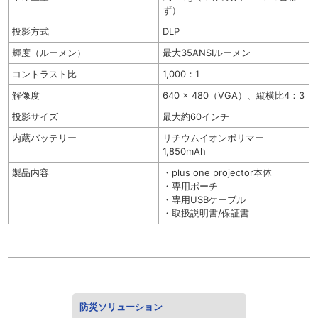
ず）
投影方式
DLP
輝度（ルーメン）
最大35ANSIルーメン
コントラスト比
1,000：1
解像度
640 x 480（VGA）、縦横比4：3
投影サイズ
最大約60インチ
内蔵バッテリー
リチウムイオンポリマー
1,850mAh
製品内容
・plus one projector本体
・専用ポーチ
・専用USBケーブル
・取扱説明書/保証書
防災ソリューション