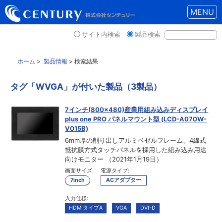
MENU
サイト内検索
製品検索
ホーム
>
製品情報
> 検索結果
タグ「WVGA」が付いた製品（3製品）
7インチ(800×480)産業用組み込みディスプレイ
plus one PRO パネルマウント型 (LCD-A070W-
V015B)
6mm厚の削り出しアルミベゼルフレーム、4線式
抵抗膜方式タッチパネルを採用した組み込み用途
向けモニター （2021年1月19日）
画面サイズ:
電源タイプ:
7inch
ACアダプター
入力仕様:
HDMIタイプA
VGA
DVI-D