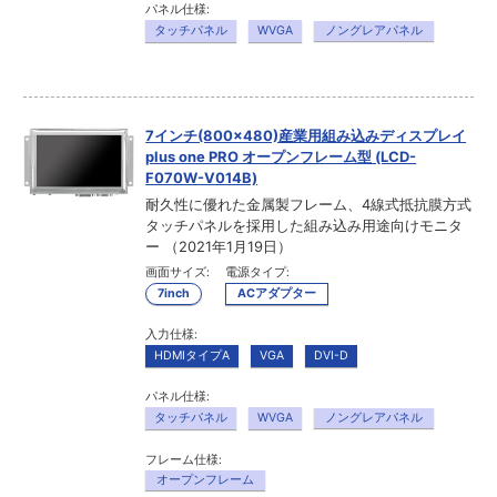
パネル仕様:
タッチパネル
WVGA
ノングレアパネル
7インチ(800×480)産業用組み込みディスプレイ
plus one PRO オープンフレーム型 (LCD-
F070W-V014B)
耐久性に優れた金属製フレーム、4線式抵抗膜方式
タッチパネルを採用した組み込み用途向けモニタ
ー （2021年1月19日）
画面サイズ:
電源タイプ:
7inch
ACアダプター
入力仕様:
HDMIタイプA
VGA
DVI-D
パネル仕様:
タッチパネル
WVGA
ノングレアパネル
フレーム仕様:
オープンフレーム