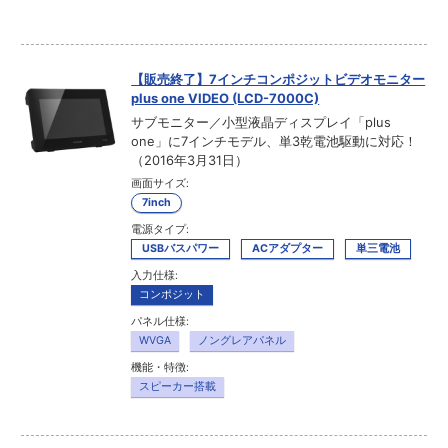
【販売終了】7インチコンポジットビデオモニター
plus one VIDEO (LCD-7000C)
サブモニター／小型液晶ディスプレイ「plus
one」に7インチモデル、単3乾電池駆動に対応！
（2016年3月31日）
画面サイズ:
7inch
電源タイプ:
USBバスパワー
ACアダプター
単三電池
入力仕様:
コンポジット
パネル仕様:
WVGA
ノングレアパネル
機能・特徴:
スピーカー搭載