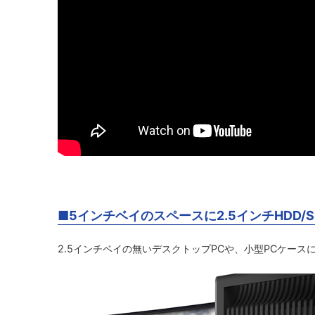
■5インチベイのスペースに2.5インチHDD/
2.5インチベイの無いデスクトップPCや、小型PCケースに