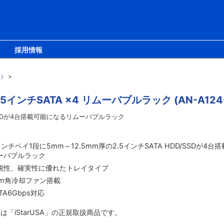
採用情報
品）
>
5インチSATA ×4 リムーバブルラック (AN-A124
D/SSDが4台搭載可能になるリムーバブルラック
インチベイ1段に5mm～12.5mm厚の2.5インチSATA HDD/SSDが4
ーバブルラック
脱性、確実性に優れたトレイタイプ
cm角冷却ファン搭載
TA6Gbps対応
は「iStarUSA」の正規取扱商品です。