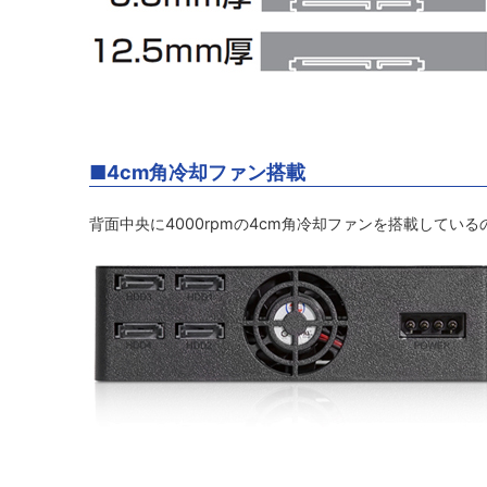
■4cm角冷却ファン搭載
背面中央に4000rpmの4cm角冷却ファンを搭載してい