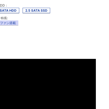
DD：
 SATA HDD
2.5 SATA SSD
特長:
ファン搭載