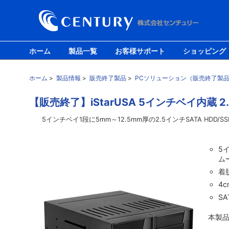
ホーム
製品一覧
お客様サポート
ショッピング
ホーム
>
製品情報
>
販売終了製品
>
PCソリューション（販売終了製
【販売終了】iStarUSA 5インチベイ内蔵 2.
5インチベイ1段に5mm～12.5mm厚の2.5インチSATA HD
5
ム
着
4
SA
本製品