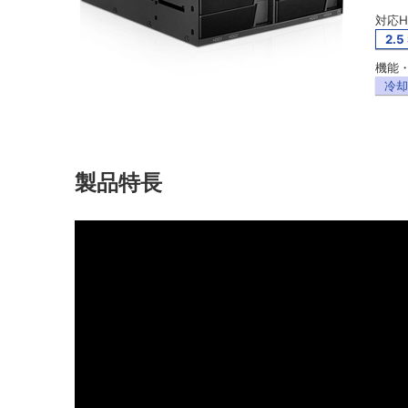
対応H
2.5
機能・
冷却
製品特長