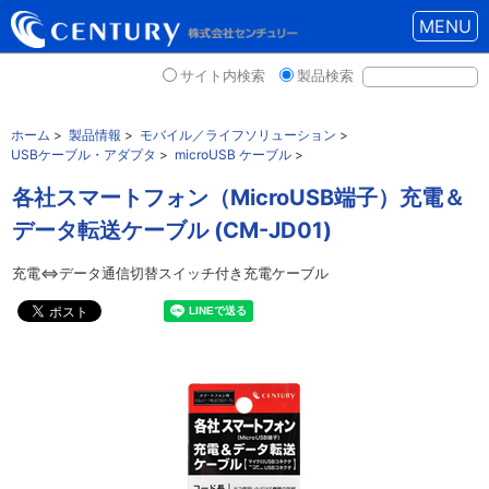
MENU
サイト内検索
製品検索
ホーム
>
製品情報
>
モバイル／ライフソリューション
>
USBケーブル・アダプタ
>
microUSB ケーブル
>
各社スマートフォン（MicroUSB端子）充電＆
データ転送ケーブル (CM-JD01)
充電⇔データ通信切替スイッチ付き充電ケーブル