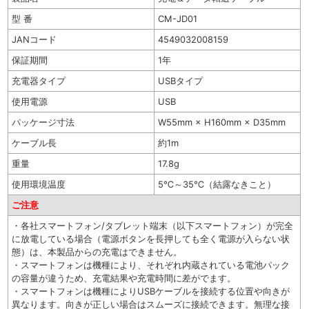
型 番
CM-JD01
JANコード
4549032008159
保証期間
1年
充電器タイプ
USBタイプ
使用電源
USB
パッケージ寸法
W55mm × H160mm × D35mm
ケーブル長
約1m
重量
17.8g
使用環境温度
5℃～35℃（結露なきこと）
ご注意
・各社スマートフォン/タブレット端末（以下スマートフォン）が完全
に放電している場合（電源ボタンを長押しても全く電源が入らない状
態）は、本製品からの充電はできません。
・スマートフォンは機種により、それぞれ内蔵されている電池パック
の容量が違うため、充電結果や充電時間に差がでます。
・スマートフォンは機種によりUSBケーブルを接続する位置や向きが
異なります。向きが正しい場合はスムーズに接続できます。無理な接