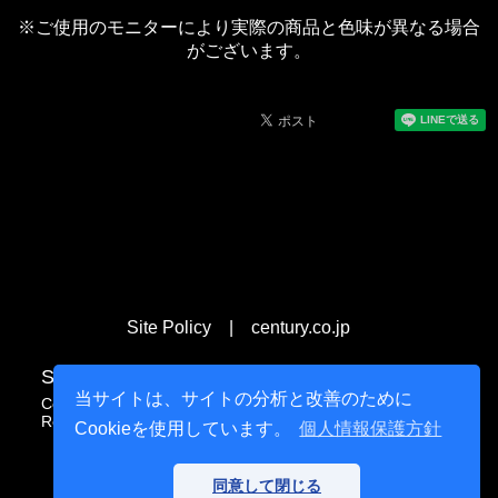
※ご使用のモニターにより実際の商品と色味が異なる場合
がございます。
Site Policy
|
century.co.jp
Shop
Support
Corporate Profile
当サイトは、サイトの分析と改善のために
Century Direct
Contact Us
About Us
Retail Stores
Profile
Cookieを使用しています。
個人情報保護方針
Access
▲
同意して閉じる