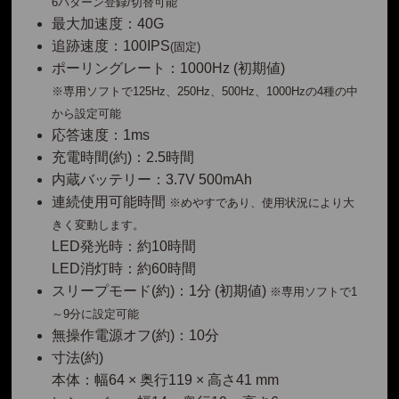
6パターン登録/切替可能
最大加速度：40G
追跡速度：100IPS
(固定)
ポーリングレート：1000Hz (初期値)
※専用ソフトで125Hz、250Hz、500Hz、1000Hzの4種の中
から設定可能
応答速度：1ms
充電時間(約)：2.5時間
内蔵バッテリー：3.7V 500mAh
連続使用可能時間
※めやすであり、使用状況により大
きく変動します。
LED発光時：約10時間
LED消灯時：約60時間
スリープモード(約)：1分 (初期値)
※専用ソフトで1
～9分に設定可能
無操作電源オフ(約)：10分
寸法(約)
本体：幅64 × 奥行119 × 高さ41 mm