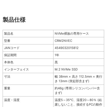
製品仕様
製品名
NVMe裸族の専用ケース
型番
CRM2NVEC
JANコード
4549032015812
保証期間
1年
本体色
黒
インターフェイス
M.2 NVMe SSD
寸法
幅 38mm × 高さ 112.5mm × 奥行
き 13mm (突起部含まず)
重量
約46g (専用シリコンバンパー含
まず)
温度・湿度
温度5～35℃、湿度20～80％ (結
露しないこと、接続するPCの動作