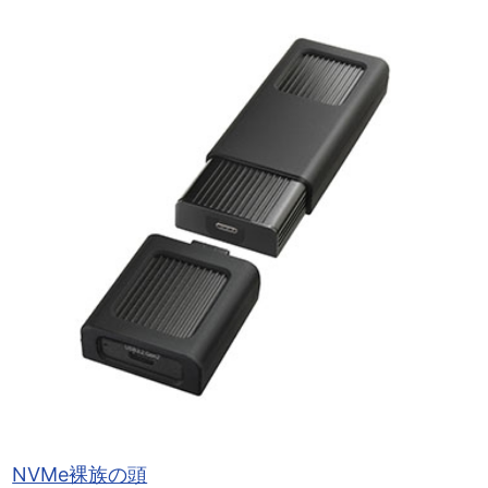
NVMe裸族の頭