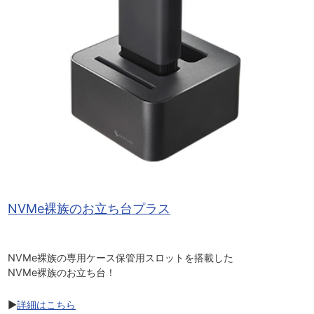
NVMe裸族のお立ち台プラス
NVMe裸族の専用ケース保管用スロットを搭載した
NVMe裸族のお立ち台！
▶
詳細はこちら