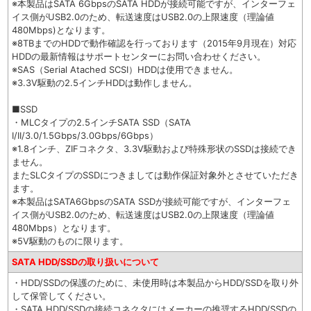
※本製品はSATA 6GbpsのSATA HDDが接続可能ですが、インターフェ
イス側がUSB2.0のため、転送速度はUSB2.0の上限速度（理論値
480Mbps)となります。
※8TBまでのHDDで動作確認を行っております（2015年9月現在）対応
HDDの最新情報はサポートセンターにお問い合わせください。
※SAS（Serial Atached SCSI）HDDは使用できません。
※3.3V駆動の2.5インチHDDは動作しません。
■SSD
・MLCタイプの2.5インチSATA SSD（SATA
I/II/3.0/1.5Gbps/3.0Gbps/6Gbps）
※1.8インチ、ZIFコネクタ、3.3V駆動および特殊形状のSSDは接続でき
ません。
またSLCタイプのSSDにつきましては動作保証対象外とさせていただき
ます。
※本製品はSATA6GbpsのSATA SSDが接続可能ですが、インターフェ
イス側がUSB2.0のため、転送速度はUSB2.0の上限速度（理論値
480Mbps）となります。
※5V駆動のものに限ります。
SATA HDD/SSDの取り扱いについて
・HDD/SSDの保護のために、未使用時は本製品からHDD/SSDを取り外
して保管してください。
・SATA HDD/SSDの接続コネクタにはメーカーの推奨するHDD/SSDの