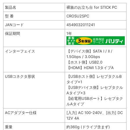
製品名
裸族のお立ち台 for STICK PC
型 番
CROSU2SPC
JANコード
4549032011241
保証期間
1年
インターフェイス
【デバイス側】SATA I / II /
1.5Gbps / 3.0Gbps
【ホスト側】USB2.0
【HDMI】HDMI 1.3タイプA
USBコネクタ形状
【USBホスト側】レセプタクルB
タイプ×1
【USBデバイス側】レセプタクル
Aタイプ×3
【給電用USBポート】レセプタク
ルAタイプ
ACアダプター仕様
[入力] AC 100-240V、[出力] DC
12V 4A
重量
約360g (ドライブ含まず)