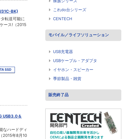
裸族シリーズ
これdo台シリーズ
U31C-BK)
ータ転送可能に
CENTECH
ケース!（2015
モバイル／ライフソリューション
USB充電器
USBケーブル・アダプタ
イヤホン・スピーカー
ATA SSD
季節製品・雑貨
販売終了品
USB3.0＆
識可能なハードディ
015年8月10