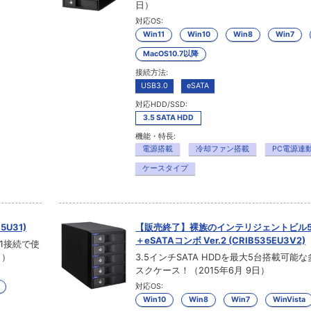
日）
対応OS:
Win11
Win10
Win8
Win7
MacOS10.7以降
接続方法:
USB3.0
eSATA
対応HDD/SSD:
3.5 SATA HDD
機能・特長:
電源搭載
冷却ファン搭載
PC電源連
ケースタイプ
5U31)
【販売終了】裸族のインテリジェントビル5Ba
＋eSATAコンボ Ver.2 (CRIB535EU3V2)
.1接続で使
日）
3.5インチSATA HDDを最大5台搭載可能
スクケース！（2015年6月 9日）
対応OS:
Win10
Win8
Win7
WinVista