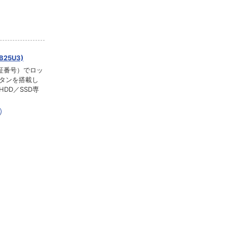
B25U3)
証番号）でロッ
ボタンを搭載し
HDD／SSD専