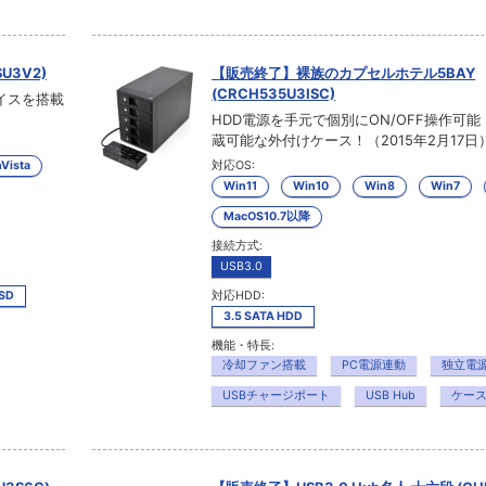
U3V2)
【販売終了】裸族のカプセルホテル5BAY
(CRCH535U3ISC)
イスを搭載
HDD電源を手元で個別にON/OFF操作可能！
蔵可能な外付けケース！（2015年2月17日
Vista
対応OS:
Win11
Win10
Win8
Win7
MacOS10.7以降
接続方式:
USB3.0
SSD
対応HDD:
3.5 SATA HDD
機能・特長:
冷却ファン搭載
PC電源連動
独立電
USBチャージポート
USB Hub
ケー