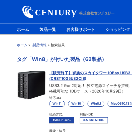
ホーム
製品一覧
お客様サポート
ショッピング
ホーム
>
製品情報
> 検索結果
タグ「Win8」が付いた製品（62製品）
【販売終了】裸族のスカイタワー 10Bay USB3.2 
(CRST1035U32CIS)
USB3.2 Gen2対応！ 独立電源スイッチを搭載
搭載可能なHDDケース（2020年10月29日）
対応OS:
Win11
Win10
Win8.1
MacOS10.13
接続方式:
対応HDD:
USB3.2 Gen2
3.5 SATA HDD
機能・特長: