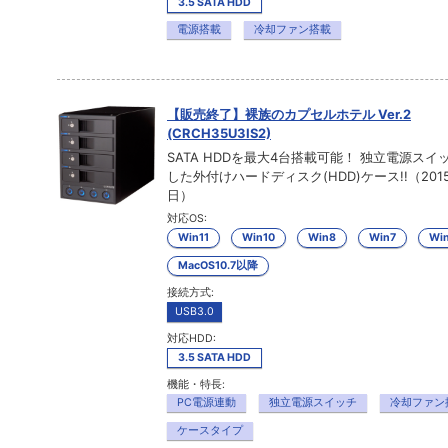
3.5 SATA HDD
電源搭載
冷却ファン搭載
【販売終了】裸族のカプセルホテル Ver.2
(CRCH35U3IS2)
SATA HDDを最大4台搭載可能！ 独立電源スイ
した外付けハードディスク(HDD)ケース!!（2015
日）
対応OS:
Win11
Win10
Win8
Win7
Win
MacOS10.7以降
接続方式:
USB3.0
対応HDD:
3.5 SATA HDD
機能・特長:
PC電源連動
独立電源スイッチ
冷却ファン
ケースタイプ