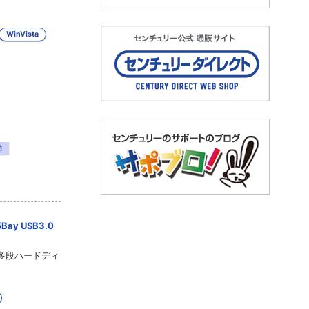
WinVista
動
y USB3.0
な多段ハードディ