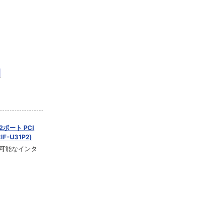
ポート PCI
F-U31P2)
が可能なインタ