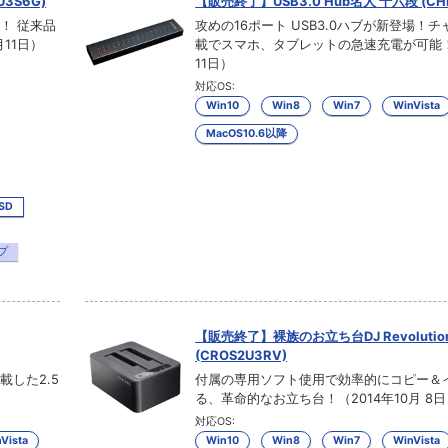
3S6G)
【販売終了】USB3.0 Hub名人 十六段 (CHM
載！ 従来品
攻めの16ポート USB3.0ハブが新登場！
11日）
載でスマホ、タブレットの急速充電が可能！（
11日）
対応OS:
Win10
Win8
Win7
WinVista
MacOS10.6以降
SSD
プ
【販売終了】裸族のお立ち台DJ Revolutio
(CROS2U3RV)
載した2.5
付属の専用ソフト使用で効率的にコピー＆
る、革命的なお立ち台！（2014年10月 8
対応OS:
Vista
Win10
Win8
Win7
WinVista