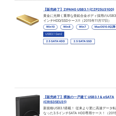
【販売終了】ZIPANG USB3.1 (CZP25U31GD)
黄金に光輝く重厚な亜鉛合金ボディ採用のUSB3.1
インチHDD/SSDケース!!（2015年11月17日）
Win10
Win8
Win7
MacOS10.9以降
USB3.1 Gen2
2.5 SATA HDD
2.5 SATA SSD
【販売終了】裸族の一戸建て USB3.1 & eSATA
(CRIS35EU31)
新規格USB3.1搭載！ 従来より更に高速データ
なった3.5インチSATA HDD専用ケース！（2015