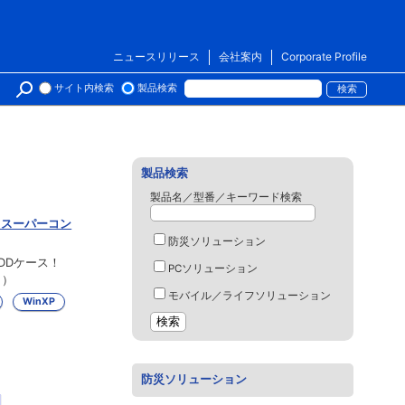
ニュースリリース
会社案内
Corporate Profile
サイト内検索
製品検索
製品検索
製品名／型番／キーワード検索
 スーパーコン
防災ソリューション
DDケース！
PCソリューション
日）
モバイル／ライフソリューション
WinXP
防災ソリューション