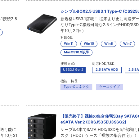
シンプルBOX2.5 USB3.1 Type-C (CSS25
接続2.5
新規格USB3.1搭載！ 従来より更に高速デ
なりType-C接続可能な2.5インチHDD/SSD
年10月22日）
対応OS:
Win11
Win10
Win8
Win7
MacOS10.9以降
接続方式:
対応HDD/SSD:
USB3.1 Gen2
2.5 SATA HDD
2.5 S
機能・特長:
Type-Cコネクタ
ケースタイプ
【販売終了】裸族の集合住宅5Bay SATA6G 
eSATA Ver.2 (CRSJ535EU3S6G2)
転送可能に
ケーブル1本でSATA HDD/SSDを5台認
年10月21
スク（HDD）ケース「裸族の集合住宅」！（2