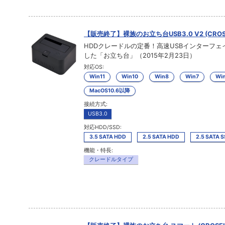
【販売終了】裸族のお立ち台USB3.0 V2 (CROS
HDDクレードルの定番！高速USBインターフェ
した「お立ち台」（2015年2月23日）
対応OS:
Win11
Win10
Win8
Win7
Win
MacOS10.6以降
接続方式:
USB3.0
対応HDD/SSD:
3.5 SATA HDD
2.5 SATA HDD
2.5 SATA 
機能・特長:
クレードルタイプ