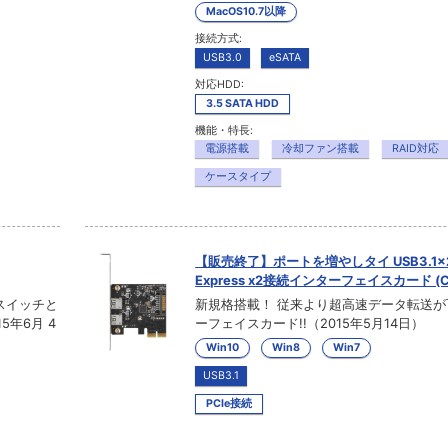
MacOS10.7以降
接続方式:
USB3.0
eSATA
対応HDD:
3.5 SATA HDD
機能・特長:
電源搭載
冷却ファン搭載
RAID対応
ケースタイプ
【販売終了】ポートを増やしタイ USB3.1×2
Express x2接続インターフェイスカード (CI
源スイッチと
新規格搭載！ 従来より超高速データ転送
5年6月 4
ーフェイスカード!!（2015年5月14日）
Win10
Win8
Win7
USB3.1
PCIe接続