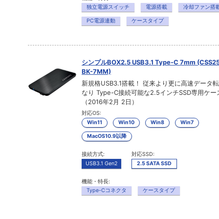
独立電源スイッチ
電源搭載
冷却ファン搭
PC電源連動
ケースタイプ
シンプルBOX2.5 USB3.1 Type-C 7mm (CSS2
BK-7MM)
新規格USB3.1搭載！ 従来より更に高速データ
なり Type-C接続可能な2.5インチSSD専用ケ
（2016年2月 2日）
対応OS:
Win11
Win10
Win8
Win7
MacOS10.9以降
接続方式:
対応SSD:
USB3.1 Gen2
2.5 SATA SSD
機能・特長:
Type-Cコネクタ
ケースタイプ