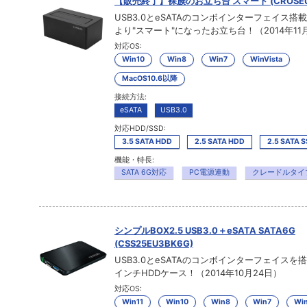
【販売終了】裸族のお立ち台 スマート (CROSEU
USB3.0とeSATAのコンボインターフェイス搭
より"スマート"になったお立ち台！（2014年11月
対応OS:
Win10
Win8
Win7
WinVista
MacOS10.6以降
接続方法:
eSATA
USB3.0
対応HDD/SSD:
3.5 SATA HDD
2.5 SATA HDD
2.5 SATA 
機能・特長:
SATA 6G対応
PC電源連動
クレードルタイ
シンプルBOX2.5 USB3.0＋eSATA SATA6G
(CSS25EU3BK6G)
USB3.0とeSATAのコンボインターフェイスを搭
インチHDDケース！（2014年10月24日）
対応OS:
Win11
Win10
Win8
Win7
Win