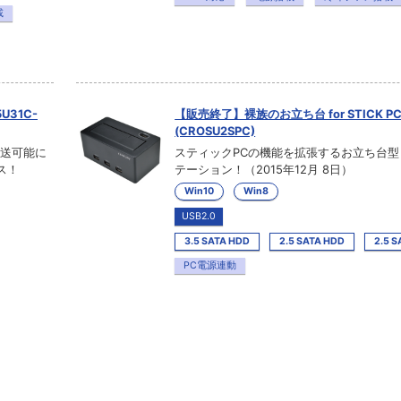
載
5U31C-
【販売終了】裸族のお立ち台 for STICK P
(CROSU2SPC)
転送可能に
スティックPCの機能を拡張するお立ち台
ース！
テーション！（2015年12月 8日）
Win10
Win8
USB2.0
3.5 SATA HDD
2.5 SATA HDD
2.5 S
PC電源連動