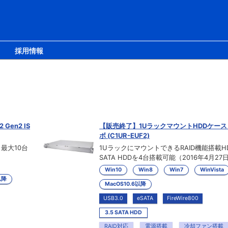
採用情報
Gen2 IS
【販売終了】1UラックマウントHDDケース
ボ (C1UR-EUF2)
、最大10台
1UラックにマウントできるRAID機能搭載H
SATA HDDを4台搭載可能（2016年4月27
Win10
Win8
Win7
WinVista
以降
MacOS10.6以降
USB3.0
eSATA
FireWire800
3.5 SATA HDD
RAID対応
電源搭載
冷却ファン搭載