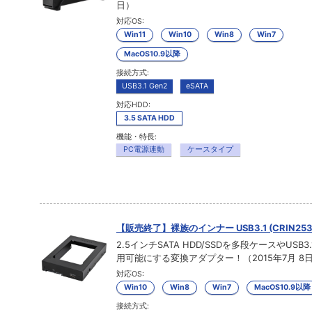
日）
対応OS:
Win11
Win10
Win8
Win7
MacOS10.9以降
接続方式:
USB3.1 Gen2
eSATA
対応HDD:
3.5 SATA HDD
機能・特長:
PC電源連動
ケースタイプ
【販売終了】裸族のインナー USB3.1 (CRIN253
2.5インチSATA HDD/SSDを多段ケースやUSB3
用可能にする変換アダプター！（2015年7月 8
対応OS:
Win10
Win8
Win7
MacOS10.9以降
接続方式: