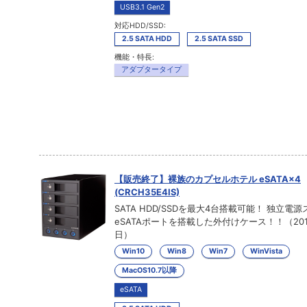
USB3.1 Gen2
対応HDD/SSD:
2.5 SATA HDD
2.5 SATA SSD
機能・特長:
アダプタータイプ
【販売終了】裸族のカプセルホテル eSATA×4
(CRCH35E4IS)
SATA HDD/SSDを最大4台搭載可能！ 独立電
eSATAポートを搭載した外付けケース！！（201
日）
Win10
Win8
Win7
WinVista
MacOS10.7以降
eSATA