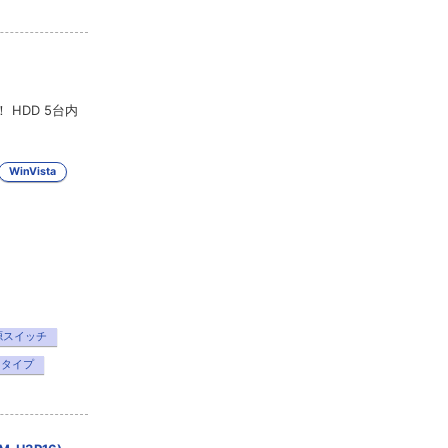
 HDD 5台内
）
WinVista
源スイッチ
スタイプ