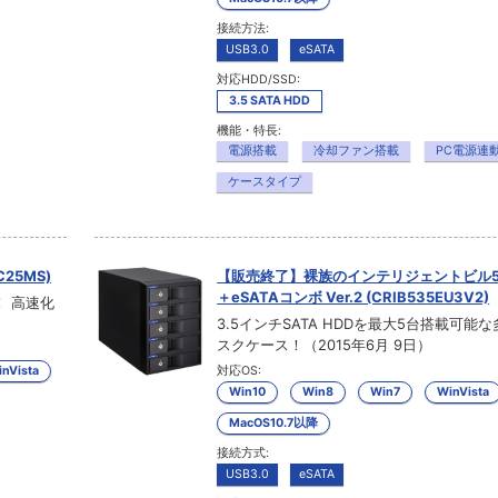
接続方法:
USB3.0
eSATA
対応HDD/SSD:
3.5 SATA HDD
機能・特長:
電源搭載
冷却ファン搭載
PC電源連
ケースタイプ
25MS)
【販売終了】裸族のインテリジェントビル5Ba
＋eSATAコンボ Ver.2 (CRIB535EU3V2)
！ 高速化
3.5インチSATA HDDを最大5台搭載可能
スクケース！（2015年6月 9日）
nVista
対応OS:
Win10
Win8
Win7
WinVista
MacOS10.7以降
接続方式:
USB3.0
eSATA