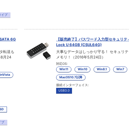
タイプ
TA 6G
【販売終了】パスワード入力型セキュリティ
Lock U 64GB (CSUL64G)
ータ転送も
大事なデータはしっかり守る！ セキュリテ
8月24
メモリ！（2016年5月24日）
対応OS:
Win11
Win10
Win8.1
Win7
nVista
MacOS10.7以降
接続インターフェイス:
USB3.0
SSD
イプ