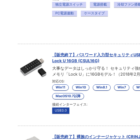
独立電源スイッチ
電源搭載
冷却ファン搭
PC電源連動
ケースタイプ
【販売終了】パスワード入力型セキュリティUS
Lock U 16GB (CSUL16G)
大事なデータはしっかり守る！ セキュリティ強化
メモリ「Lock U」に16GBモデル！（2018年2月
対応OS:
Win11
Win10
Win8.1
Win7
Wi
MacOS10.7以降
接続インターフェイス:
USB3.0
【販売終了】裸族のインナージャケット (CRINJ2