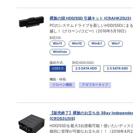
裸族の頭 HDD/SSD 引越キット (CRAHK25U3)
PCのシステムドライブを新しいHDD/SSDにま
越し！ (クローン/コピー)（2016年5月19日）
対応OS:
Win11
Win10
Win8.1
Win7
WinVista
接続方式:
対応HDD/SSD:
USB3.0
2.5 SATA HDD
2.5 SATA SSD
機能・特長:
クローン機能
アダプタータイプ
【販売終了】裸族のお立ち台 3Bay Independent
(CROS3U3IS)
HDD/SSDを最大3台搭載可能！使いたいディス
個別に管理が可能なお立ち台！！（2016年4月2