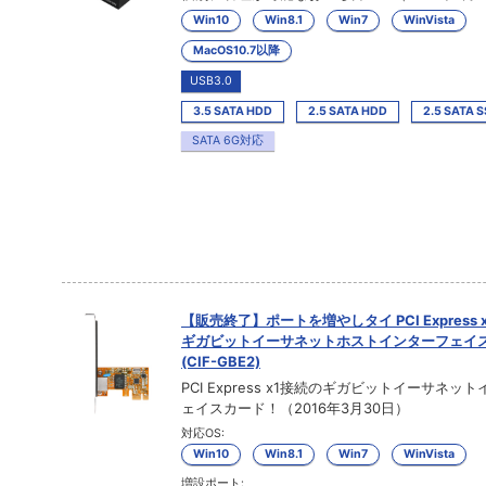
Win10
Win8.1
Win7
WinVista
MacOS10.7以降
USB3.0
3.5 SATA HDD
2.5 SATA HDD
2.5 SATA 
SATA 6G対応
【販売終了】ポートを増やしタイ PCI Express x
ギガビットイーサネットホストインターフェイ
(CIF-GBE2)
PCI Express x1接続のギガビットイーサネッ
ェイスカード！（2016年3月30日）
対応OS:
Win10
Win8.1
Win7
WinVista
増設ポート: