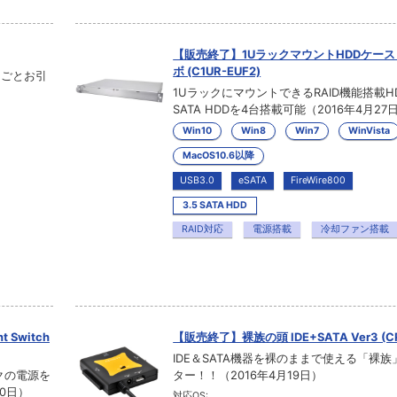
【販売終了】1UラックマウントHDDケース
ボ (C1UR-EUF2)
るごとお引
1UラックにマウントできるRAID機能搭載H
SATA HDDを4台搭載可能（2016年4月27
Win10
Win8
Win7
WinVista
MacOS10.6以降
USB3.0
eSATA
FireWire800
3.5 SATA HDD
RAID対応
電源搭載
冷却ファン搭載
 Switch
【販売終了】裸族の頭 IDE+SATA Ver3 (CR
IDE＆SATA機器を裸のままで使える「裸
クの電源を
ター！！（2016年4月19日）
0日）
対応OS: