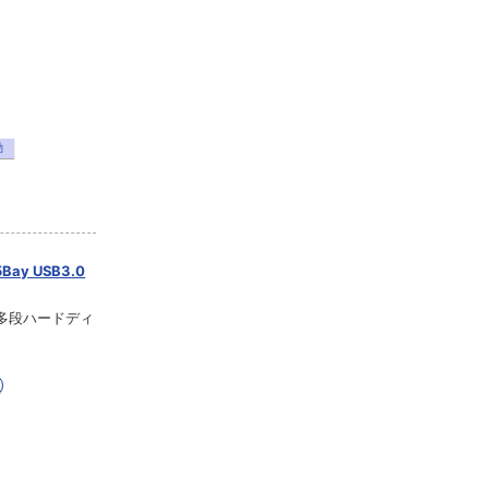
動
y USB3.0
な多段ハードディ