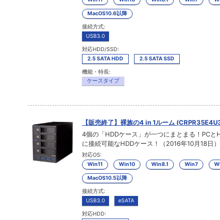
MacOS10.6以降
接続方式:
USB3.0
対応HDD/SSD:
2.5 SATA HDD
2.5 SATA SSD
機能・特長:
ケースタイプ
【販売終了】裸族の4 in 1ルーム (CRPR35E4U3
4個の「HDDケース」が一つにまとまる！PCと
に接続可能なHDDケース！（2016年10月18日）
対応OS:
Win11
Win10
Win8.1
Win7
Wi
MacOS10.5以降
接続方式:
USB3.0
eSATA
対応HDD: