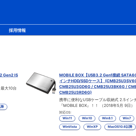
採用情報
Gen2 IS
MOBILE BOX【USB3.2 Gen1接続 SATA6G
インチHDD/SSDケース】 (CMB25U3SV6G
CMB25U3GD6G / CMB25U3BK6G / CM
、最大10台
CMB25U3RD6G)
携帯に便利なUSBケーブル収納式 2.5イン
『MOBILE BOX』！！ （2018年5月 9日）
以降
対応OS:
Win11
Win10
Win8.1
Win7
WinVista
WinXP
MacOS10.6以降