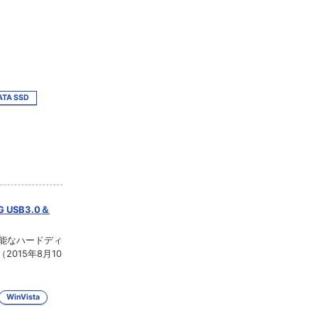
ATA SSD
USB3.0＆
識可能なハードディ
015年8月10
WinVista