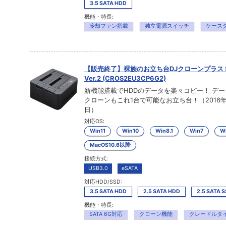
3.5 SATA HDD
機能・特長:
冷却ファン搭載
独立電源スイッチ
ケース
【販売終了】裸族のお立ち台DJクローンプラス SA
Ver.2 (CROS2EU3CP6G2)
新機能搭載でHDDのデータを楽々コピー！ デ
クローンもこれ1台で可能なお立ち台！（2016年
日）
対応OS:
Win11
Win10
Win8.1
Win7
Wi
MacOS10.6以降
接続方式:
USB3.0
eSATA
対応HDD/SSD:
3.5 SATA HDD
2.5 SATA HDD
2.5 SATA 
機能・特長:
SATA 6G対応
クローン機能
クレードルタ