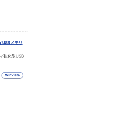
USBメモリ
ィ強化型USB
WinVista