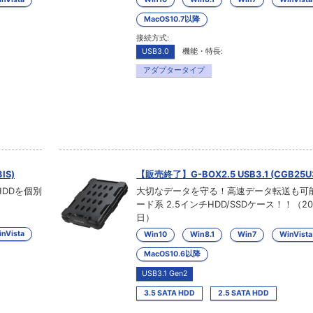
MacOS10.7以降
接続方式:
USB3.0
機能・特長:
アダプタータイプ
IS)
【販売終了】G-BOX2.5 USB3.1 (CGB25U
HDDを個別
大切なデータを守る！高速データ転送も可
ード系 2.5インチHDD/SSDケース！！（20
日）
nVista
Win10
Win8.1
Win7
WinVista
MacOS10.6以降
USB3.1 Gen2
3.5 SATA HDD
2.5 SATA HDD