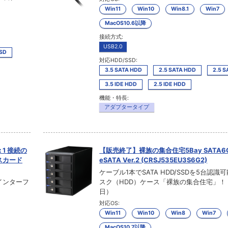
Win11
Win10
Win8.1
Win7
MacOS10.6以降
接続方式:
USB2.0
SSD
対応HDD/SSD:
3.5 SATA HDD
2.5 SATA HDD
2.5 S
3.5 IDE HDD
2.5 IDE HDD
機能・特長:
アダプタータイプ
 1 接続の
【販売終了】裸族の集合住宅5Bay SATA6G 
スカード
eSATA Ver.2 (CRSJ535EU3S6G2)
ケーブル1本でSATA HDD/SSDを5台認
トインターフ
スク（HDD）ケース「裸族の集合住宅」！（2
日）
対応OS:
Win11
Win10
Win8
Win7
MacOS10.7以降