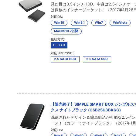
見た目は3.5インチHDD、中身は2.5インチケ
は裸族のインナージャケット！（2017年1月26
対応OS:
Win10
Win8.1
Win7
WinVista
MacOS10.7以降
接続方式:
USB3.0
対応HDD/SSD:
2.5 SATA HDD
2.5 SATA SSD
【販売終了】SIMPLE SMART BOX シンプル
クス ナイトブラック (CSB25U3BK6G)
洗練されたデザイン＆簡単組込が可能な2.5イン
ース！（カラー：ナイトブラック）（2017年1月
対応OS:
Win11
Win10
Win8.1
Win7
Wi