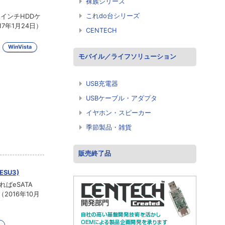
裸族シリーズ
これdo台シリーズ
インチHDDケ
7年1月24日）
CENTECH
WinVista
モバイル／ライフソリューション
USB充電器
USBケーブル・アダプタ
イヤホン・スピーカー
季節製品・雑貨
販売終了品
ESU3)
ればeSATA
016年10月