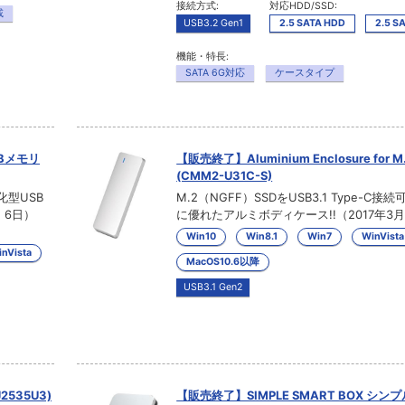
接続方式:
対応HDD/SSD:
載
USB3.2 Gen1
2.5 SATA HDD
2.5 S
機能・特長:
SATA 6G対応
ケースタイプ
Bメモリ
【販売終了】Aluminium Enclosure for M.
(CMM2-U31C-S)
型USB
M.2（NGFF）SSDをUSB3.1 Type-C接
 6日）
に優れたアルミボディケース!!（2017年3月
Win10
Win8.1
Win7
WinVista
nVista
MacOS10.6以降
USB3.1 Gen2
535U3)
【販売終了】SIMPLE SMART BOX シ