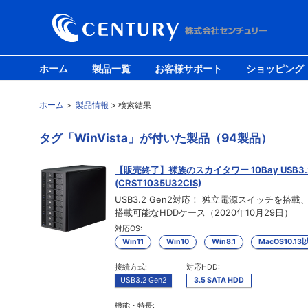
ホーム
製品一覧
お客様サポート
ショッピング
ホーム
>
製品情報
> 検索結果
タグ「WinVista」が付いた製品（94製品）
【販売終了】裸族のスカイタワー 10Bay USB3.2 
(CRST1035U32CIS)
USB3.2 Gen2対応！ 独立電源スイッチを搭載
搭載可能なHDDケース（2020年10月29日）
対応OS:
Win11
Win10
Win8.1
MacOS10.13
接続方式:
対応HDD:
USB3.2 Gen2
3.5 SATA HDD
機能・特長: