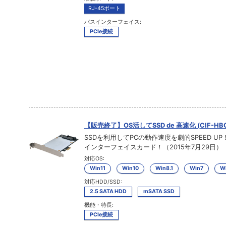
RJ-45ポート
バスインターフェイス:
PCIe接続
【販売終了】OS活してSSD de 高速化 (CIF-HBC
SSDを利用してPCの動作速度を劇的SPEED UP
インターフェイスカード！（2015年7月29日）
対応OS:
Win11
Win10
Win8.1
Win7
Wi
対応HDD/SSD:
2.5 SATA HDD
mSATA SSD
機能・特長:
PCIe接続