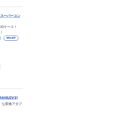
 スーパーコン
DDケース！
日）
WinXP
AISU2V3)
族」な変換アダプ