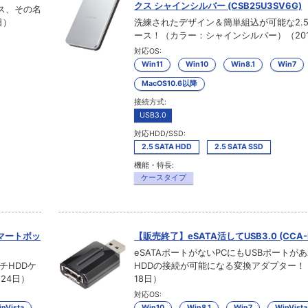
クス シャインシルバー (CSB25U3SV6G)
ース、その名
日）
洗練されたデザイン＆簡単組込が可能な2.5
ース！（カラー：シャインシルバー）（201
対応OS:
Win11
Win10
Win8.1
Win7
MacOS10.6以降
接続方式:
USB3.0
対応HDD/SSD:
2.5 SATA HDD
2.5 SATA SSD
機能・特長:
ケースタイプ
スマートボッ
【販売終了】eSATA活してUSB3.0 (CCA-
eSATAポートがないPCにもUSBポートがあ
チHDDケ
HDDの接続が可能になる変換アダプター！（2
24日）
18日）
対応OS:
nVista
Win10
Win8.1
Win7
WinVista