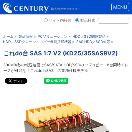
MENU
サイト内検索
製品検索
ホーム
>
製品情報
>
PCソリューション
>
HDD／SSD関連製品
>
HDD／SSDクローン・コピー機能搭載機器
>
SAS HDD／SSD対応
>
これdo台 SAS 1:7 V2 (KD25/35SAS8V2)
300MB/秒の転送速度でSAS/SATA HDD/SSDの1：7コピー、8台同時イレ
ースが可能な「これdo台SAS」の業務仕様モデル