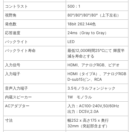
コントラスト
500：1
視野角
80°/80°/80°/80°（上下左右）
発色数
18bit 262.144色
応答速度
24ms（Gray to Gray）
バックライト
LED
バックライト寿命
最低12,000時間25℃にて 輝度半
減を寿命とする
入力信号
HDMI、アナログRGB、ビデオ
入力端子
HDMI（タイプA）、アナログRGB
D-sub15ピン、RCA
音声入力端子
3.5モノラルフォンジャック
内蔵スピーカー
1W モノラル
ACアダプター
入力：AC100-240V,50/60Hz
出力：DC5V,2.0A
寸法
幅252 x 高さ175 x 奥行
32mm（突起部含まず）