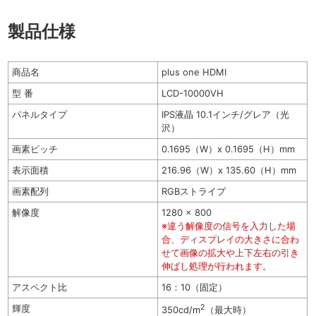
製品仕様
商品名
plus one HDMI
型 番
LCD-10000VH
パネルタイプ
IPS液晶 10.1インチ/グレア（光
沢）
画素ピッチ
0.1695（W）x 0.1695（H）mm
表示面積
216.96（W）x 135.60（H）mm
画素配列
RGBストライプ
解像度
1280 x 800
※違う解像度の信号を入力した場
合、ディスプレイの大きさに合わ
せて画像の拡大や上下左右の引き
伸ばし処理が行われます。
アスペクト比
16：10（固定）
輝度
2
350cd/m
（最大時）