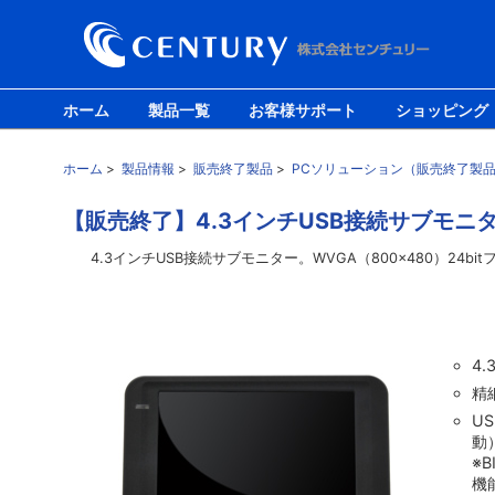
ホーム
製品一覧
お客様サポート
ショッピング
ホーム
>
製品情報
>
販売終了製品
>
PCソリューション（販売終了製
【販売終了】4.3インチUSB接続サブモニター pl
4.3インチUSB接続サブモニター。WVGA（800×480）2
4
精
U
動
※
機