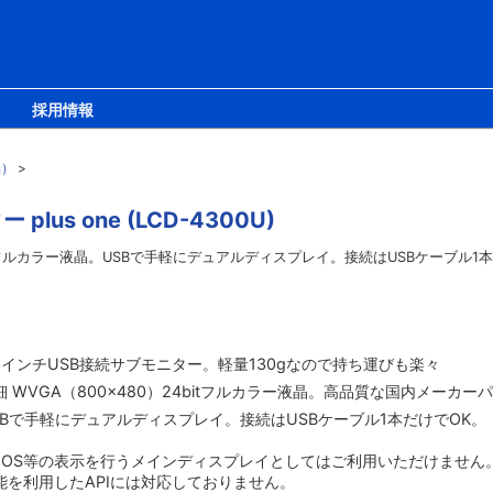
採用情報
品）
>
us one (LCD-4300U)
4bitフルカラー液晶。USBで手軽にデュアルディスプレイ。接続はUSBケーブル
.3インチUSB接続サブモニター。軽量130gなので持ち運びも楽々
細 WVGA（800×480）24bitフルカラー液晶。高品質な国内メーカー
SBで手軽にデュアルディスプレイ。接続はUSBケーブル1本だけでOK
）
BIOS等の表示を行うメインディスプレイとしてはご利用いただけません
能を利用したAPIには対応しておりません。