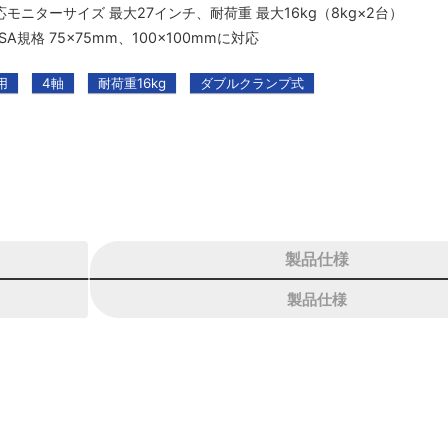
応モニターサイズ 最大27インチ、耐荷重 最大16kg（8kg×2台）
SA規格 75×75mm、100×100mmに対応
用
4軸
耐荷重16kg
ダブルクランプ式
製品仕様
製品仕様