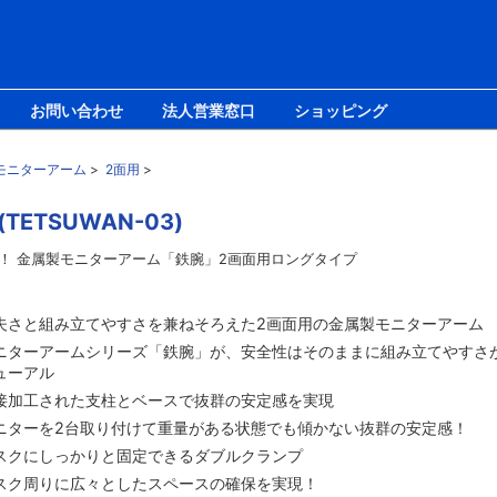
お問い合わせ
法人営業窓口
ショッピング
モニターアーム
>
2面用
>
ETSUWAN-03)
！ 金属製モニターアーム「鉄腕」2画面用ロングタイプ
夫さと組み立てやすさを兼ねそろえた2画面用の金属製モニターアーム
ニターアームシリーズ「鉄腕」が、安全性はそのままに組み立てやすさ
ューアル
接加工された支柱とベースで抜群の安定感を実現
ニターを2台取り付けて重量がある状態でも傾かない抜群の安定感！
スクにしっかりと固定できるダブルクランプ
スク周りに広々としたスペースの確保を実現！