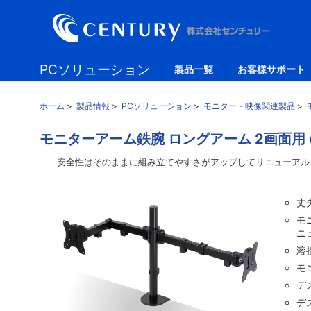
PCソリューション
製品一覧
お客様サポート
防災ソリューション
モバイル/ライフソリューション
ホーム
>
製品情報
>
PCソリューション
>
モニター・映像関連製品
>
モニターアーム鉄腕 ロングアーム 2画面用 (T
安全性はそのままに組み立てやすさがアップしてリニューアル
丈
モ
ニ
溶
モ
デ
デ