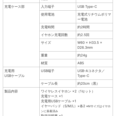
充電ケース部
入力端子
USB Type-C
使用電池
充電式リチウムポリマ
ー電池
充電時間
約2時間
イヤホン充電回数
約2.5回
サイズ
W60 × H33.5 ×
D26.3mm
重量
約24g
材質
ABS
充電用
USB端子
USB-Aコネクタ／
USBケーブル
Type-C
ケーブル長
約20cm（黒）
製品内容
ワイヤレスイヤホン ×2（1セット）
充電ケース ×1
充電用USBケーブル ×1
イヤーパッド（S/M/L）×各2
※Mサイズはイヤホ
ンに装着済み
取扱説明書 ×1