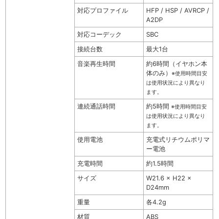
対応プロファイル
HFP / HSP / AVRCP /
A2DP
対応コーデック
SBC
接続台数
最大1台
音楽再生時間
約6時間（イヤホン本
体のみ）
※使用時間目安
は使用状況により異なり
ます。
連続通話時間
約5時間
※使用時間目安
は使用状況により異なり
ます。
使用電池
充電式リチウムポリマ
ー電池
充電時間
約1.5時間
サイズ
W21.6 × H22 ×
D24mm
重量
各4.2g
材質
ABS