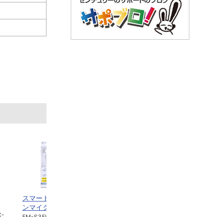
スマートフォンイヤホ
スマートフォン用イヤ
BLISS 
ンマイク
ホンマイク
ヤレスイ
C-
EM-S35W
CM-SS108VR
TW-M071