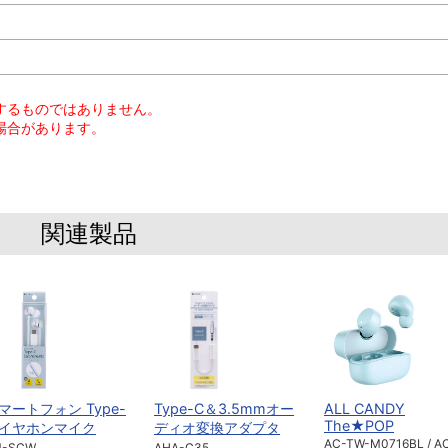
するものではありません。
場合があります。
関連製品
マートフォン Type-
Type-C＆3.5mmオー
ALL CANDY
The★POP
 イヤホンマイク
ディオ変換アダプタ
AC-TW-M0716BL / A
M-SCW
AHA-C35