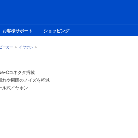
お客様サポート
ショッピング
ピーカー
>
イヤホン
>
ype-Cコネクタ搭載
漏れや周囲のノイズを軽減
ナル式イヤホン