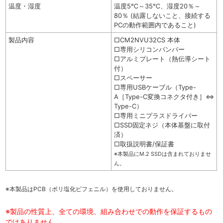
温度・湿度
温度5℃～35℃、湿度20％～
80％ (結露しないこと、接続する
PCの動作範囲内であること)
製品内容
□CM2NVU32CS 本体
□専用シリコンバンパー
□アルミプレート（熱伝導シート
付）
□スペーサー
□専用USBケーブル（Type-
A［Type-C変換コネクタ付き］⇔
Type-C）
□専用ミニプラスドライバー
□SSD固定ネジ（本体基盤に取付
済）
□取扱説明書/保証書
※本製品にM.2 SSDは含まれておりませ
ん。
※本製品はPCB（ポリ塩化ビフェニル）を使用しておりません。
※製品の性質上、全ての環境、組み合わせでの動作を保証するもの
ではありません。