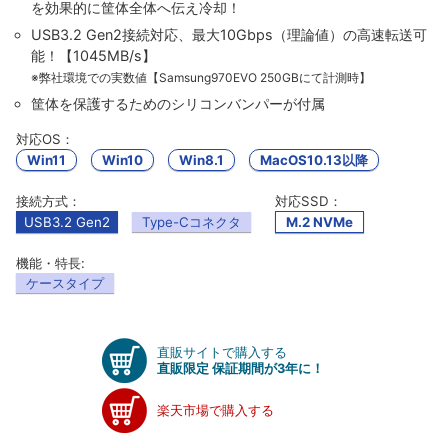
を効果的に筐体全体へ伝え冷却！
USB3.2 Gen2接続対応、最大10Gbps（理論値）の高速転送可
能！【1045MB/s】
※弊社環境での実数値【Samsung970EVO 250GBにて計測時】
筐体を保護するためのシリコンバンパーが付属
対応OS：
Win11
Win10
Win8.1
MacOS10.13以降
接続方式：
対応SSD：
USB3.2 Gen2
Type-Cコネクタ
M.2 NVMe
機能・特長:
ケースタイプ
直販サイトで購入する
直販限定 保証期間が3年に！
楽天市場で購入する