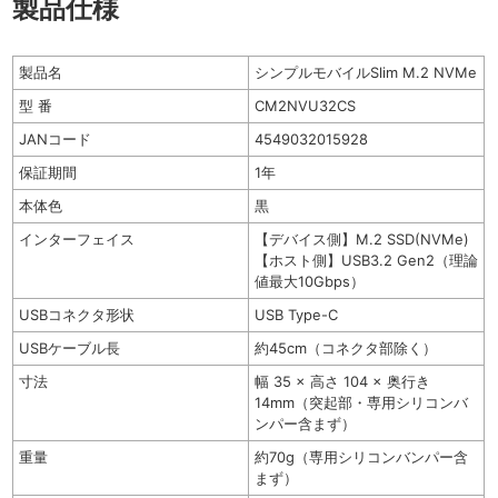
製品仕様
製品名
シンプルモバイルSlim M.2 NVMe
型 番
CM2NVU32CS
JANコード
4549032015928
保証期間
1年
本体色
黒
インターフェイス
【デバイス側】M.2 SSD(NVMe)
【ホスト側】USB3.2 Gen2（理論
値最大10Gbps）
USBコネクタ形状
USB Type-C
USBケーブル長
約45cm（コネクタ部除く）
寸法
幅 35 × 高さ 104 × 奥行き
14mm（突起部・専用シリコンバ
ンパー含まず）
重量
約70g（専用シリコンバンパー含
まず）