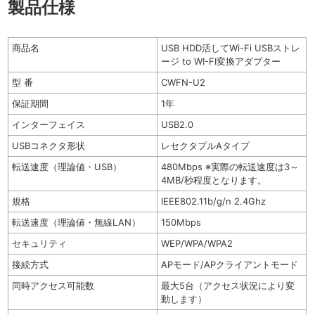
製品仕様
商品名
USB HDD活してWi-Fi USBストレ
ージ to WI-FI変換アダプター
型 番
CWFN-U2
保証期間
1年
インターフェイス
USB2.0
USBコネクタ形状
レセクタプルAタイプ
転送速度（理論値・USB）
480Mbps ※実際の転送速度は3～
4MB/秒程度となります。
規格
IEEE802.11b/g/n 2.4Ghz
転送速度（理論値・無線LAN）
150Mbps
セキュリティ
WEP/WPA/WPA2
接続方式
APモード/APクライアントモード
同時アクセス可能数
最大5台（アクセス状況により変
動します）