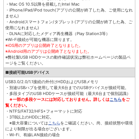
・Mac OS 10.5以降を搭載したIntel Mac
・iPhone/iPad/iPod touch(アプリの公開が終了した為、ご使用になれ
ません)
・Androidスマートフォン/タブレット(アプリの公開が終了した為、ご
使用になれません)
・DLNAに対応したメディア再生機器（Play Station3等）
※Wi-Fi接続が可能な機器に限ります。
※iOS用のアプリは公開終了となりました。
※Android用のアプリは公開終了となりました。
※弊社製USB HDDケースの動作確認状況は弊社ホームページの製品ペ
ージをご覧ください。
■接続可能USBデバイス
USB3.0/2.0/1.1接続の外付けHDDおよびUSBメモリ
・別途USBハブを使用して最大6台までのUSBデバイスが接続可能。
・多段タイプのUSB HDDケースが接続可能（最大6台まで個別認識）
※一部の多段ケースには対応しておりません。詳しくは
こちら
をご
覧ください。
・NTFS/FAT32/HFS+フォーマットに対応
・3TB以上のHDDに対応。
※最大容量については
こちら
をご確認ください。尚、接続状態や環境
により制限が出る場合がございます。
・Wi-Fi、有線LAN接続の場合