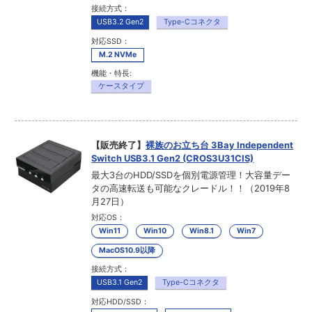
接続方式：
USB3.2 Gen2
Type-Cコネクタ
対応SSD：
M.2 NVMe
機能・特長:
ケースタイプ
【販売終了】
裸族のお立ち台 3Bay Independent
Switch USB3.1 Gen2 (CROS3U31CIS)
最大3台のHDD/SSDを個別電源管理！大容量デー
タの高速転送も可能なクレードル！！（2019年8
月27日）
対応OS：
Win11
Win10
Win8.1
Win7
MacOS10.9以降
接続方式：
USB3.1 Gen2
Type-Cコネクタ
対応HDD/SSD：