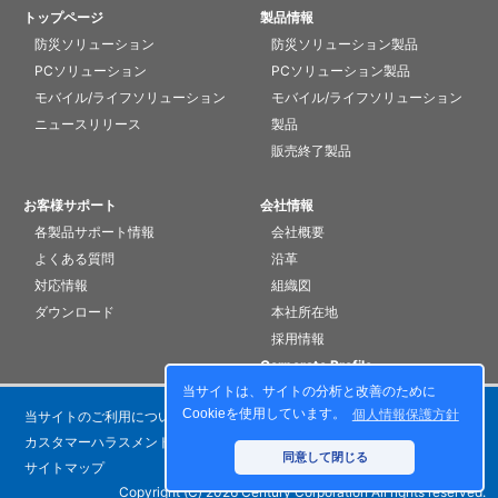
トップページ
製品情報
防災ソリューション
防災ソリューション製品
PCソリューション
PCソリューション製品
モバイル/ライフソリューション
モバイル/ライフソリューション
ニュースリリース
製品
販売終了製品
お客様サポート
会社情報
各製品サポート情報
会社概要
よくある質問
沿革
対応情報
組織図
ダウンロード
本社所在地
採用情報
Corporate Profile
当サイトは、サイトの分析と改善のために
Cookieを使用しています。
個人情報保護方針
当サイトのご利用について
個人情報保護方針
カスタマーハラスメントに対する基本方針
お問い合わせ
同意して閉じる
サイトマップ
Copyright (C) 2026 Century Corporation All rights reserved.