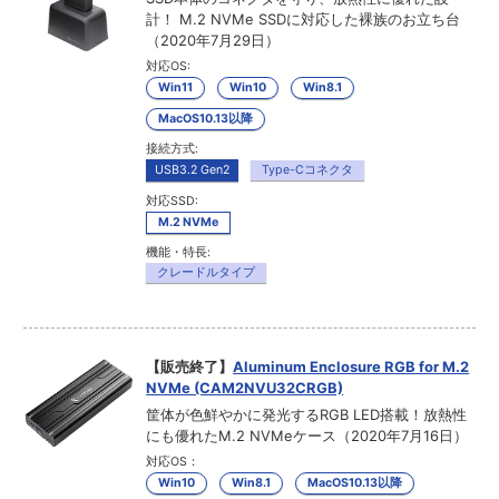
計！ M.2 NVMe SSDに対応した裸族のお立ち台
（2020年7月29日）
対応OS:
Win11
Win10
Win8.1
MacOS10.13以降
接続方式:
USB3.2 Gen2
Type-Cコネクタ
対応SSD:
M.2 NVMe
機能・特長:
クレードルタイプ
【販売終了】
Aluminum Enclosure RGB for M.2
NVMe (CAM2NVU32CRGB)
筐体が色鮮やかに発光するRGB LED搭載！放熱性
にも優れたM.2 NVMeケース（2020年7月16日）
対応OS：
Win10
Win8.1
MacOS10.13以降