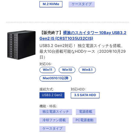
M.2 NVMe
ケースタイプ
【販売終了】
裸族のスカイタワー 10Bay USB3.2
Gen2 IS (CRST1035U32CIS)
USB3.2 Gen2対応！ 独立電源スイッチを搭載、
最大10台搭載可能なHDDケース（2020年10月29
日）
対応OS:
Win11
Win10
Win8.1
MacOS10.13以降
接続方式:
対応HDD:
USB3.2 Gen2
3.5 SATA HDD
機能・特長:
独立電源スイッチ
電源搭載
冷却ファン搭載
PC電源連動
ケースタイプ