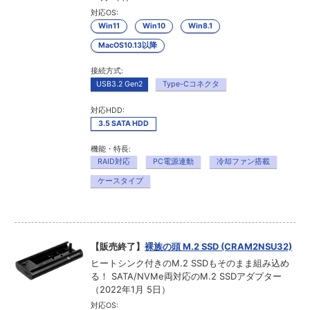
対応OS:
Win11
Win10
Win8.1
MacOS10.13以降
接続方式:
USB3.2 Gen2
Type-Cコネクタ
対応HDD:
3.5 SATA HDD
機能・特長:
RAID対応
PC電源連動
冷却ファン搭載
ケースタイプ
【販売終了】
裸族の頭 M.2 SSD (CRAM2NSU32)
ヒートシンク付きのM.2 SSDもそのまま組み込め
る！ SATA/NVMe両対応のM.2 SSDアダプター
（2022年1月 5日）
対応OS: