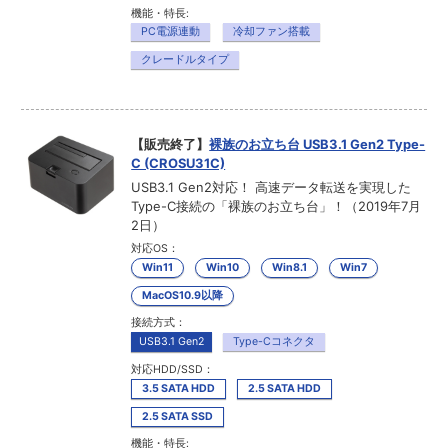
機能・特長:
PC電源連動
冷却ファン搭載
クレードルタイプ
【販売終了】
裸族のお立ち台 USB3.1 Gen2 Type-
C (CROSU31C)
USB3.1 Gen2対応！ 高速データ転送を実現した
Type-C接続の「裸族のお立ち台」！（2019年7月
2日）
対応OS：
Win11
Win10
Win8.1
Win7
MacOS10.9以降
接続方式：
USB3.1 Gen2
Type-Cコネクタ
対応HDD/SSD：
3.5 SATA HDD
2.5 SATA HDD
2.5 SATA SSD
機能・特長: