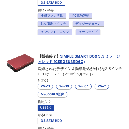
3.5 SATA HDD
機能・特長:
冷却ファン搭載
PC電源連動
独立電源スイッチ
デイジーチェーン
ケンジントンロック
ケースタイプ
【販売終了】
SIMPLE SMART BOX 3.5 ミラージ
ュレッド (CSB35U3RD6G)
洗練されたデザイン＆簡単組込が可能な3.5インチ
HDDケース！（2018年5月29日）
対応OS:
Win11
Win10
Win8.1
Win7
MacOS10.9以降
接続方式:
USB3.0
対応HDD:
3.5 SATA HDD
機能・特長: