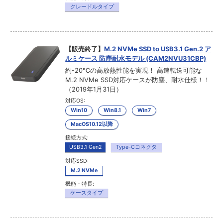
クレードルタイプ
【販売終了】
M.2 NVMe SSD to USB3.1 Gen.2 ア
ルミケース 防塵耐水モデル (CAM2NVU31CBP)
約-20℃の高放熱性能を実現！ 高速転送可能な
M.2 NVMe SSD対応ケースが防塵、耐水仕様！！
（2019年1月31日）
対応OS:
Win10
Win8.1
Win7
MacOS10.12以降
接続方式:
USB3.1 Gen2
Type-Cコネクタ
対応SSD:
M.2 NVMe
機能・特長:
ケースタイプ