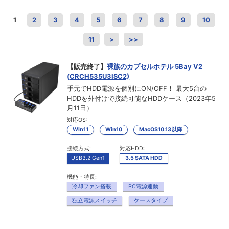
1
2
3
4
5
6
7
8
9
10
11
>
>>
【販売終了】
裸族のカプセルホテル 5Bay V2
(CRCH535U3ISC2)
手元でHDD電源を個別にON/OFF！ 最大5台の
HDDを外付けで接続可能なHDDケース（2023年5
月11日）
対応OS:
Win11
Win10
MacOS10.13以降
接続方式:
対応HDD:
USB3.2 Gen1
3.5 SATA HDD
機能・特長:
冷却ファン搭載
PC電源連動
独立電源スイッチ
ケースタイプ