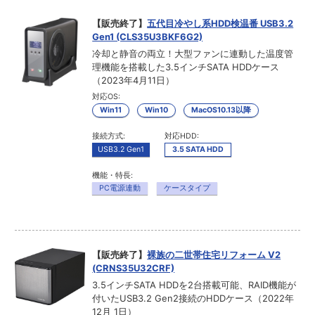
【販売終了】
五代目冷やし系HDD検温番 USB3.2
Gen1 (CLS35U3BKF6G2)
冷却と静音の両立！大型ファンに連動した温度管
理機能を搭載した3.5インチSATA HDDケース
（2023年4月11日）
対応OS:
Win11
Win10
MacOS10.13以降
接続方式:
対応HDD:
USB3.2 Gen1
3.5 SATA HDD
機能・特長:
PC電源連動
ケースタイプ
【販売終了】
裸族の二世帯住宅リフォーム V2
(CRNS35U32CRF)
3.5インチSATA HDDを2台搭載可能、RAID機能が
付いたUSB3.2 Gen2接続のHDDケース（2022年
12月 1日）