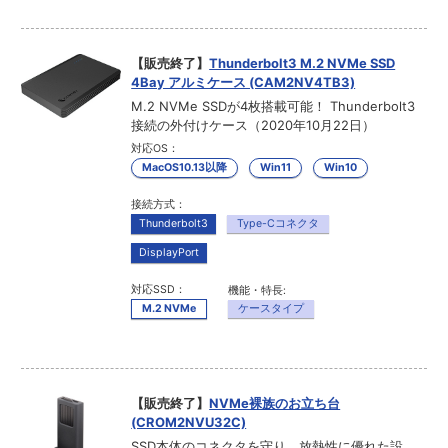
【販売終了】
Thunderbolt3 M.2 NVMe SSD
4Bay アルミケース (CAM2NV4TB3)
M.2 NVMe SSDが4枚搭載可能！ Thunderbolt3
接続の外付けケース（2020年10月22日）
対応OS：
MacOS10.13以降
Win11
Win10
接続方式：
Thunderbolt3
Type-Cコネクタ
DisplayPort
対応SSD：
機能・特長:
M.2 NVMe
ケースタイプ
【販売終了】
NVMe裸族のお立ち台
(CROM2NVU32C)
SSD本体のコネクタを守り、放熱性に優れた設