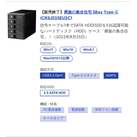
【販売終了】
裸族の集合住宅 5Bay Type-C
(CRSJ535EU3C)
信号ケーブル1本でSATA HDD/SSDを5台認識可能
なハードディスク（HDD）ケース「裸族の集合住
宅」！（2022年8月25日）
対応OS:
Win11
Win10
Win8.1
MacOS10.13以降
接続方式:
USB3.2 Gen1
Type-Cコネクタ
eSATA
対応HDD:
3.5 SATA HDD
機能・特長:
PC電源連動
電源搭載
冷却ファン搭載
ケースタイプ