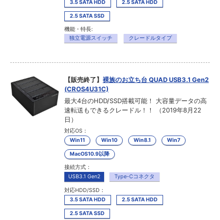
3.5 SATA HDD
2.5 SATA HDD
2.5 SATA SSD
機能・特長:
独立電源スイッチ
クレードルタイプ
【販売終了】
裸族のお立ち台 QUAD USB3.1 Gen2
(CROS4U31C)
最大4台のHDD/SSD搭載可能！ 大容量データの高
速転送もできるクレードル！！ （2019年8月22
日）
対応OS：
Win11
Win10
Win8.1
Win7
MacOS10.9以降
接続方式：
USB3.1 Gen2
Type-Cコネクタ
対応HDD/SSD：
3.5 SATA HDD
2.5 SATA HDD
2.5 SATA SSD