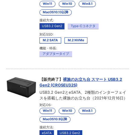
Win11
Win10
Win8.1
MacOS10.13以降
接続方式:
USB3.2 Gen2
Type-Cコネクタ
対応SSD:
M.2 SATA
M.2 NVMe
機能・特長:
アダプタータイプ
【販売終了】
裸族のお立ち台 スマート USB3.2
Gen2 (CROSEU32S)
USB3.2 Gen2とeSATA、2種類のインターフェイ
スを搭載した裸族のお立ち台（2021年12月16日）
対応OS:
Win11
Win10
Win8.1
MacOS10.9以降
接続方法:
eSATA
USB3.2 Gen2