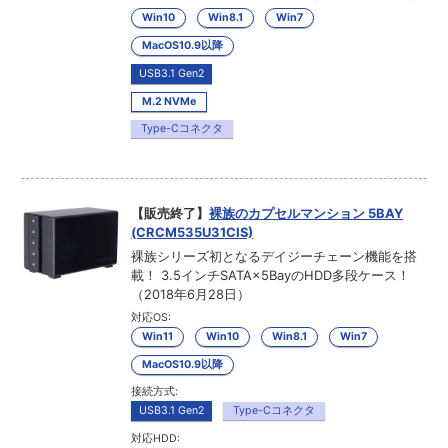
Win10
Win8.1
Win7
MacOS10.9以降
USB3.1 Gen2
M.2 NVMe
Type-Cコネクタ
【販売終了】
裸族のカプセルマンション 5BAY
(CRCM535U31CIS)
裸族シリーズ初となるデイジーチェーン機能を搭
載！ 3.5インチSATA×5BayのHDD多段ケース！
（2018年6月28日）
対応OS:
Win11
Win10
Win8.1
Win7
MacOS10.9以降
接続方式:
USB3.1 Gen2
Type-Cコネクタ
対応HDD: