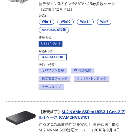
新デザイン3.5インチSATA×4Bay多段ケース！
（2018年12月 4日）
対応OS:
Win11
Win10
Win8.1
Win7
MacOS10.9以降
接続方式:
USB3.1 Gen2
対応HDD:
3.5 SATA HDD
機能・特長:
冷却ファン搭載
PC電源連動
独立電源スイッチ
ケンジントンロック
ケースタイプ
【販売終了】
M.2 NVMe SSD to USB3.1 Gen.2 ア
ルミケース (CAM2NVU31C)
約-20℃の高放熱性能を実現！ 高速転送可能な
M.2 NVMe SSD対応ケース！（2018年9月 4日）