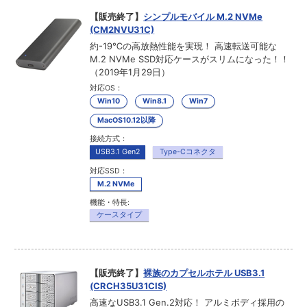
【販売終了】
シンプルモバイル M.2 NVMe
(CM2NVU31C)
約-19℃の高放熱性能を実現！ 高速転送可能な
M.2 NVMe SSD対応ケースがスリムになった！！
（2019年1月29日）
対応OS：
Win10
Win8.1
Win7
MacOS10.12以降
接続方式：
USB3.1 Gen2
Type-Cコネクタ
対応SSD：
M.2 NVMe
機能・特長:
ケースタイプ
【販売終了】
裸族のカプセルホテル USB3.1
(CRCH35U31CIS)
高速なUSB3.1 Gen.2対応！ アルミボディ採用の