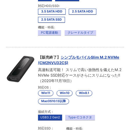
対応HDD/SSD:
3.5 SATA HDD
2.5 SATA HDD
2.5 SATA SSD
機能・特長:
PC電源連動
クレードルタイプ
【販売終了】
シンプルモバイルSlim M.2 NVMe
(CM2NVU32CS)
高速転送可能！ スリムで高い放熱性を備えたM.2
NVMe SSD対応ケースがさらにスリムになった‼
（2020年11月19日）
対応OS：
Win11
Win10
Win8.1
MacOS10.13以降
接続方式：
USB3.2 Gen2
Type-Cコネクタ
対応SSD：
機能・特長: