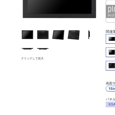
関連
クリックして拡大
画面サ
15i
パネル
XG