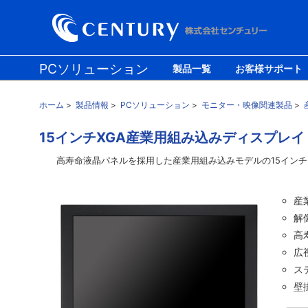
PCソリューション
製品一覧
お客様サポート
防災ソリューション
モバイル/ライフソリューション
ホーム
>
製品情報
>
PCソリューション
>
モニター・映像関連製品
>
15インチXGA産業用組み込みディスプレイ plus 
高寿命液晶パネルを採用した産業用組み込みモデルの15インチ pl
産
解像
高
広
ス
壁