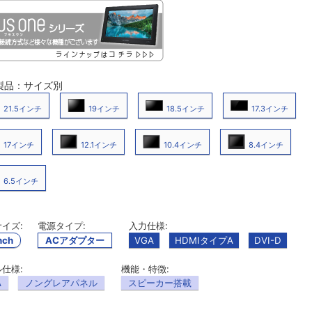
製品：サイズ別
21.5インチ
19インチ
18.5インチ
17.3インチ
17インチ
12.1インチ
10.4インチ
8.4インチ
6.5インチ
イズ:
電源タイプ:
入力仕様:
nch
ACアダプター
VGA
HDMIタイプA
DVI-D
仕様:
機能・特徴:
A
ノングレアパネル
スピーカー搭載