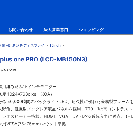
お問い合わせ
法人営業窓口
ショッピング
産業用組み込みディスプレイ
>
15inch
>
one PRO (LCD-MB150N3)
us one！
業用組み込み15インチモニター
度 1024×768pixel（XGA）
寿命 50,000時間のバックライトLED、耐久性に優れた金属製フレーム
視野角、低反射ノングレア液晶パネルを採用、700：1の高コントラスト
テレオスピーカー搭載。HDMI、VGA、DVI-Dの3系統入力に対応。 (HD
掛用VESA(75×75mm)マウント準拠