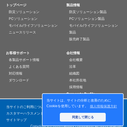
トップページ
製品情報
防災ソリューション
防災ソリューション製品
PCソリューション
PCソリューション製品
モバイル/ライフソリューション
モバイル/ライフソリューション
ニュースリリース
製品
販売終了製品
お客様サポート
会社情報
各製品サポート情報
会社概要
よくある質問
沿革
対応情報
組織図
ダウンロード
本社所在地
採用情報
Corporate Profile
当サイトは、サイトの分析と改善のために
Cookieを使用しています。
個人情報保護方針
当サイトのご利用について
個人情報保護方針
カスタマーハラスメントに対する基本方針
お問い合わせ
同意して閉じる
サイトマップ
Copyright (C) 2026 Century Corporation All rights reserved.