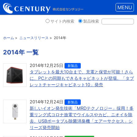
MENU
サイト内検索
製品検索
ホーム
>
ニュースリリース
>
2014年
2014年 一覧
2014年12月25日
新製品
タブレットを最大10台まで、充電と保管が可能！さら
に、PCとの同期もできるキャビネットが登場。「タブ
レットチャージキャビネット10」発売
2014年12月24日
新製品
新しいイオン発生技術「MRDテクノロジー」採用！多
重リング式コロナ放電でウイルスやカビ、ニオイを除
去。USBポータブル除菌消臭機「エアーサクセス」シ
リーズ発売開始