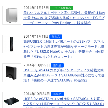
2014年11月13日
リテイル新製品
美しいフルアルミボディと高い拡張性。最新APU Kav
eri最上位のA10-7850Kを搭載したコンパクトPC『プ
ローヴ デザイン - Prov Design -』販売開始
2014年11月11日
新製品
高速USB3.0に対応した16ポートのUSBハブ！スマホ
やタブレットの急速充電が可能なチャージモードも搭
載した『USB3.0 Hub名人 十六段』発売開始 ※同時
発売『裸族のお立ち台スマート』
2014年10月29日
新製品
USB3.0とeSATAのダブルインターフェイス搭載の簡
単組み込みHDDケース！SATA6Gbps対応になって登
場！『裸族の一戸建てSATA6G』発売開始
2014年10月24日
新製品
USB3.0とeSATAのコンボ接続！SATA6Gにも対応し
た2.5インチHDDケース『シンプルBOX2.5 USB3.0+