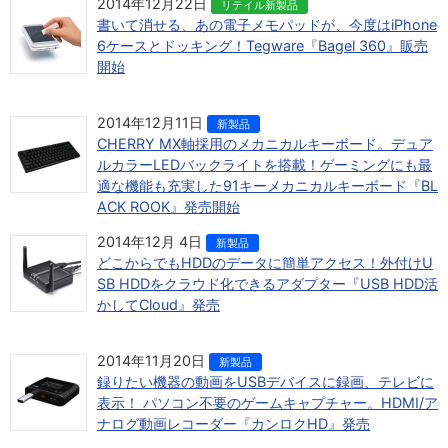
2014年12月22日
リテイル新製品
書いて消せる、あの電子メモパッドが、今度はiPhone
6ケースとドッキング！Tegware『Bagel 360』販売
開始
2014年12月11日
新製品
CHERRY MX軸採用のメカニカルキーボード。デュア
ルカラーLEDバックライトを搭載！ゲーミングにも最
適な機能も充実した91キーメカニカルキーボード『BL
ACK ROOK』発売開始
2014年12月 4日
新製品
どこからでもHDDのデータに簡単アクセス！外付けU
SB HDDをクラウド化できるアダプター『USB HDD活
かしてCloud』発売
2014年11月20日
新製品
録りたい機器の動画をUSBデバイスに録画、テレビに
表示！ パソコン不要のゲームキャプチャー。HDMI/ア
ナログ動画レコーダー『カンロクHD』発売