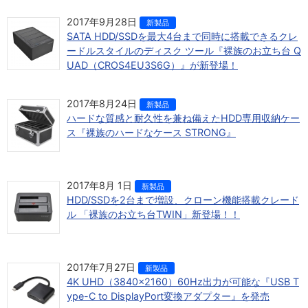
2017年9月28日
新製品
SATA HDD/SSDを最大4台まで同時に搭載できるクレ
ードルスタイルのディスク ツール『裸族のお立ち台 Q
UAD（CROS4EU3S6G）』が新登場！
2017年8月24日
新製品
ハードな質感と耐久性を兼ね備えたHDD専用収納ケー
ス『裸族のハードなケース STRONG』
2017年8月 1日
新製品
HDD/SSDを2台まで増設、クローン機能搭載クレード
ル 「裸族のお立ち台TWIN」新登場！！
2017年7月27日
新製品
4K UHD（3840×2160）60Hz出力が可能な『USB T
ype-C to DisplayPort変換アダプター』を発売