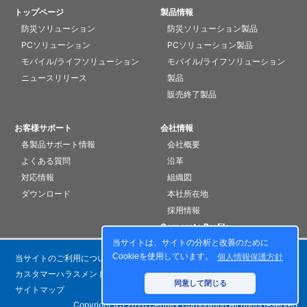
トップページ
製品情報
防災ソリューション
防災ソリューション製品
PCソリューション
PCソリューション製品
モバイル/ライフソリューション
モバイル/ライフソリューション
ニュースリリース
製品
販売終了製品
お客様サポート
会社情報
各製品サポート情報
会社概要
よくある質問
沿革
対応情報
組織図
ダウンロード
本社所在地
採用情報
Corporate Profile
当サイトは、サイトの分析と改善のために
Cookieを使用しています。
個人情報保護方針
当サイトのご利用について
個人情報保護方針
カスタマーハラスメントに対する基本方針
お問い合わせ
同意して閉じる
サイトマップ
Copyright (C) 2026 Century Corporation All rights reserved.