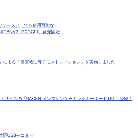
続で外付けケースとしても使用可能な
CRCBNV2U20GCP)」発売開始
 I」による『災害救助等デモストレーション』を実施しました
サイズの「RACEN メンブレンゲーミングキーボードTKL」登場！
対応USBモニター