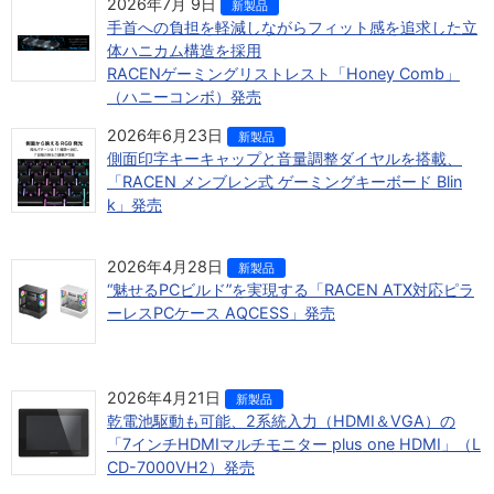
2026年7月 9日
新製品
手首への負担を軽減しながらフィット感を追求した立
体ハニカム構造を採用
RACENゲーミングリストレスト「Honey Comb」
（ハニーコンボ）発売
2026年6月23日
新製品
側面印字キーキャップと音量調整ダイヤルを搭載、
「RACEN メンブレン式 ゲーミングキーボード Blin
k」発売
2026年4月28日
新製品
“魅せるPCビルド”を実現する「RACEN ATX対応ピラ
ーレスPCケース AQCESS」発売
2026年4月21日
新製品
乾電池駆動も可能、2系統入力（HDMI＆VGA）の
「7インチHDMIマルチモニター plus one HDMI」（L
CD-7000VH2）発売