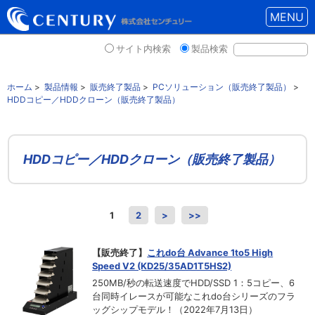
MENU
サイト内検索
製品検索
ホーム
>
製品情報
>
販売終了製品
>
PCソリューション（販売終了製品）
>
HDDコピー／HDDクローン（販売終了製品）
HDDコピー／HDDクローン（販売終了製品）
1
2
>
>>
【販売終了】
これdo台 Advance 1to5 High
Speed V2 (KD25/35AD1T5HS2)
250MB/秒の転送速度でHDD/SSD 1：5コピー、6
台同時イレースが可能なこれdo台シリーズのフラ
ッグシップモデル！（2022年7月13日）