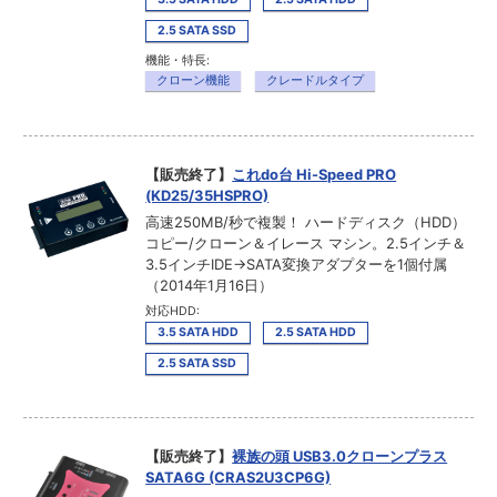
2.5 SATA SSD
機能・特長:
クローン機能
クレードルタイプ
【販売終了】
これdo台 Hi-Speed PRO
(KD25/35HSPRO)
高速250MB/秒で複製！ ハードディスク（HDD）
コピー/クローン＆イレース マシン。2.5インチ＆
3.5インチIDE→SATA変換アダプターを1個付属
（2014年1月16日）
対応HDD:
3.5 SATA HDD
2.5 SATA HDD
2.5 SATA SSD
【販売終了】
裸族の頭 USB3.0クローンプラス
SATA6G (CRAS2U3CP6G)