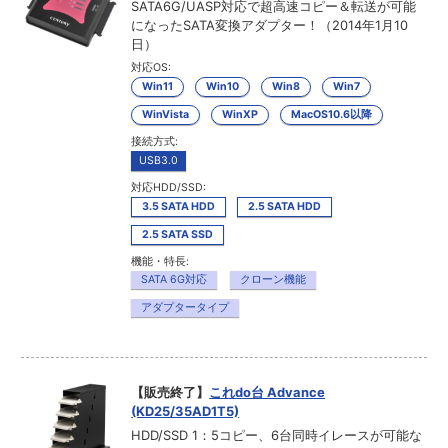
SATA6G/UASP対応で超高速コピー＆転送が可能
になったSATA変換アダプター！（2014年1月10
日）
対応OS:
Win11
Win10
Win8
Win7
WinVista
WinXP
MacOS10.6以降
接続方式:
USB3.0
対応HDD/SSD:
3.5 SATA HDD
2.5 SATA HDD
2.5 SATA SSD
機能・特長:
SATA 6G対応
クローン機能
アダプタータイプ
【販売終了】
これdo台 Advance
(KD25/35AD1T5)
HDD/SSD 1：5コピー、6台同時イレースが可能な