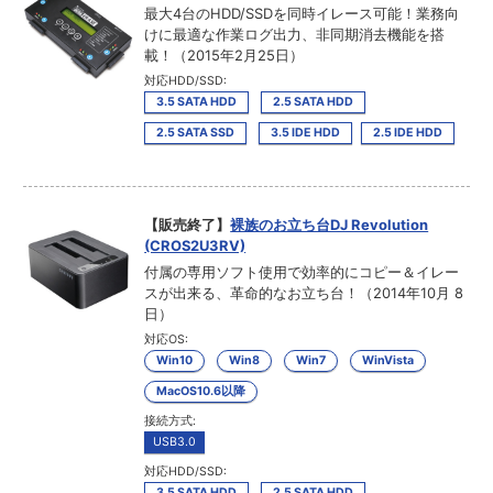
最大4台のHDD/SSDを同時イレース可能！業務向
けに最適な作業ログ出力、非同期消去機能を搭
載！（2015年2月25日）
対応HDD/SSD:
3.5 SATA HDD
2.5 SATA HDD
2.5 SATA SSD
3.5 IDE HDD
2.5 IDE HDD
【販売終了】
裸族のお立ち台DJ Revolution
(CROS2U3RV)
付属の専用ソフト使用で効率的にコピー＆イレー
スが出来る、革命的なお立ち台！（2014年10月 8
日）
対応OS:
Win10
Win8
Win7
WinVista
MacOS10.6以降
接続方式:
USB3.0
対応HDD/SSD:
3.5 SATA HDD
2.5 SATA HDD