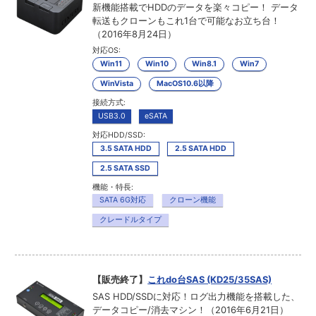
新機能搭載でHDDのデータを楽々コピー！ データ
転送もクローンもこれ1台で可能なお立ち台！
（2016年8月24日）
対応OS:
Win11
Win10
Win8.1
Win7
WinVista
MacOS10.6以降
接続方式:
USB3.0
eSATA
対応HDD/SSD:
3.5 SATA HDD
2.5 SATA HDD
2.5 SATA SSD
機能・特長:
SATA 6G対応
クローン機能
クレードルタイプ
【販売終了】
これdo台SAS (KD25/35SAS)
SAS HDD/SSDに対応！ログ出力機能を搭載した、
データコピー/消去マシン！（2016年6月21日）