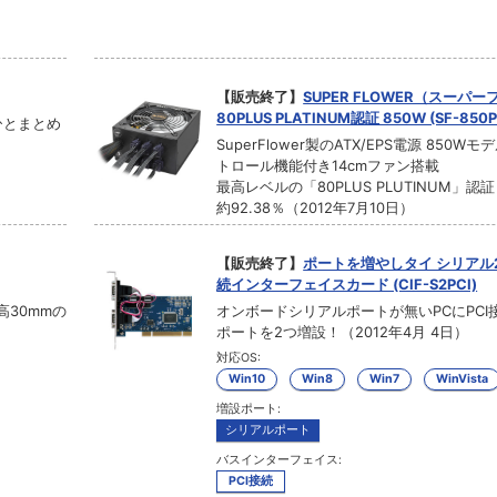
【販売終了】
SUPER FLOWER（スーパ
80PLUS PLATINUM認証 850W (SF-850P
ひとまとめ
SuperFlower製のATX/EPS電源 850W
トロール機能付き14cmファン搭載
最高レベルの「80PLUS PLUTINUM」認
約92.38％（2012年7月10日）
【販売終了】
ポートを増やしタイ シリアル2
続インターフェイスカード (CIF-S2PCI)
30mmの
オンボードシリアルポートが無いPCにPCI
ポートを2つ増設！（2012年4月 4日）
対応OS:
Win10
Win8
Win7
WinVista
増設ポート:
シリアルポート
バスインターフェイス:
PCI接続