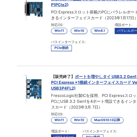
P1PCIe2)
PCI Expressスロット搭載のPCにパラレルポ
きるインターフェイスカード（2023年1月17日
対応OS:
増設ポート:
Win11
Win10
Win8.1
パラレルポ
バスインターフェイス:
PCIe接続
【販売終了】
ポートを増やしタイ USB3.2 Gen1
PCI Express ×1接続インターフェイスカード Ver.
USB3P4FL2)
FrescoLogic社製ICを採用、PCI Expressス
PCにUSB 3.2 Gen1を4ポート増設できるイン
スカード（2023年3月 7日）
対応OS:
Win11
Win10
MacOS10.13以降
増設ポート:
バスインターフェイス: