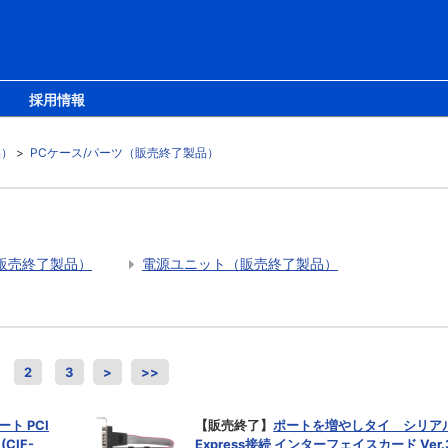
採用情報
品）
>
PCケース/パーツ（販売終了製品）
販売終了製品）
電源ユニット（販売終了製品）
2
3
>
>>
ト PCI
【販売終了】
ポートを増やしタイ シリアル2
CIF-
Express接続 インターフェイスカード Ver.3 