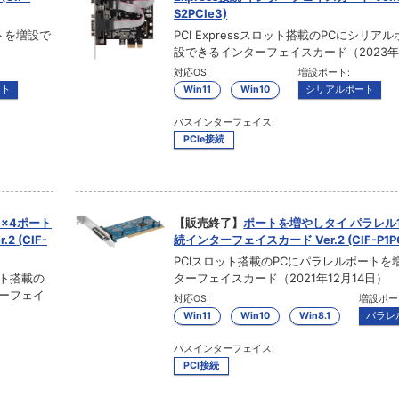
S2PCIe3)
ートを増設で
PCI Expressスロット搭載のPCにシリア
）
設できるインターフェイスカード（2023年
対応OS:
増設ポート:
ート
Win11
Win10
シリアルポート
バスインターフェイス:
PCIe接続
 ×4ポート
【販売終了】
ポートを増やしタイ パラレル1
2 (CIF-
続インターフェイスカード Ver.2 (CIF-P1PC
PCIスロット搭載のPCにパラレルポートを
ロット搭載の
ターフェイスカード（2021年12月14日）
ターフェイ
対応OS:
増設ポー
Win11
Win10
Win8.1
パラレ
バスインターフェイス:
PCI接続