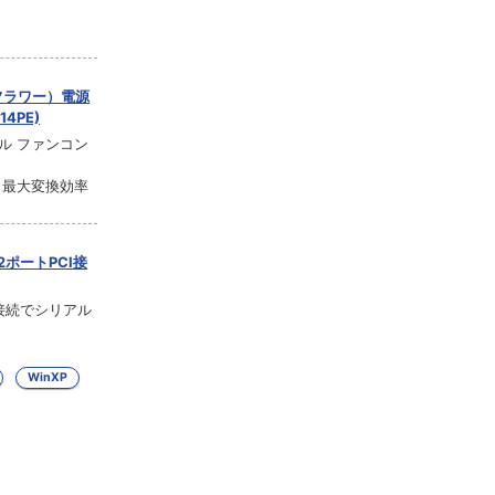
ーフラワー）電源
14PE)
モデル ファンコン
証 最大変換効率
ポートPCI接
接続でシリアル
WinXP