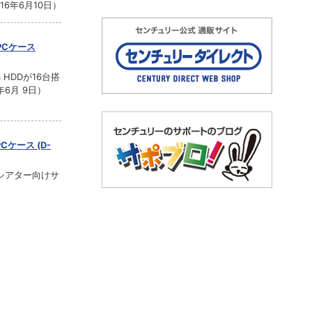
16年6月10日）
トPCケース
S HDDが16台搭
年6月 9日）
Cケース (D-
シアター向けサ