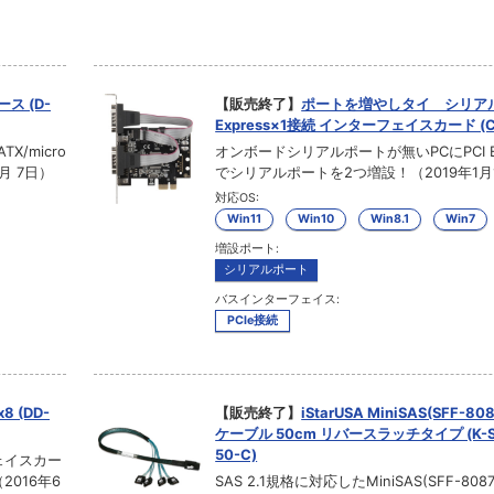
ス (D-
【販売終了】
ポートを増やしタイ シリアル
Express×1接続 インターフェイスカード (CIF
/micro
オンボードシリアルポートが無いPCにPCI Ex
月 7日）
でシリアルポートを2つ増設！（2019年1月
対応OS:
Win11
Win10
Win8.1
Win7
増設ポート:
シリアルポート
バスインターフェイス:
PCIe接続
8 (DD-
【販売終了】
iStarUSA MiniSAS(SFF-808
ケーブル 50cm リバースラッチタイプ (K-SF
50-C)
ェイスカー
2016年6
SAS 2.1規格に対応したMiniSAS(SFF-8087) 