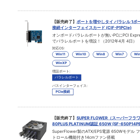
【販売終了】
ポートを増やしタイ パラレル 1ポート
接続インターフェイスカード (CIF-P1PCIe)
オンボードパラレルポートが無いPCにPCI Expre
でパラレルポートを増設！（2012年4月 4日）
対応OS:
Win11
Win10
Win8
Win7
Win
WinXP
増設ポート:
パラレルポート
バスインターフェイス:
PCIe接続
【販売終了】
SUPER FLOWER（スーパーフラ
80PLUS PLATINUM認証 650W (SF-650P14PE
SuperFlower製のATX/EPS電源 650Wモデル
トロール機能付き14cmファン搭載