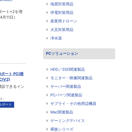
地震対策用品
ルポート×2を増
停電対策用品
4月11日）
産業用ドローン
火災対策用品
浄水器
PCソリューション
HDD／SSD関連製品
ポート PCI接
モニター・映像関連製品
IV2)
増設できるイン
サーバー関連製品
PCパーツ関連製品
ト:
サプライ・その他周辺機器
ルポート
Mac関連製品
ゲーミングデバイス
裸族シリーズ