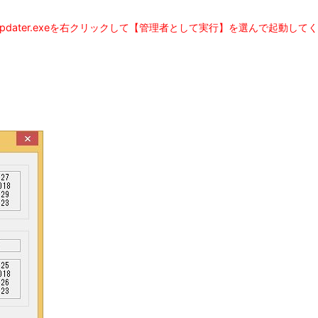
wUpdater.exeを右クリックして【管理者として実行】を選んで起動して