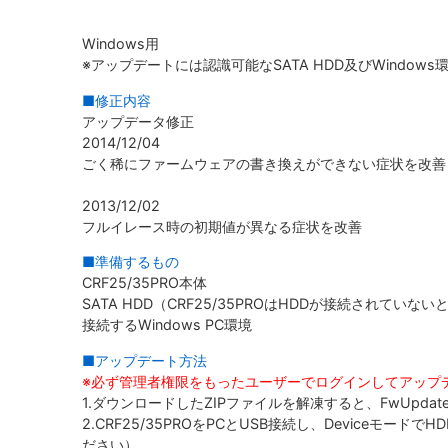
Windows用
※アップデートには認識可能なSATA HDD及びWindow
■修正内容
アップデータ修正
2014/12/04
ごく稀にファームウェアの書き換えができない症状を改善
2013/12/02
フルイレース時の初期値が異なる症状を改善
■準備するもの
CRF25/35PRO本体
SATA HDD（CRF25/35PROはHDDが接続されていな
接続するWindows PC環境
■アップデート方法
※必ず管理者権限をもったユーザーでログインしてアップ
1.ダウンロードしたZIPファイルを解凍すると、FwUpdate
2.CRF25/35PROをPCとUSB接続し、Device
ださい）