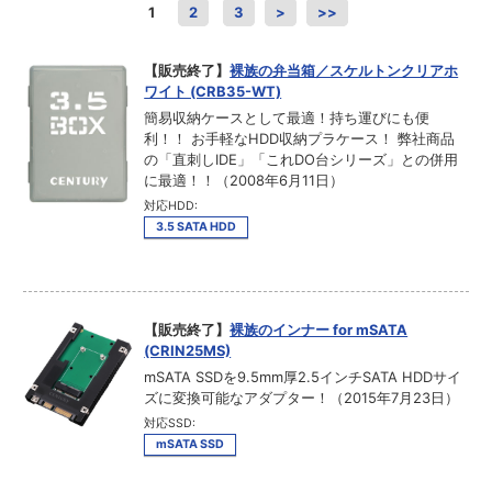
1
2
3
>
>>
【販売終了】
裸族の弁当箱／スケルトンクリアホ
ワイト (CRB35-WT)
簡易収納ケースとして最適！持ち運びにも便
利！！ お手軽なHDD収納プラケース！ 弊社商品
の「直刺しIDE」「これDO台シリーズ」との併用
に最適！！（2008年6月11日）
対応HDD:
3.5 SATA HDD
【販売終了】
裸族のインナー for mSATA
(CRIN25MS)
mSATA SSDを9.5mm厚2.5インチSATA HDDサイ
ズに変換可能なアダプター！（2015年7月23日）
対応SSD:
mSATA SSD