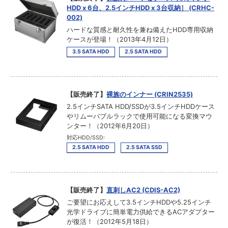
HDD x 6台、2.5インチHDD x 3台収納］ (CRHC-
002)
ハードな質感と耐久性を兼ね備えたHDD専用収納
ケースが登場！（2013年4月12日）
3.5 SATA HDD
2.5 SATA HDD
【販売終了】
裸族のインナー (CRIN2535)
2.5インチSATA HDD/SSDが3.5インチHDDケース
やリムーバブルラックで使用可能になる変換マウ
ンター！（2012年6月20日）
対応HDD/SSD:
2.5 SATA HDD
2.5 SATA SSD
【販売終了】
直刺しAC2 (CDIS-AC2)
ご要望にお応えして3.5インチHDDや5.25インチ
光学ドライブに簡単電力供給できるACアダプター
が復活！（2012年5月18日）