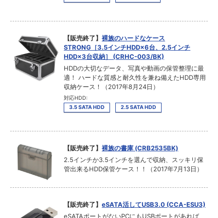
【販売終了】
裸族のハードなケース
STRONG［3.5インチHDD×6台、2.5インチ
HDD×3台収納］ (CRHC-003/BK)
HDDの大切なデータ、写真や動画の保管整理に最
適！ ハードな質感と耐久性を兼ね備えたHDD専用
収納ケース！（2017年8月24日）
対応HDD:
3.5 SATA HDD
2.5 SATA HDD
【販売終了】
裸族の書庫 (CRB2535BK)
2.5インチか3.5インチを選んで収納、スッキリ保
管出来るHDD保管ケース！！（2017年7月13日）
【販売終了】
eSATA活してUSB3.0 (CCA-ESU3)
eSATAポートがないPCにもUSBポートがあれば