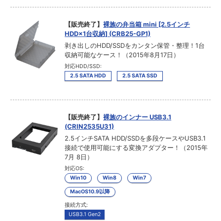
【販売終了】
裸族の弁当箱 mini [2.5インチ
HDD×1台収納] (CRB25-GP1)
剥き出しのHDD/SSDをカンタン保管・整理！1台
収納可能なケース！（2015年8月17日）
対応HDD/SSD:
2.5 SATA HDD
2.5 SATA SSD
【販売終了】
裸族のインナー USB3.1
(CRIN2535U31)
2.5インチSATA HDD/SSDを多段ケースやUSB3.1
接続で使用可能にする変換アダプター！（2015年
7月 8日）
対応OS:
Win10
Win8
Win7
MacOS10.9以降
接続方式:
USB3.1 Gen2