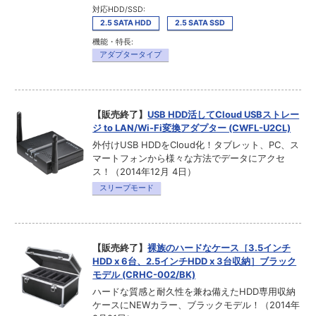
対応HDD/SSD:
2.5 SATA HDD
2.5 SATA SSD
機能・特長:
アダプタータイプ
【販売終了】
USB HDD活してCloud USBストレー
ジ to LAN/Wi-Fi変換アダプター (CWFL-U2CL)
外付けUSB HDDをCloud化！タブレット、PC、ス
マートフォンから様々な方法でデータにアクセ
ス！（2014年12月 4日）
スリープモード
【販売終了】
裸族のハードなケース［3.5インチ
HDD x 6台、2.5インチHDD x 3台収納］ブラック
モデル (CRHC-002/BK)
ハードな質感と耐久性を兼ね備えたHDD専用収納
ケースにNEWカラー、ブラックモデル！（2014年