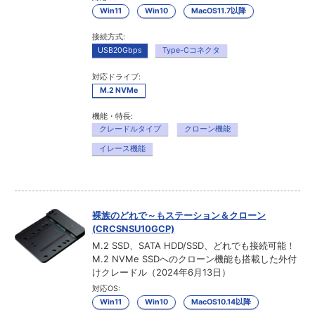
Win11
Win10
MacOS11.7以降
接続方式:
USB20Gbps
Type-Cコネクタ
対応ドライブ:
M.2 NVMe
機能・特長:
クレードルタイプ
クローン機能
イレース機能
裸族のどれで～もステーション＆クローン
(CRCSNSU10GCP)
M.2 SSD、SATA HDD/SSD、どれでも接続可能！
M.2 NVMe SSDへのクローン機能も搭載した外付
けクレードル（2024年6月13日）
対応OS:
Win11
Win10
MacOS10.14以降