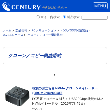
MENU
サイト内検索
製品検索
ホーム
>
製品情報
>
PCソリューション
>
HDD／SSD関連製品
>
M.2 SSDケース
>
クローン／コピー機能搭載
クローン／コピー機能搭載
1
裸族のお立ち台 NVMe クローン＆イレーサー
(CROM2NU20GCE)
PC不要でコピー＆消去！ USB20Gbps接続のM.2
NVMeクレードル（2025年7月15日）
対応OS: