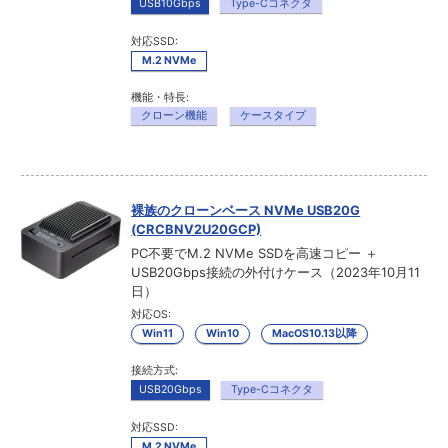
USB10Gbps
Type-Cコネクタ
対応SSD:
M.2 NVMe
機能・特長:
クローン機能
ケースタイプ
裸族のクローンベース NVMe USB20G
(CRCBNV2U20GCP)
PC不要でM.2 NVMe SSDを高速コピー ＋
USB20Gbps接続の外付けケース（2023年10月11
日）
対応OS:
Win11
Win10
MacOS10.13以降
接続方式:
USB20Gbps
Type-Cコネクタ
対応SSD:
M.2 NVMe