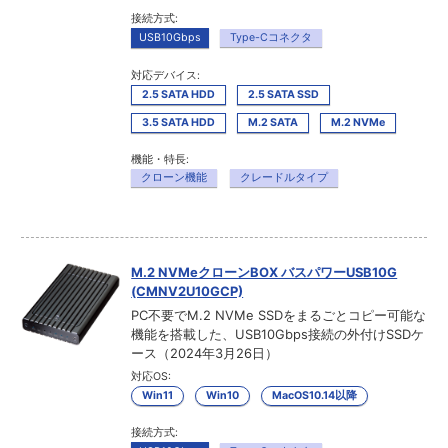
接続方式:
USB10Gbps
Type-Cコネクタ
対応デバイス:
2.5 SATA HDD
2.5 SATA SSD
3.5 SATA HDD
M.2 SATA
M.2 NVMe
機能・特長:
クローン機能
クレードルタイプ
M.2 NVMeクローンBOX バスパワーUSB10G
(CMNV2U10GCP)
PC不要でM.2 NVMe SSDをまるごとコピー可能な
機能を搭載した、USB10Gbps接続の外付けSSDケ
ース（2024年3月26日）
対応OS:
Win11
Win10
MacOS10.14以降
接続方式: