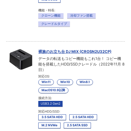
機能・特長:
クローン機能
冷却ファン搭載
クレードルタイプ
裸族のお立ち台 DJ MIX (CROSN2U32CP)
データの転送もコピー機能もこれ1台！ コピー機
能を搭載したHDD/SSDクレードル（2022年11月 8
日）
対応OS:
Win11
Win10
Win8.1
MacOS10.9以降
接続方法:
USB3.2 Gen2
対応HDD/SSD:
3.5 SATA HDD
2.5 SATA HDD
M.2 NVMe
2.5 SATA SSD