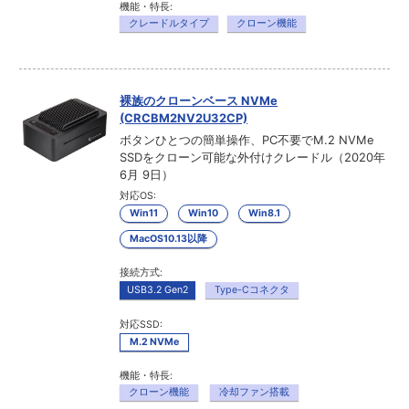
機能・特長:
クレードルタイプ
クローン機能
裸族のクローンベース NVMe
(CRCBM2NV2U32CP)
ボタンひとつの簡単操作、PC不要でM.2 NVMe
SSDをクローン可能な外付けクレードル（2020年
6月 9日）
対応OS:
Win11
Win10
Win8.1
MacOS10.13以降
接続方式:
USB3.2 Gen2
Type-Cコネクタ
対応SSD:
M.2 NVMe
機能・特長:
クローン機能
冷却ファン搭載