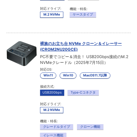
対応ドライブ:
機能・特長:
M.2 NVMe
ケースタイプ
裸族のお立ち台 NVMe クローン＆イレーサー
(CROM2NU20GCE)
PC不要でコピー＆消去！ USB20Gbps接続のM.2
NVMeクレードル（2025年7月15日）
対応OS:
Win11
Win10
MacOS11.7以降
接続方式:
USB20Gbps
Type-Cコネクタ
対応ドライブ:
M.2 NVMe
機能・特長:
クレードルタイプ
クローン機能
イレース機能