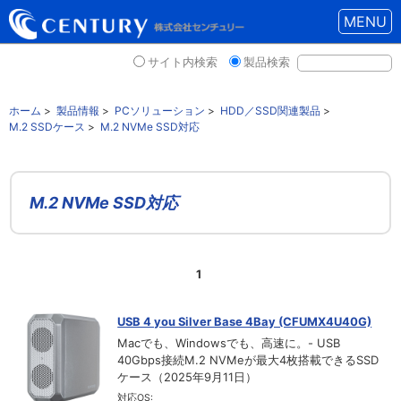
MENU
サイト内検索
製品検索
ホーム
>
製品情報
>
PCソリューション
>
HDD／SSD関連製品
>
M.2 SSDケース
>
M.2 NVMe SSD対応
M.2 NVMe SSD対応
1
USB 4 you Silver Base 4Bay (CFUMX4U40G)
Macでも、Windowsでも、高速に。- USB
40Gbps接続M.2 NVMeが最大4枚搭載できるSSD
ケース（2025年9月11日）
対応OS: