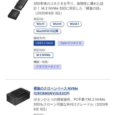
SSD本体のコネクタを守り、放熱性に優れた設
計！ M.2 NVMe SSDに対応した『裸族の頭』
（2020年9月 3日）
対応OS:
Win11
Win10
Win8.1
MacOS10.13以降
接続方式:
USB3.2 Gen2
Type-Cコネクタ
対応SSD:
M.2 NVMe
機能・特長:
アダプタータイプ
裸族のクローンベース NVMe
(CRCBM2NV2U32CP)
ボタンひとつの簡単操作、PC不要でM.2 NVMe
SSDをクローン可能な外付けクレードル（2020年
6月 9日）