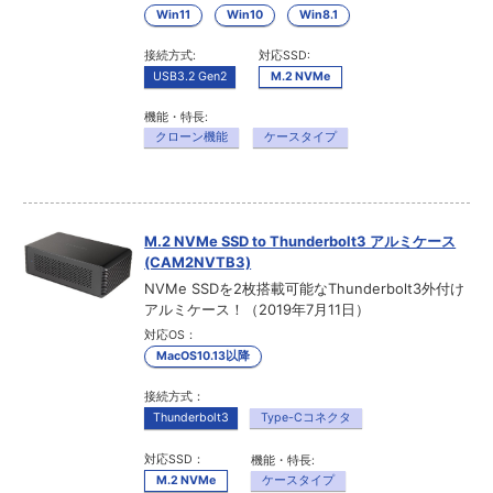
Win11
Win10
Win8.1
接続方式:
対応SSD:
USB3.2 Gen2
M.2 NVMe
機能・特長:
クローン機能
ケースタイプ
M.2 NVMe SSD to Thunderbolt3 アルミケース
(CAM2NVTB3)
NVMe SSDを2枚搭載可能なThunderbolt3外付け
アルミケース！（2019年7月11日）
対応OS：
MacOS10.13以降
接続方式：
Thunderbolt3
Type-Cコネクタ
対応SSD：
機能・特長:
M.2 NVMe
ケースタイプ