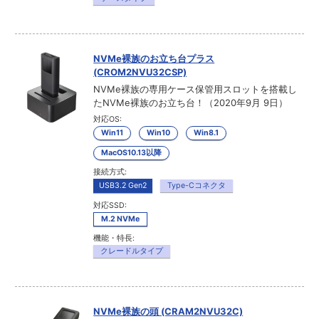
NVMe裸族のお立ち台プラス
(CROM2NVU32CSP)
NVMe裸族の専用ケース保管用スロットを搭載し
たNVMe裸族のお立ち台！（2020年9月 9日）
対応OS:
Win11
Win10
Win8.1
MacOS10.13以降
接続方式:
USB3.2 Gen2
Type-Cコネクタ
対応SSD:
M.2 NVMe
機能・特長:
クレードルタイプ
NVMe裸族の頭 (CRAM2NVU32C)