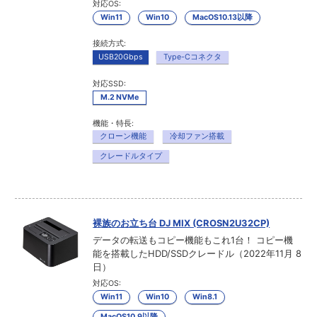
対応OS:
Win11
Win10
MacOS10.13以降
接続方式:
USB20Gbps
Type-Cコネクタ
対応SSD:
M.2 NVMe
機能・特長:
クローン機能
冷却ファン搭載
クレードルタイプ
裸族のお立ち台 DJ MIX (CROSN2U32CP)
データの転送もコピー機能もこれ1台！ コピー機
能を搭載したHDD/SSDクレードル（2022年11月 8
日）
対応OS:
Win11
Win10
Win8.1
MacOS10.9以降