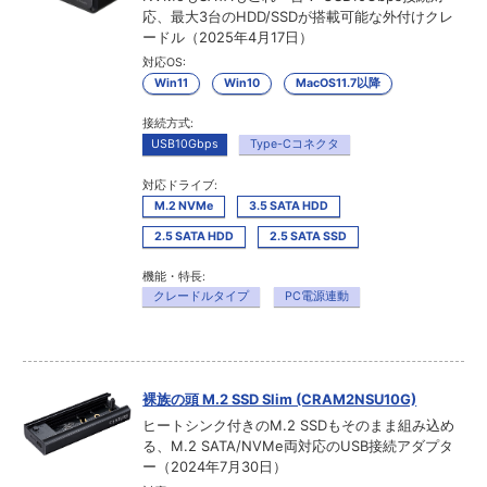
応、最大3台のHDD/SSDが搭載可能な外付けクレ
ードル（2025年4月17日）
対応OS:
Win11
Win10
MacOS11.7以降
接続方式:
USB10Gbps
Type-Cコネクタ
対応ドライブ:
M.2 NVMe
3.5 SATA HDD
2.5 SATA HDD
2.5 SATA SSD
機能・特長:
クレードルタイプ
PC電源連動
裸族の頭 M.2 SSD Slim (CRAM2NSU10G)
ヒートシンク付きのM.2 SSDもそのまま組み込め
る、M.2 SATA/NVMe両対応のUSB接続アダプタ
ー（2024年7月30日）