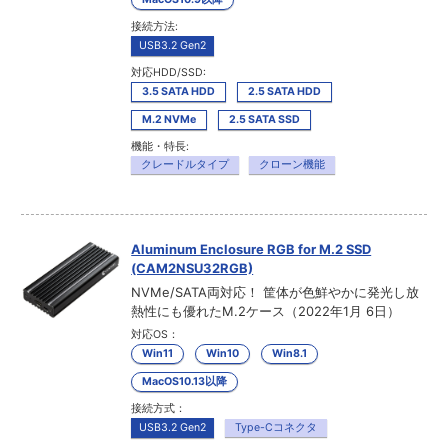
接続方法:
USB3.2 Gen2
対応HDD/SSD:
3.5 SATA HDD
2.5 SATA HDD
M.2 NVMe
2.5 SATA SSD
機能・特長:
クレードルタイプ
クローン機能
Aluminum Enclosure RGB for M.2 SSD
(CAM2NSU32RGB)
NVMe/SATA両対応！ 筐体が色鮮やかに発光し放
熱性にも優れたM.2ケース（2022年1月 6日）
対応OS：
Win11
Win10
Win8.1
MacOS10.13以降
接続方式：
USB3.2 Gen2
Type-Cコネクタ