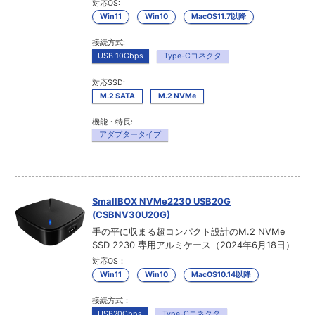
対応OS:
Win11
Win10
MacOS11.7以降
接続方式:
USB 10Gbps
Type-Cコネクタ
対応SSD:
M.2 SATA
M.2 NVMe
機能・特長:
アダプタータイプ
SmallBOX NVMe2230 USB20G
(CSBNV30U20G)
手の平に収まる超コンパクト設計のM.2 NVMe
SSD 2230 専用アルミケース（2024年6月18日）
対応OS：
Win11
Win10
MacOS10.14以降
接続方式：
USB20Gbps
Type-Cコネクタ