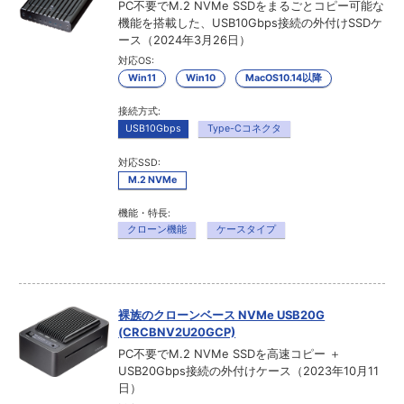
PC不要でM.2 NVMe SSDをまるごとコピー可能な
機能を搭載した、USB10Gbps接続の外付けSSDケ
ース（2024年3月26日）
対応OS:
Win11
Win10
MacOS10.14以降
接続方式:
USB10Gbps
Type-Cコネクタ
対応SSD:
M.2 NVMe
機能・特長:
クローン機能
ケースタイプ
裸族のクローンベース NVMe USB20G
(CRCBNV2U20GCP)
PC不要でM.2 NVMe SSDを高速コピー ＋
USB20Gbps接続の外付けケース（2023年10月11
日）