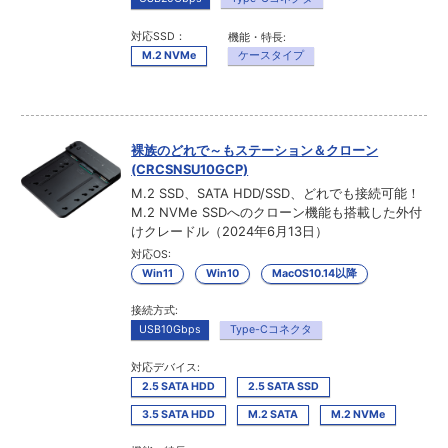
対応SSD：
機能・特長:
M.2 NVMe
ケースタイプ
裸族のどれで～もステーション＆クローン
(CRCSNSU10GCP)
M.2 SSD、SATA HDD/SSD、どれでも接続可能！
M.2 NVMe SSDへのクローン機能も搭載した外付
けクレードル（2024年6月13日）
対応OS:
Win11
Win10
MacOS10.14以降
接続方式:
USB10Gbps
Type-Cコネクタ
対応デバイス:
2.5 SATA HDD
2.5 SATA SSD
3.5 SATA HDD
M.2 SATA
M.2 NVMe