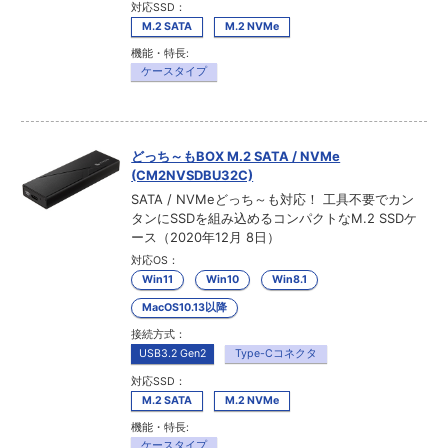
対応SSD：
M.2 SATA
M.2 NVMe
機能・特長:
ケースタイプ
どっち～もBOX M.2 SATA / NVMe
(CM2NVSDBU32C)
SATA / NVMeどっち～も対応！ 工具不要でカン
タンにSSDを組み込めるコンパクトなM.2 SSDケ
ース（2020年12月 8日）
対応OS：
Win11
Win10
Win8.1
MacOS10.13以降
接続方式：
USB3.2 Gen2
Type-Cコネクタ
対応SSD：
M.2 SATA
M.2 NVMe
機能・特長:
ケースタイプ