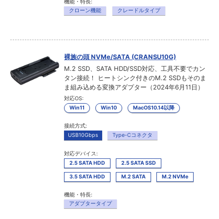
機能・特長:
クローン機能
クレードルタイプ
裸族の頭 NVMe/SATA (CRANSU10G)
M.2 SSD、SATA HDD/SSD対応、工具不要でカン
タン接続！ ヒートシンク付きのM.2 SSDもそのま
ま組み込める変換アダプター（2024年6月11日）
対応OS:
Win11
Win10
MacOS10.14以降
接続方式:
USB10Gbps
Type-Cコネクタ
対応デバイス:
2.5 SATA HDD
2.5 SATA SSD
3.5 SATA HDD
M.2 SATA
M.2 NVMe
機能・特長:
アダプタータイプ