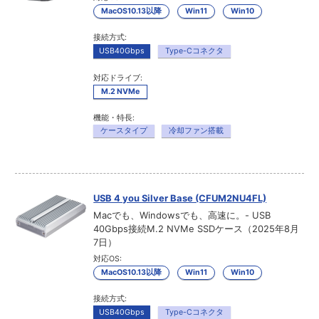
MacOS10.13以降
Win11
Win10
接続方式:
USB40Gbps
Type-Cコネクタ
対応ドライブ:
M.2 NVMe
機能・特長:
ケースタイプ
冷却ファン搭載
USB 4 you Silver Base (CFUM2NU4FL)
Macでも、Windowsでも、高速に。- USB
40Gbps接続M.2 NVMe SSDケース（2025年8月
7日）
対応OS:
MacOS10.13以降
Win11
Win10
接続方式:
USB40Gbps
Type-Cコネクタ