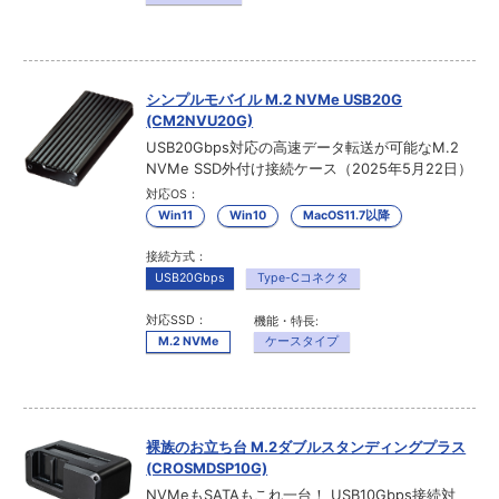
シンプルモバイル M.2 NVMe USB20G
(CM2NVU20G)
USB20Gbps対応の高速データ転送が可能なM.2
NVMe SSD外付け接続ケース（2025年5月22日）
対応OS：
Win11
Win10
MacOS11.7以降
接続方式：
USB20Gbps
Type-Cコネクタ
対応SSD：
機能・特長:
M.2 NVMe
ケースタイプ
裸族のお立ち台 M.2ダブルスタンディングプラス
(CROSMDSP10G)
NVMeもSATAもこれ一台！ USB10Gbps接続対