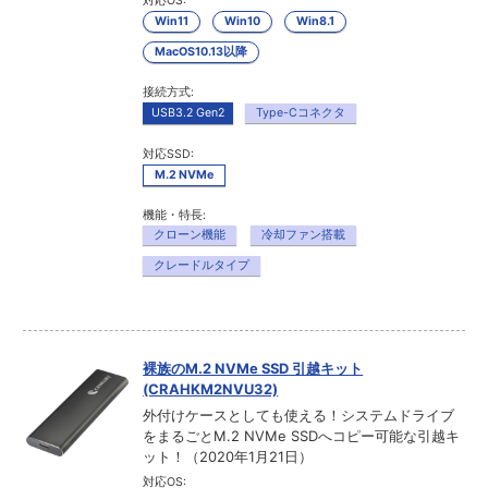
対応OS:
Win11
Win10
Win8.1
MacOS10.13以降
接続方式:
USB3.2 Gen2
Type-Cコネクタ
対応SSD:
M.2 NVMe
機能・特長:
クローン機能
冷却ファン搭載
クレードルタイプ
裸族のM.2 NVMe SSD 引越キット
(CRAHKM2NVU32)
外付けケースとしても使える！システムドライブ
をまるごとM.2 NVMe SSDへコピー可能な引越キ
ット！（2020年1月21日）
対応OS: