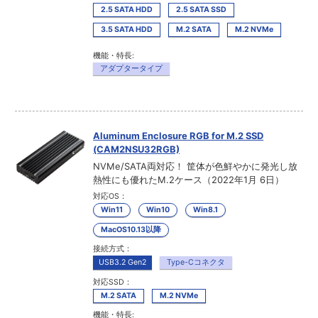
2.5 SATA HDD
2.5 SATA SSD
3.5 SATA HDD
M.2 SATA
M.2 NVMe
機能・特長:
アダプタータイプ
Aluminum Enclosure RGB for M.2 SSD
(CAM2NSU32RGB)
NVMe/SATA両対応！ 筐体が色鮮やかに発光し放
熱性にも優れたM.2ケース（2022年1月 6日）
対応OS：
Win11
Win10
Win8.1
MacOS10.13以降
接続方式：
USB3.2 Gen2
Type-Cコネクタ
対応SSD：
M.2 SATA
M.2 NVMe
機能・特長: