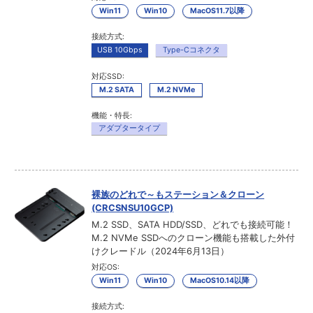
Win11
Win10
MacOS11.7以降
接続方式:
USB 10Gbps
Type-Cコネクタ
対応SSD:
M.2 SATA
M.2 NVMe
機能・特長:
アダプタータイプ
裸族のどれで～もステーション＆クローン
(CRCSNSU10GCP)
M.2 SSD、SATA HDD/SSD、どれでも接続可能！
M.2 NVMe SSDへのクローン機能も搭載した外付
けクレードル（2024年6月13日）
対応OS:
Win11
Win10
MacOS10.14以降
接続方式: