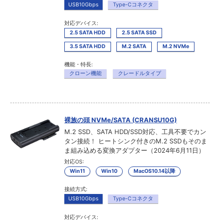
USB10Gbps
Type-Cコネクタ
対応デバイス:
2.5 SATA HDD
2.5 SATA SSD
3.5 SATA HDD
M.2 SATA
M.2 NVMe
機能・特長:
クローン機能
クレードルタイプ
裸族の頭 NVMe/SATA (CRANSU10G)
M.2 SSD、SATA HDD/SSD対応、工具不要でカン
タン接続！ ヒートシンク付きのM.2 SSDもそのま
ま組み込める変換アダプター（2024年6月11日）
対応OS:
Win11
Win10
MacOS10.14以降
接続方式:
USB10Gbps
Type-Cコネクタ
対応デバイス: