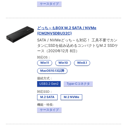
ケースタイプ
どっち～もBOX M.2 SATA / NVMe
(CM2NVSDBU32C)
SATA / NVMeどっち～も対応！ 工具不要でカン
タンにSSDを組み込めるコンパクトなM.2 SSDケ
ース（2020年12月 8日）
対応OS：
Win11
Win10
Win8.1
MacOS10.13以降
接続方式：
USB3.2 Gen2
Type-Cコネクタ
対応SSD：
M.2 SATA
M.2 NVMe
機能・特長:
ケースタイプ