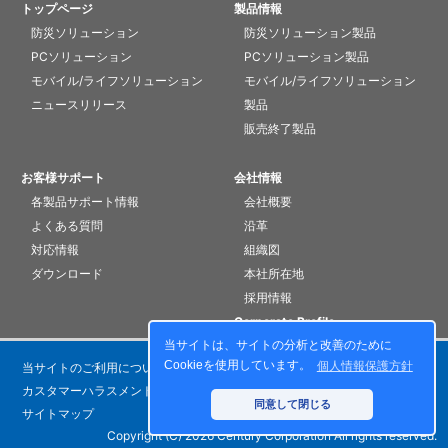
トップページ
製品情報
防災ソリューション
防災ソリューション製品
PCソリューション
PCソリューション製品
モバイル/ライフソリューション
モバイル/ライフソリューション
ニュースリリース
製品
販売終了製品
お客様サポート
会社情報
各製品サポート情報
会社概要
よくある質問
沿革
対応情報
組織図
ダウンロード
本社所在地
採用情報
Corporate Profile
当サイトは、サイトの分析と改善のために
Cookieを使用しています。
個人情報保護方針
当サイトのご利用について
個人情報保護方針
カスタマーハラスメントに対する基本方針
お問い合わせ
同意して閉じる
サイトマップ
Copyright (C) 2026 Century Corporation All rights reserved.