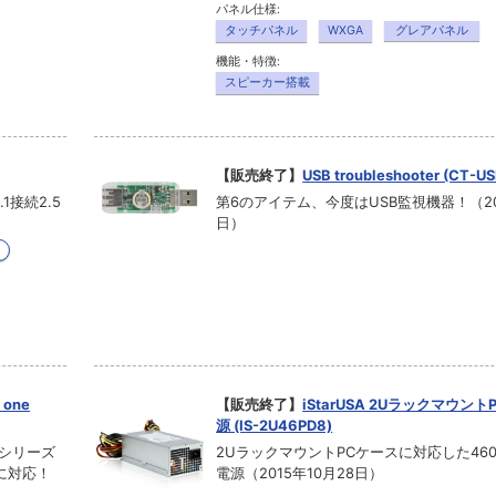
パネル仕様:
タッチパネル
WXGA
グレアパネル
機能・特徴:
スピーカー搭載
【販売終了】
USB troubleshooter (CT-U
接続2.5
第6のアイテム、今度はUSB監視機器！（201
日）
one
【販売終了】
iStarUSA 2Uラックマウン
源 (IS-2U46PD8)
eシリーズ
2UラックマウントPCケースに対応した460W
に対応！
電源（2015年10月28日）