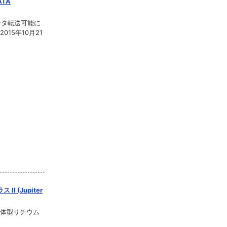
ATA
ータ転送可能に
015年10月21
 (Jupiter
ル一体型リチウム