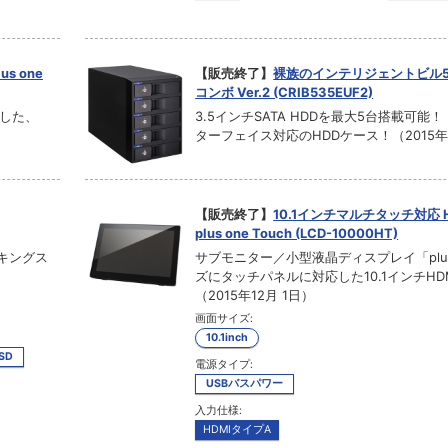
s one
【販売終了】
裸族のインテリジェントビル5
コンボ Ver.2 (CRIB535EUF2)
応した、
3.5インチSATA HDDを最大5台搭載可能
ターフェイス対応のHDDケース！（2015年1
【販売終了】
10.1インチマルチタッチ対応 
plus one Touch (LCD-10000HT)
キングス
サブモニター／小型液晶ディスプレイ「plus
ズにタッチパネルに対応した10.1インチHD
（2015年12月 1日）
画面サイズ:
10.1inch
SSD
電源タイプ:
USBバスパワー
入力仕様:
HDMIタイプA