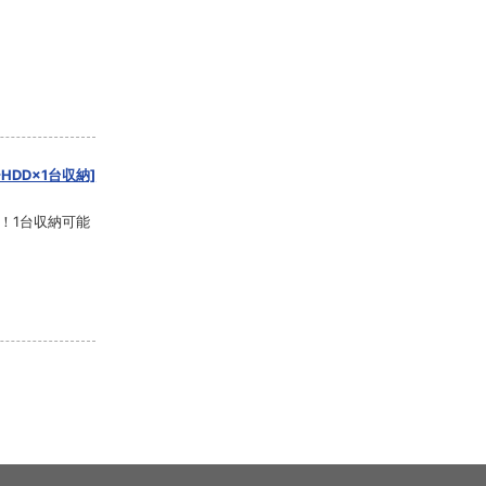
チHDD×1台収納]
理！1台収納可能