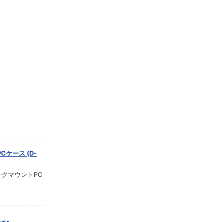
PCケース (D-
ラックマウントPC