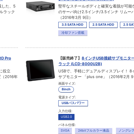
載した、5
堅牢なスチールボディと確実な着脱が可能
ブルラック
のサーバ向け2.5インチ/3.5インチ リム
（2016年3月 9日）
3.5 SATA HDD
2.5 SATA HDD
2.5 SA
冷却ファン搭載
D Pro
【販売終了】
8インチUSB接続サブモニター pl
ラック (LCD-8000U2B)
に役立
USBで、手軽にデュアルディスプレイ！ 8
（2016年
サブモニター 「plus one」（2016年2月 
画面サイズ:
8inch
電源タイプ:
USBバスパワー
入力仕様:
USB2.0
パネル仕様:
SVGA
24bitフルカラー液晶
ノングレ