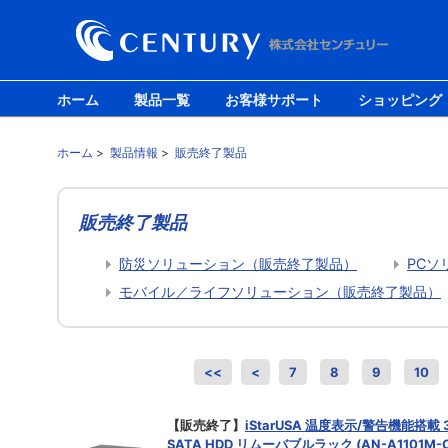
ホーム
製品一覧
お客様サポート
ショッピング
ホーム
>
製品情報
>
販売終了製品
販売終了製品
防災ソリューション（販売終了製品）
PCソ
モバイル／ライフソリューション（販売終了製品）
<<
<
7
8
9
10
【販売終了】
iStarUSA 温度表示/警告機能搭載 
SATA HDD リムーバブルラック (AN-A1101M-C