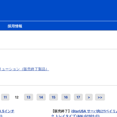
採用情報
リューション（販売終了製品）
11
12
13
14
15
16
17
>
>>
3.5インチ
【販売終了】
iStarUSA サーバ向け1ベ
)
ク トレイタイプ (AN-G1101-C)