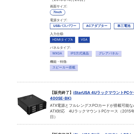
画面サイズ:
7inch
電源タイプ:
USBバスパワー
ACアダプター
単三電池
入力仕様:
HDMIタイプA
VGA
パネルタイプ:
WXGA
IPS方式液晶
グレアパネル
機能・特徴:
スピーカー搭載
【販売終了】
iStarUSA 4UラックマウントPCケー
400SE-BK)
ATX電源とフルレングスPCIカードが搭載可能なATX
ATX対応 4UラックマウントPCケース（2015年
日）