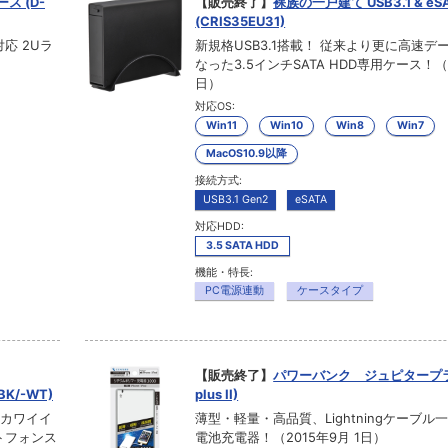
ス (D-
【販売終了】
裸族の一戸建て USB3.1 & eS
(CRIS35EU31)
対応 2Uラ
新規格USB3.1搭載！ 従来より更に高速デ
なった3.5インチSATA HDD専用ケース！（2
日）
対応OS:
Win11
Win10
Win8
Win7
MacOS10.9以降
接続方式:
USB3.1 Gen2
eSATA
対応HDD:
3.5 SATA HDD
機能・特長:
PC電源連動
ケースタイプ
【販売終了】
パワーバンク ジュピタープラス II
BK/-WT)
plus II)
いカワイイ
薄型・軽量・高品質、Lightningケーブ
トフォンス
電池充電器！（2015年9月 1日）