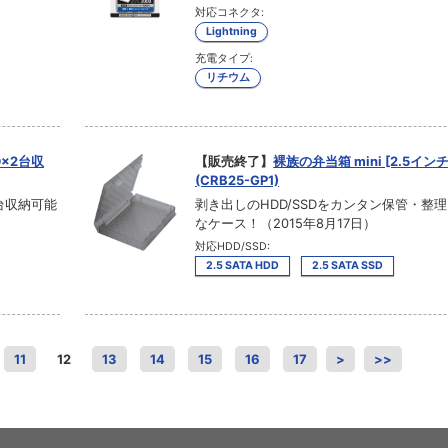
対応コネクタ:
Lightning
充電タイプ:
リチウム
D×2台収
【販売終了】
裸族の弁当箱 mini [2.5イン
(CRB25-GP1)
台収納可能
剥き出しのHDD/SSDをカンタン保管・整
なケース！（2015年8月17日）
対応HDD/SSD:
2.5 SATA HDD
2.5 SATA SSD
11
12
13
14
15
16
17
>
>>