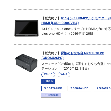
【販売終了】
10.1インチHDMIマルチモニター plu
HDMI (LCD-10000VH4)
10.1インチplus oneシリーズにHDMI入力に対
plus one HDMI！（2016年1月26日）
【販売終了】
裸族のお立ち台 for STICK PC
(CROSU2SPC)
スティックPCの機能を拡張するお立ち台型ドッ
テーション！（2015年12月 8日）
Win10
Win8
USB2.0
3.5 SATA HDD
2.5 SATA HDD
2.5 SATA 
PC電源連動