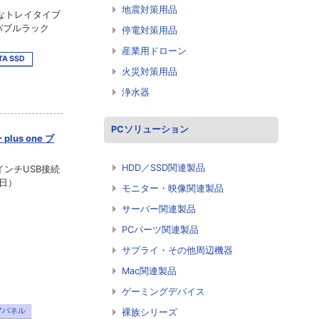
地震対策用品
なトレイタイプ
ーバブルラック
停電対策用品
産業用ドローン
TA SSD
火災対策用品
浄水器
PCソリューション
us one ブ
HDD／SSD関連製品
インチUSB接続
9日）
モニター・映像関連製品
サーバー関連製品
PCパーツ関連製品
サプライ・その他周辺機器
Mac関連製品
ゲーミングデバイス
アパネル
裸族シリーズ