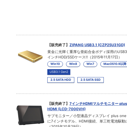
【販売終了】
ZIPANG USB3.1 (CZP25U31GD)
黄金に光輝く重厚な亜鉛合金ボディ採用のUSB3.1
インチHDD/SSDケース!!（2015年11月17日）
Win10
Win8
Win7
MacOS10.9以降
USB3.1 Gen2
2.5 SATA HDD
2.5 SATA SSD
【販売終了】
7インチHDMIマルチモニター plus 
HDMI (LCD-7000VH)
サブモニター／小型液晶ディスプレイ plus on
に7インチモデル、HDMI接続、単三乾電池駆動
（2015年10月29日）