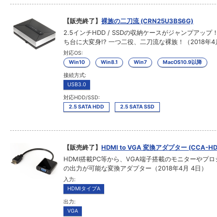
【販売終了】
裸族の二刀流 (CRN25U3BS6G)
2.5インチHDD / SSDの収納ケースがジャンプアップ
ち台に大変身!? 一つ二役、二刀流な裸族！（2018年4
対応OS:
Win10
Win8.1
Win7
MacOS10.9以降
接続方式:
USB3.0
対応HDD/SSD:
2.5 SATA HDD
2.5 SATA SSD
【販売終了】
HDMI to VGA 変換アダプター (CCA-HD
HDMI搭載PC等から、VGA端子搭載のモニターやプ
の出力が可能な変換アダプター（2018年4月 4日）
入力:
HDMIタイプA
出力:
VGA