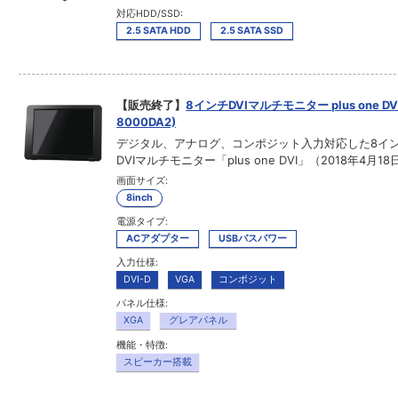
対応HDD/SSD:
2.5 SATA HDD
2.5 SATA SSD
【販売終了】
8インチDVIマルチモニター plus one DVI
8000DA2)
デジタル、アナログ、コンポジット入力対応した8イ
DVIマルチモニター「plus one DVI」（2018年4月18
画面サイズ:
8inch
電源タイプ:
ACアダプター
USBバスパワー
入力仕様:
DVI-D
VGA
コンポジット
パネル仕様:
XGA
グレアパネル
機能・特徴:
スピーカー搭載