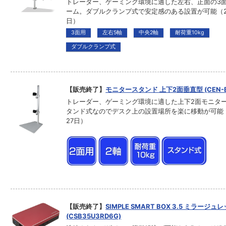
トレーダー、ゲーミング環境に適した左右、正面の3
ーム。ダブルクランプ式で安定感のある設置が可能（20
日）
3面用
左右5軸
中央2軸
耐荷重10kg
ダブルクランプ式
【販売終了】
モニタースタンド 上下2面垂直型 (CEN-B
トレーダー、ゲーミング環境に適した上下2面モニタ
タンド式なのでデスク上の設置場所を楽に移動が可能（2
27日）
【販売終了】
SIMPLE SMART BOX 3.5 ミラージュ
(CSB35U3RD6G)