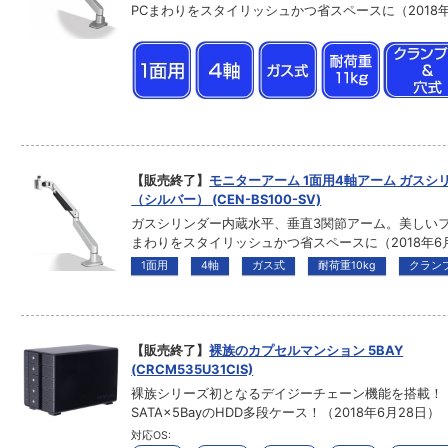
PCまわりをスタイリッシュかつ省スペースに（2018年
【販売終了】
モニターアーム 1面用4軸アーム ガスシ
（シルバー） (CEN-BS100-SV)
ガスシリンダー内蔵水平、垂直3関節アーム。美しいフ
まわりをスタイリッシュかつ省スペースに（2018年6
1面用
4軸
ガス式
耐荷重10kg
クラン
【販売終了】
裸族のカプセルマンション 5BAY
(CRCM535U31CIS)
裸族シリーズ初となるデイジーチェーン機能を搭載！ 3
SATA×5BayのHDD多段ケース！（2018年6月28日）
対応OS: