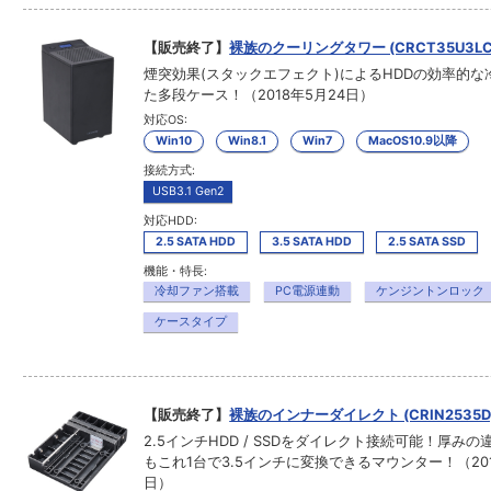
【販売終了】
裸族のクーリングタワー (CRCT35U3LC
煙突効果(スタックエフェクト)によるHDDの効率的な
た多段ケース！（2018年5月24日）
対応OS:
Win10
Win8.1
Win7
MacOS10.9以降
接続方式:
USB3.1 Gen2
対応HDD:
2.5 SATA HDD
3.5 SATA HDD
2.5 SATA SSD
機能・特長:
冷却ファン搭載
PC電源連動
ケンジントンロック
ケースタイプ
【販売終了】
裸族のインナーダイレクト (CRIN2535D
2.5インチHDD / SSDをダイレクト接続可能！厚みの
もこれ1台で3.5インチに変換できるマウンター！（201
日）