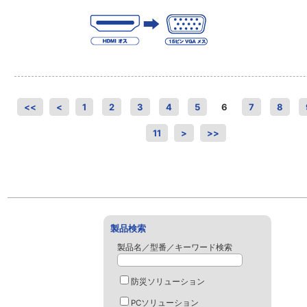
<<
<
1
2
3
4
5
6
7
8
11
>
>>
製品検索
製品名／型番／キーワード検索
防災ソリューション
PCソリューション