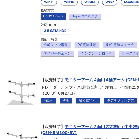
Win11
Win10
Win8.1
Win7
MacOS1
接続方式:
USB3.1 Gen2
Type-Cコネクタ
対応HDD:
3.5 SATA HDD
機能・特長:
冷却ファン搭載
PC電源連動
独立電源スイッチ
デイジーチェーン
ケンジントンロック
ケースタ
【販売終了】
モニターアーム 4面用 4軸アーム (CEN-B
トレーダー、オフィス環境に適した左右上下4面モニ
（2018年6月27日）
4面用
4軸
耐荷重10kg
ダブルクランプ式
【販売終了】
モニターアーム 3面用 左右5軸＋中央2
(CEN-BM300-SV)