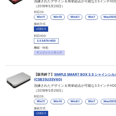
洗練されたデザイン＆簡単組込が可能な3.5インチHD
（2018年5月29日）
対応OS:
Win11
Win10
Win8.1
Win7
MacOS1
接続方式:
USB3.0
対応HDD:
3.5 SATA HDD
機能・特長:
ケンジントンロック
【販売終了】
SIMPLE SMART BOX 3.5 シャインシ
(CSB35U3SV6G)
洗練されたデザイン＆簡単組込が可能な3.5インチHD
（2018年5月29日）
対応OS:
Win11
Win10
Win8.1
Win7
MacOS1
接続方式:
USB3.0