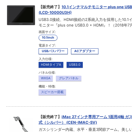
【販売終了】
10.1インチマルチモニター plus one USB3
(LCD-10000U3H)
USB3.0接続、HDMI接続の2系統入力を採用した10.
モニター『plus one USB3.0 + HDMI』！（2018年7
画面サイズ:
10.1inch
電源タイプ:
USBバスパワー
ACアダプター
入力仕様:
HDMIタイプA
USB3.0
パネル仕様:
WXGA
グレアパネル
機能・特徴:
スピーカー搭載
【販売終了】
iMac 27インチ専用アーム 1面用4軸 
式（シルバー） (CEN-IMAC-SV)
ガスシリンダー内蔵、水平・垂直3関節アーム。美し