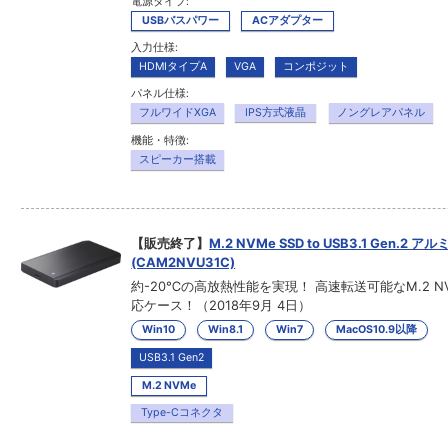
電源タイプ:
USBバスパワー
ACアダプター
入力仕様:
HDMIタイプA
VGA
コンポジット
パネル仕様:
フルワイドXGA
IPS方式液晶
ノングレアパネル
機能・特徴:
スピーカー搭載
【販売終了】
M.2 NVMe SSD to USB3.1 Gen.2 
(CAM2NVU31C)
約-20℃の高放熱性能を実現！ 高速転送可能なM.2 NV
応ケース！（2018年9月 4日）
Win10
Win8.1
Win7
MacOS10.9以降
USB3.1 Gen2
M.2 NVMe
Type-Cコネクタ