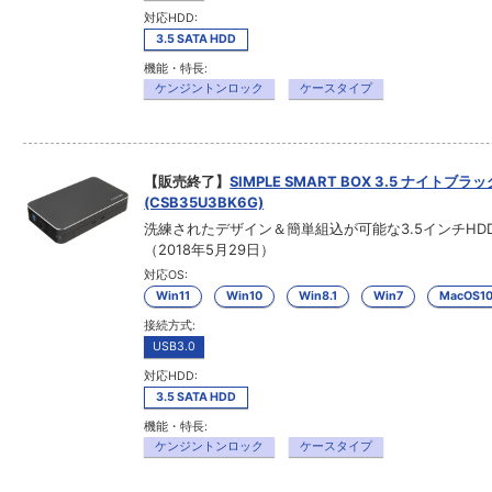
対応HDD:
3.5 SATA HDD
機能・特長:
ケンジントンロック
ケースタイプ
【販売終了】
SIMPLE SMART BOX 3.5 ナイトブラッ
(CSB35U3BK6G)
洗練されたデザイン＆簡単組込が可能な3.5インチHD
（2018年5月29日）
対応OS:
Win11
Win10
Win8.1
Win7
MacOS1
接続方式:
USB3.0
対応HDD:
3.5 SATA HDD
機能・特長:
ケンジントンロック
ケースタイプ