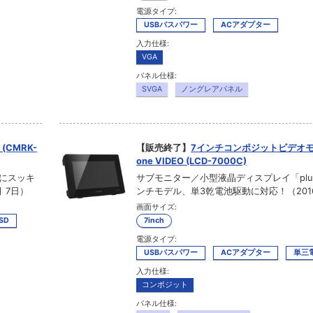
電源タイプ:
USBバスパワー
ACアダプター
入力仕様:
VGA
パネル仕様:
SVGA
ノングレアパネル
CMRK-
【販売終了】
7インチコンポジットビデオモニ
one VIDEO (LCD-7000C)
段にスッキ
サブモニター／小型液晶ディスプレイ「plus
 7日）
ンチモデル、単3乾電池駆動に対応！（2016
画面サイズ:
SSD
7inch
電源タイプ:
USBバスパワー
ACアダプター
単三
入力仕様:
コンポジット
パネル仕様: