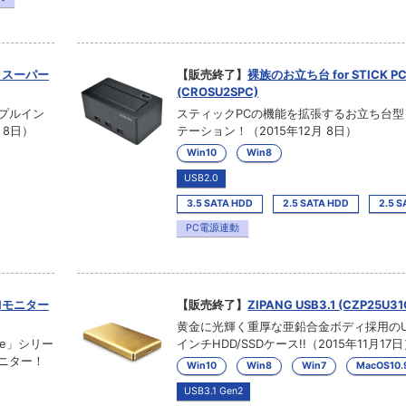
 スーパー
【販売終了】
裸族のお立ち台 for STICK P
(CROSU2SPC)
リプルイン
スティックPCの機能を拡張するお立ち台
 8日）
テーション！（2015年12月 8日）
Win10
Win8
USB2.0
3.5 SATA HDD
2.5 SATA HDD
2.5 S
PC電源連動
MIモニター
【販売終了】
ZIPANG USB3.1 (CZP25U31
黄金に光輝く重厚な亜鉛合金ボディ採用のUSB
ne」シリー
インチHDD/SSDケース!!（2015年11月17
モニター！
Win10
Win8
Win7
MacOS10
USB3.1 Gen2