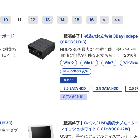
10
11
12
13
14
15
16
>
>>
キーボード
【販売終了】
裸族のお立ち台 3Bay Indepen
(CROS3U3IS)
ED機能搭
HDD/SSDを最大3台搭載可能！使いたい
SHOP】！
個別に管理が可能なお立ち台！！（2016年
Win10
Win8.1
Win7
WinVista
MacOS10.7以降
USB3.0
3.5 SATA HDD
2.5 SATA HDD
2.5 S
SATA 6G対応
SU2V3)
【販売終了】
8インチUSB接続サブモニター pl
レイッシュホワイト (LCD-8000U2W)
変換アダプ
USBで、手軽にデュアルディスプレイ！ 8