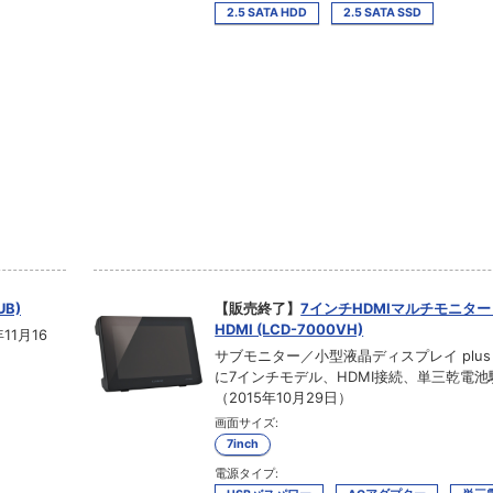
2.5 SATA HDD
2.5 SATA SSD
UB)
【販売終了】
7インチHDMIマルチモニター pl
HDMI (LCD-7000VH)
1月16
サブモニター／小型液晶ディスプレイ plus
に7インチモデル、HDMI接続、単三乾電
（2015年10月29日）
画面サイズ:
7inch
電源タイプ: