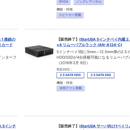
WVGA
ノングレアパネル
機能・特徴:
スピーカー搭載
x 1 接続の
【販売終了】
iStarUSA 5インチベイ内蔵 2
スカード
×4 リムーバブルラック (AN-A124-C)
5インチベイ1段に5mm～12.5mm厚の2.5イ
トインターフ
HDD/SSDが4台搭載可能になるリムーバ
（2016年3月 9日）
対応HDD：
2.5 SATA HDD
2.5 SATA SSD
機能・特長:
冷却ファン搭載
3.5インチ
【販売終了】
iStarUSA サーバ向け1ベ