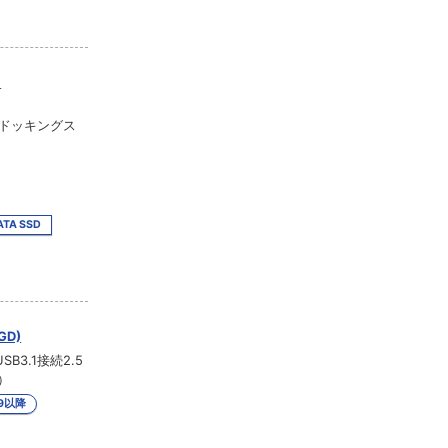
C
型ドッキングス
ATA SSD
GD)
3.1接続2.5
日）
.9以降