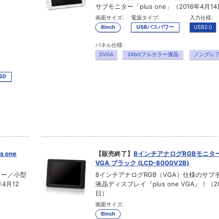
サブモニター「plus one」（2016年4月1
画面サイズ:
電源タイプ:
入力仕様:
8inch
USBバスパワー
USB2.0
パネル仕様:
SVGA
24bitフルカラー液晶
ノングレ
SSD
 one
【販売終了】
8インチアナログRGBモニター p
VGA ブラック (LCD-8000V2B)
ター／小型
8インチアナログRGB（VGA）仕様のサブ
年4月12
液晶ディスプレイ『plus one VGA』！（20
日）
画面サイズ:
8inch