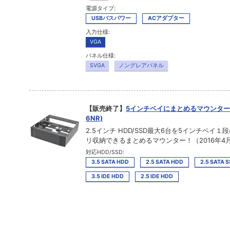
電源タイプ:
USBバスパワー
ACアダプター
入力仕様:
VGA
パネル仕様:
SVGA
ノングレアパネル
【販売終了】
5インチベイにまとめるマウンター (
6NR)
2.5インチ HDD/SSD最大6台を5インチベイ１
リ収納できるまとめるマウンター！（2016年4月
対応HDD/SSD:
3.5 SATA HDD
2.5 SATA HDD
2.5 SATA 
3.5 IDE HDD
2.5 IDE HDD