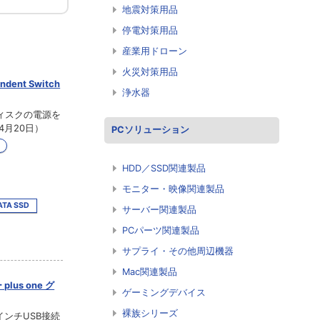
地震対策用品
停電対策用品
産業用ドローン
火災対策用品
dent Switch
浄水器
ディスクの電源を
4月20日）
PCソリューション
HDD／SSD関連製品
モニター・映像関連製品
ATA SSD
サーバー関連製品
PCパーツ関連製品
サプライ・その他周辺機器
Mac関連製品
us one グ
ゲーミングデバイス
裸族シリーズ
インチUSB接続