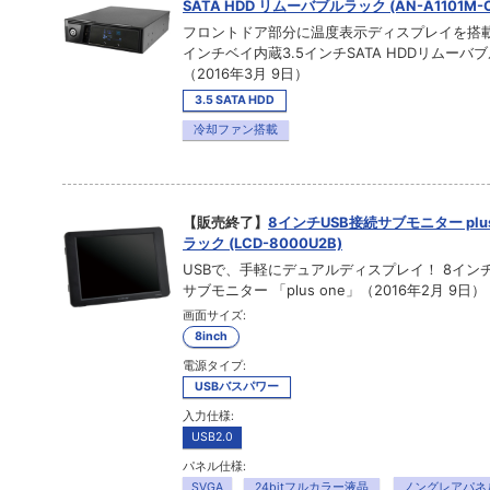
SATA HDD リムーバブルラック (AN-A1101M-C
フロントドア部分に温度表示ディスプレイを搭
インチベイ内蔵3.5インチSATA HDDリムーバ
（2016年3月 9日）
3.5 SATA HDD
冷却ファン搭載
【販売終了】
8インチUSB接続サブモニター plus 
ラック (LCD-8000U2B)
USBで、手軽にデュアルディスプレイ！ 8インチ
サブモニター 「plus one」（2016年2月 9日）
画面サイズ:
8inch
電源タイプ:
USBバスパワー
入力仕様:
USB2.0
パネル仕様:
SVGA
24bitフルカラー液晶
ノングレアパネ