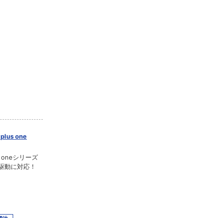
us one
 oneシリーズ
池駆動に対応！