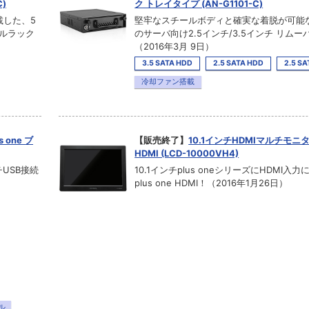
)
ク トレイタイプ (AN-G1101-C)
載した、5
堅牢なスチールボディと確実な着脱が可能
ブルラック
のサーバ向け2.5インチ/3.5インチ リム
（2016年3月 9日）
3.5 SATA HDD
2.5 SATA HDD
2.5 SA
冷却ファン搭載
one ブ
【販売終了】
10.1インチHDMIマルチモニター 
HDMI (LCD-10000VH4)
USB接続
10.1インチplus oneシリーズにHDMI入
plus one HDMI！（2016年1月26日）
ル