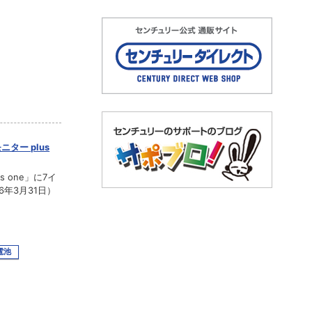
ター plus
 one」に7イ
年3月31日）
電池