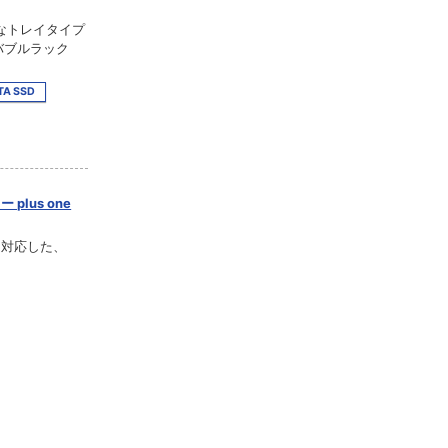
なトレイタイプ
ーバブルラック
TA SSD
plus one
力に対応した、