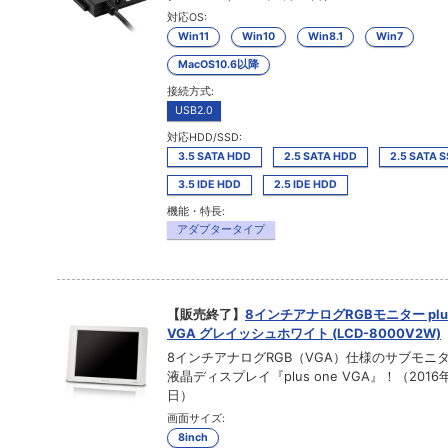
対応OS:
Win11
Win10
Win8.1
Win7
MacOS10.6以降
接続方式:
USB2.0
対応HDD/SSD:
3.5 SATA HDD
2.5 SATA HDD
2.5 SATA 
3.5 IDE HDD
2.5 IDE HDD
機能・特長:
アダプタータイプ
【販売終了】
8インチアナログRGBモニター plus
VGA グレイッシュホワイト (LCD-8000V2W)
8インチアナログRGB（VGA）仕様のサブモニ
液晶ディスプレイ『plus one VGA』！（2016
日）
画面サイズ:
8inch