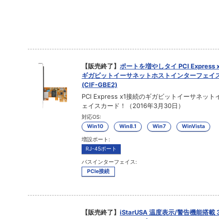
【販売終了】
ポートを増やしタイ PCI Express 
ギガビットイーサネットホストインターフェイ
(CIF-GBE2)
PCI Express x1接続のギガビットイーサネッ
ェイスカード！（2016年3月30日）
対応OS:
Win10
Win8.1
Win7
WinVista
増設ポート:
RJ-45ポート
バスインターフェイス:
PCIe接続
【販売終了】
iStarUSA 温度表示/警告機能搭載 