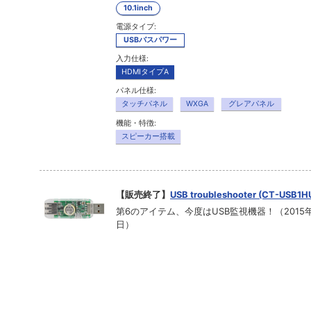
10.1inch
電源タイプ:
USBバスパワー
入力仕様:
HDMIタイプA
パネル仕様:
タッチパネル
WXGA
グレアパネル
機能・特徴:
スピーカー搭載
【販売終了】
USB troubleshooter (CT-USB1H
第6のアイテム、今度はUSB監視機器！（2015年1
日）