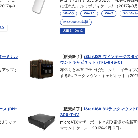
イジーチェ
M.2（NGFF）SSDをUSB3.1 Type-C接
017年3
に優れたアルミボディケース!!（2017年3月
Win10
Win8.1
Win7
WinVista
MacOS10.6以降
SSD
USB3.1 Gen2
 ターミナル
【販売終了】
iStarUSA ヴィンテージスタ
ウントキャビネット (TFL-945-C)
性をアップす
布張りと本革で仕上げた、クリエイティブ
する9Uラックマウントキャビネット（2017
ス (DN-
【販売終了】
iStarUSA 3Uラックマウント
300-T-C)
2Uラック
microATXマザーボードとATX電源が搭載
マウントケース（2017年2月 9日）