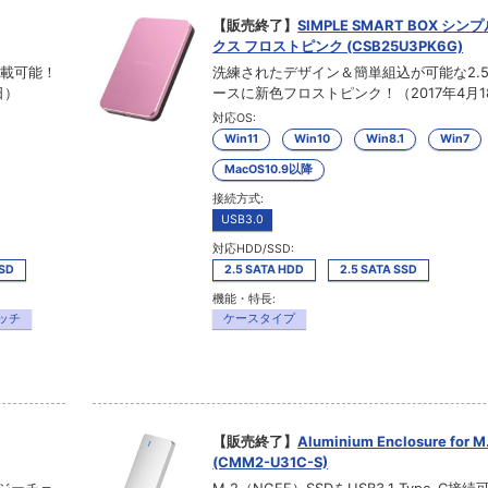
【販売終了】
SIMPLE SMART BOX シ
クス フロストピンク (CSB25U3PK6G)
搭載可能！
洗練されたデザイン＆簡単組込が可能な2.5
日）
ースに新色フロストピンク！（2017年4月1
対応OS:
Win11
Win10
Win8.1
Win7
MacOS10.9以降
接続方式:
USB3.0
対応HDD/SSD:
SSD
2.5 SATA HDD
2.5 SATA SSD
機能・特長:
ッチ
ケースタイプ
【販売終了】
Aluminium Enclosure for M
(CMM2-U31C-S)