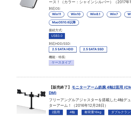
ース！（カラー：シャインシルバー）（2017年1
対応OS:
Win11
Win10
Win8.1
Win7
Wi
MacOS10.6以降
接続方式:
USB3.0
対応HDD/SSD:
2.5 SATA HDD
2.5 SATA SSD
機能・特長:
ケースタイプ
【販売終了】
モニターアーム鉄腕 4軸2面用 (CM
DM)
フリーアングルアジャスターを搭載した4軸デ
ターアーム！（2016年12月28日）
2面用
4軸
耐荷重16kg
ダブルクラン