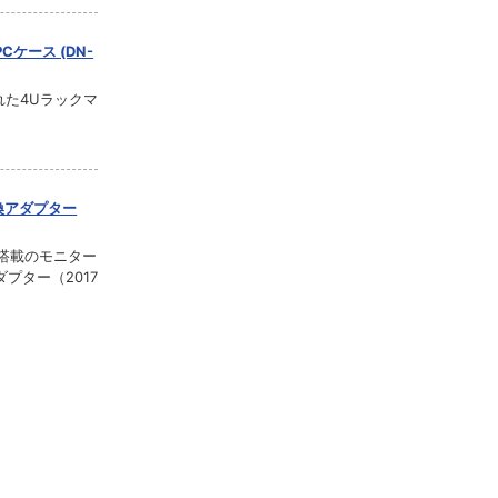
PCケース (DN-
れた4Uラックマ
GA変換アダプター
A端子搭載のモニター
プター（2017