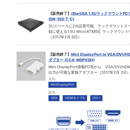
【販売終了】
iStarUSA 1.5UラックマウントP
(DN-105-T-C)
3Uスペースに2台設置可能、ラックマウントス
効に使える1.5U MicroATX対応 ラックマウン
（2017年2月 9日）
【販売終了】
Mini DisplayPort to VGA/DVI
ダプター (CCA-MDPVDH)
Mini DisplayPort搭載PC等から、VGA/DVI/H
出力が可能な変換アダプター（2017年2月 2日
入力:
MiniDisplayPort
出力:
VGA
HDMIタイプA
DVI-I