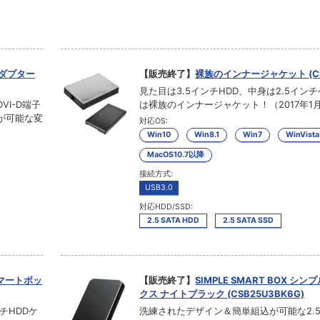
変換アダプター
【販売終了】
裸族のインナージャケット (CRI
見た目は3.5インチHDD、中身は2.5イン
DVI-D端子
は裸族のインナージャケット！（2017年1月
が可能な変
対応OS:
Win10
Win8.1
Win7
WinVista
MacOS10.7以降
接続方式:
USB3.0
対応HDD/SSD:
2.5 SATA HDD
2.5 SATA SSD
ルスマートボッ
【販売終了】
SIMPLE SMART BOX シ
クス ナイトブラック (CSB25U3BK6G)
チHDDケ
洗練されたデザイン＆簡単組込が可能な2.5