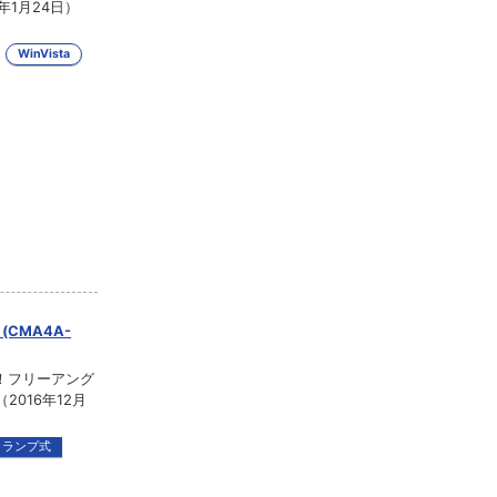
年1月24日）
WinVista
(CMA4A-
！フリーアング
016年12月
クランプ式