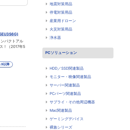
地震対策用品
停電対策用品
産業用ドローン
火災対策用品
EU3S6G)
浄水器
！コンパクトアル
！（2017年5
PCソリューション
0.9以降
HDD／SSD関連製品
モニター・映像関連製品
サーバー関連製品
PCパーツ関連製品
サプライ・その他周辺機器
Mac関連製品
ゲーミングデバイス
裸族シリーズ