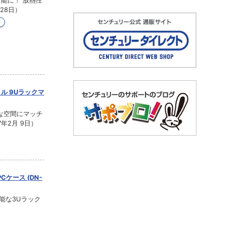
続可能に！ 放熱性
28日）
イル 9Uラックマ
な空間にマッチ
年2月 9日）
PCケース (DN-
可能な3Uラック