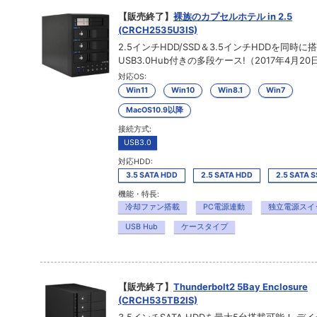
【販売終了】
裸族のカプセルホテル in 2.5
(CRCH2535U3IS)
2.5インチHDD/SSD＆3.5インチHDDを同時に
USB3.0Hub付きの多段ケース!（2017年4月20
対応OS:
Win11
Win10
Win8.1
Win7
MacOS10.9以降
接続方式:
USB3.0
対応HDD:
3.5 SATA HDD
2.5 SATA HDD
2.5 SATA 
機能・特長:
冷却ファン搭載
PC電源連動
独立電源スイ
USB Hub
ケースタイプ
【販売終了】
Thunderbolt2 5Bay Enclosure
(CRCH535TB2IS)