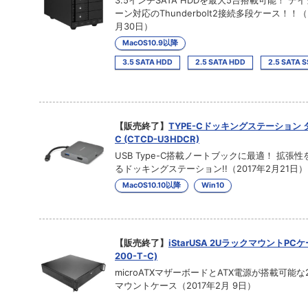
3.5インチSATA HDDを最大5台搭載可能！ デ
ーン対応のThunderbolt2接続多段ケース！！（2
月30日）
MacOS10.9以降
3.5 SATA HDD
2.5 SATA HDD
2.5 SATA 
【販売終了】
TYPE-Cドッキングステーション
C (CTCD-U3HDCR)
USB Type-C搭載ノートブックに最適！ 拡張
るドッキングステーション!!（2017年2月21日）
MacOS10.10以降
Win10
【販売終了】
iStarUSA 2UラックマウントPCケー
200-T-C)
microATXマザーボードとATX電源が搭載可能な
マウントケース（2017年2月 9日）