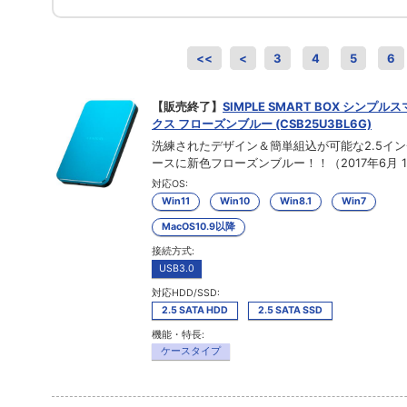
<<
<
3
4
5
6
【販売終了】
SIMPLE SMART BOX シンプ
クス フローズンブルー (CSB25U3BL6G)
洗練されたデザイン＆簡単組込が可能な2.5イン
ースに新色フローズンブルー！！（2017年6月 
対応OS:
Win11
Win10
Win8.1
Win7
MacOS10.9以降
接続方式:
USB3.0
対応HDD/SSD:
2.5 SATA HDD
2.5 SATA SSD
機能・特長:
ケースタイプ