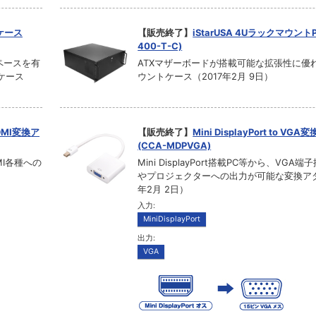
Cケース
【販売終了】
iStarUSA 4Uラックマウント
400-T-C)
ペースを有
ATXマザーボードが搭載可能な拡張性に優
トケース
ウントケース（2017年2月 9日）
/HDMI変換ア
【販売終了】
Mini DisplayPort to V
(CCA-MDPVGA)
DMI各種への
Mini DisplayPort搭載PC等から、VG
）
やプロジェクターへの出力が可能な変換アダ
年2月 2日）
入力:
MiniDisplayPort
出力:
VGA