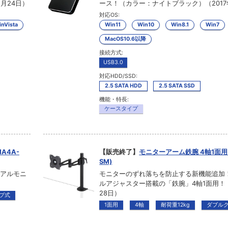
月24日）
ース！（カラー：ナイトブラック）（2017
対応OS:
nVista
Win11
Win10
Win8.1
Win7
MacOS10.6以降
接続方式:
USB3.0
対応HDD/SSD:
2.5 SATA HDD
2.5 SATA SSD
機能・特長:
ケースタイプ
A4A-
【販売終了】
モニターアーム鉄腕 4軸1面用 
SM)
ュアルモニ
モニターのずれ落ちを防止する新機能追加
ルアジャスター搭載の「鉄腕」4軸1面用！（2
28日）
プ式
1面用
4軸
耐荷重12kg
ダブル